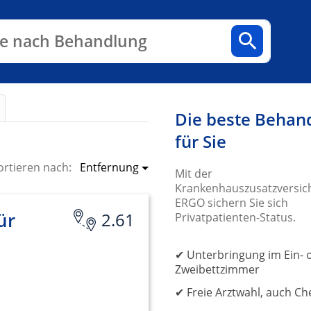
n
Fachbereiche
Arztpraxen
e nach Behandlung
Die beste Behan
für Sie
Entfernung
ortieren nach:
Mit der
Krankenhauszusatzversic
ERGO sichern Sie sich
ür
2.61
Privatpatienten-Status.
✔ Unterbringung im Ein- 
Zweibettzimmer
✔ Freie Arztwahl, auch Ch