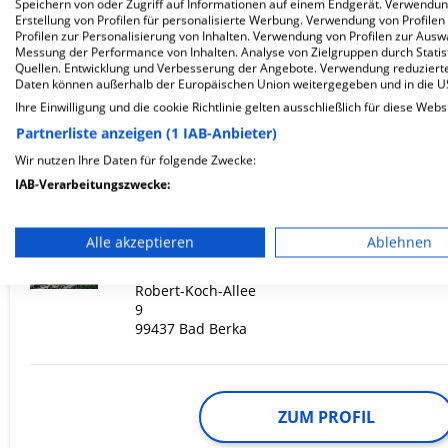
Speichern von oder Zugriff auf Informationen auf einem Endgerät. Verwendu
Erstellung von Profilen für personalisierte Werbung. Verwendung von Profilen
Profilen zur Personalisierung von Inhalten. Verwendung von Profilen zur Ausw
Messung der Performance von Inhalten. Analyse von Zielgruppen durch Stati
ZUM PROFIL
Quellen. Entwicklung und Verbesserung der Angebote. Verwendung reduzierte
Daten können außerhalb der Europäischen Union weitergegeben und in die 
Ihre Einwilligung und die cookie Richtlinie gelten ausschließlich für diese Webs
In dieser Klinik sind leider noch keine Ter
via
Krankenhaus.de
möglich.
Partnerliste anzeigen (1 IAB-Anbieter)
Wir nutzen Ihre Daten für folgende Zwecke:
IAB-Verarbeitungszwecke:
Speichern von oder Zugriff auf Informationen auf einem En
Zentralklinik Bad Berka
Alle akzeptieren
Ablehnen
Verwendung reduzierter Daten zur Auswahl von Werbeanze
Robert-Koch-Allee
Erstellung von Profilen für personalisierte Werbung
9
99437 Bad Berka
Verwendung von Profilen zur Auswahl personalisierter We
Erstellung von Profilen zur Personalisierung von Inhalten
ZUM PROFIL
Verwendung von Profilen zur Auswahl personalisierter Inha