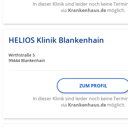
In dieser Klinik sind leider noch keine Ter
Messung der Werbeleistung
via
Krankenhaus.de
möglich.
Messung der Performance von Inhalten
Analyse von Zielgruppen durch Statistiken oder Kombinati
verschiedenen Quellen
HELIOS Klinik Blankenhain
Entwicklung und Verbesserung der Angebote
Wirthstraße 5
Verwendung reduzierter Daten zur Auswahl von Inhalten
99444 Blankenhain
IAB-Besonderheiten:
Verwendung genauer Standortdaten
ZUM PROFIL
Geräte anhand von aktiv angeforderten Informationen ident
Nicht-IAB-Verarbeitungszwecke:
In dieser Klinik sind leider noch keine Ter
Notwendig
via
Krankenhaus.de
möglich.
Performance
Funktional