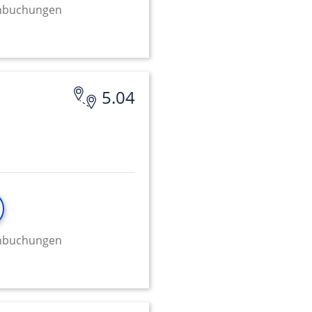
minbuchungen
onen von Daten aus
5.04
ifizieren
minbuchungen