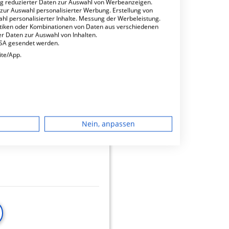
ng reduzierter Daten zur Auswahl von Werbeanzeigen.
 zur Auswahl personalisierter Werbung. Erstellung von
ahl personalisierter Inhalte. Messung der Werbeleistung.
stiken oder Kombinationen von Daten aus verschiedenen
r Daten zur Auswahl von Inhalten.
USA gesendet werden.
ite/App.
minbuchungen
dgerät
 GmbH
8.44
Nein, anpassen
igen
rbung
lte