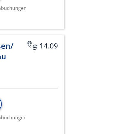
minbuchungen
sen/
14.09
au
minbuchungen