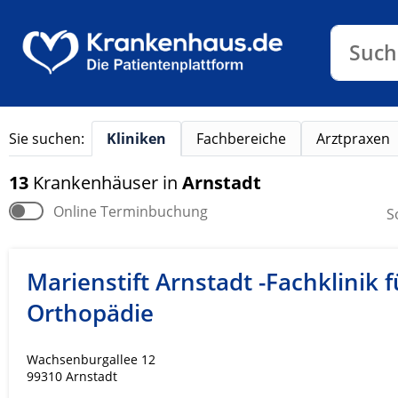
Klinike
Such
Sie suchen:
Kliniken
Fachbereiche
Arztpraxen
13
Krankenhäuser
in
Arnstadt
Online Terminbuchung
S
Marienstift Arnstadt -Fachklinik f
Orthopädie
Wachsenburgallee 12
99310 Arnstadt