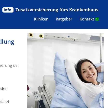
Zusatzversicherung fürs Krankenhaus
Info
Kliniken
Ratgeber
Kontakt
1
dlung
herung der
oder
efarzt