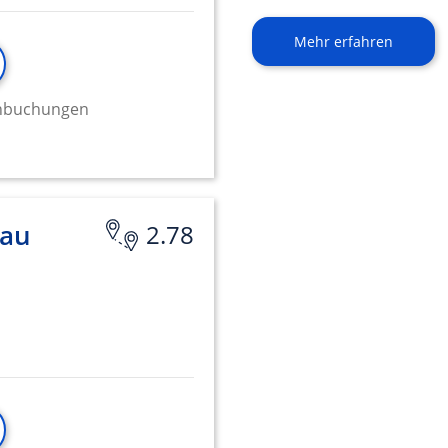
Mehr erfahren
minbuchungen
nau
2.78