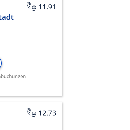
11.91
tadt
minbuchungen
12.73