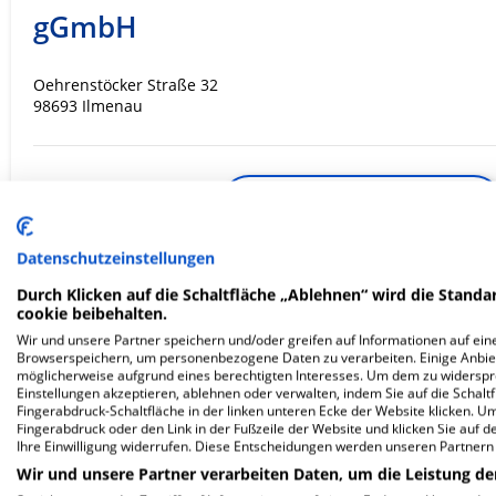
gGmbH
Oehrenstöcker Straße 32
98693 Ilmenau
ZUM PROFIL
In dieser Klinik sind leider noch keine Ter
Datenschutzeinstellungen
via
Krankenhaus.de
möglich.
Durch Klicken auf die Schaltfläche „Ablehnen“ wird die Standar
cookie beibehalten.
Wir und unsere Partner speichern und/oder greifen auf Informationen auf eine
Browserspeichern, um personenbezogene Daten zu verarbeiten. Einige Anbie
möglicherweise aufgrund eines berechtigten Interesses. Um dem zu widersprec
HELIOS Klinikum Erfurt
Einstellungen akzeptieren, ablehnen oder verwalten, indem Sie auf die Schaltfl
Fingerabdruck-Schaltfläche in der linken unteren Ecke der Website klicken. Um 
Fingerabdruck oder den Link in der Fußzeile der Website und klicken Sie auf 
Ihre Einwilligung widerrufen. Diese Entscheidungen werden unseren Partnern 
Nordhäuser Straße 74
99089 Erfurt
Wir und unsere Partner verarbeiten Daten, um die Leistung de