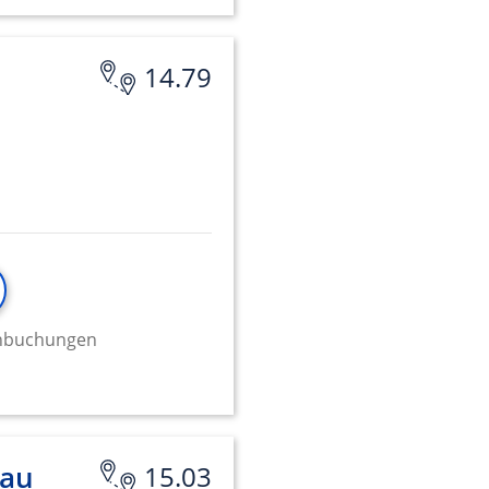
14.79
minbuchungen
nau
15.03