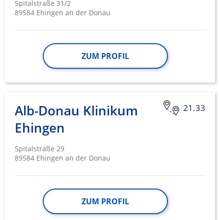
Spitalstraße 31/2
89584 Ehingen an der Donau
Erstellung von Profilen zur Personalisierung
von Inhalten
Verwendung von Profilen zur Auswahl
personalisierter Inhalte
ZUM PROFIL
Messung der Werbeleistung
Messung der Performance von Inhalten
Alb-Donau Klinikum
21.33
Analyse von Zielgruppen durch Statistiken
oder Kombinationen von Daten aus
Ehingen
verschiedenen Quellen
Spitalstraße 29
Entwicklung und Verbesserung der
Angebote
89584 Ehingen an der Donau
Verwendung reduzierter Daten zur Auswahl
von Inhalten
ZUM PROFIL
IAB-Besonderheiten:
Verwendung genauer Standortdaten