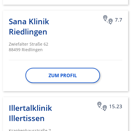
Geräte anhand von aktiv angeforderten
Informationen identifizieren
Sana Klinik
7.7
Nicht-IAB-Verarbeitungszwecke:
Riedlingen
Notwendig
Zwiefalter Straße 62
Performance
88499 Riedlingen
Funktional
Werbung
ZUM PROFIL
Illertalklinik
15.23
Illertissen
Krankenhausstraße 7