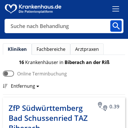
Suche nach Behandlung
Kliniken
Fachbereiche
Arztpraxen
Kliniken
Fachbereiche
Arztpraxen
16
Krankenhäuser
in
Biberach an der Riß
Online Terminbuchung
Finden
Entfernung
ZfP Südwürttemberg
0.39
Bad Schussenried TAZ