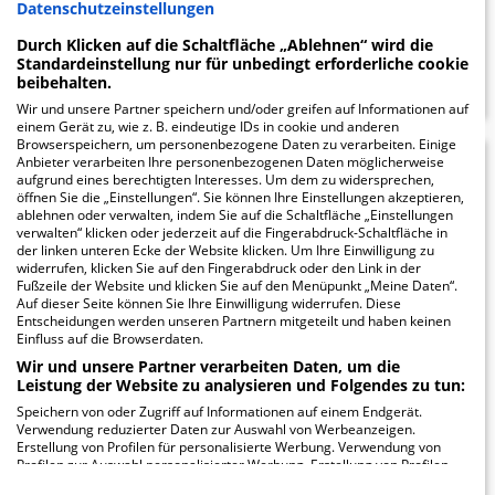
Datenschutzeinstellungen
Durch Klicken auf die Schaltfläche „Ablehnen“ wird die
ZUM PROFIL
Standardeinstellung nur für unbedingt erforderliche cookie
beibehalten.
Wir und unsere Partner speichern und/oder greifen auf Informationen auf
einem Gerät zu, wie z. B. eindeutige IDs in cookie und anderen
Browserspeichern, um personenbezogene Daten zu verarbeiten. Einige
Anbieter verarbeiten Ihre personenbezogenen Daten möglicherweise
SINOVA Klinik für
15.02
aufgrund eines berechtigten Interesses. Um dem zu widersprechen,
öffnen Sie die „Einstellungen“. Sie können Ihre Einstellungen akzeptieren,
Psychosomatik und
ablehnen oder verwalten, indem Sie auf die Schaltfläche „Einstellungen
verwalten“ klicken oder jederzeit auf die Fingerabdruck-Schaltfläche in
Psychotherapie
der linken unteren Ecke der Website klicken. Um Ihre Einwilligung zu
widerrufen, klicken Sie auf den Fingerabdruck oder den Link in der
Fußzeile der Website und klicken Sie auf den Menüpunkt „Meine Daten“.
Aulendorf
Auf dieser Seite können Sie Ihre Einwilligung widerrufen. Diese
Entscheidungen werden unseren Partnern mitgeteilt und haben keinen
Einfluss auf die Browserdaten.
Safranmoosstraße 5
88326 Aulendorf
Wir und unsere Partner verarbeiten Daten, um die
Leistung der Website zu analysieren und Folgendes zu tun:
Speichern von oder Zugriff auf Informationen auf einem Endgerät.
Verwendung reduzierter Daten zur Auswahl von Werbeanzeigen.
Erstellung von Profilen für personalisierte Werbung. Verwendung von
ZUM PROFIL
Profilen zur Auswahl personalisierter Werbung. Erstellung von Profilen
zur Personalisierung von Inhalten. Verwendung von Profilen zur Auswahl