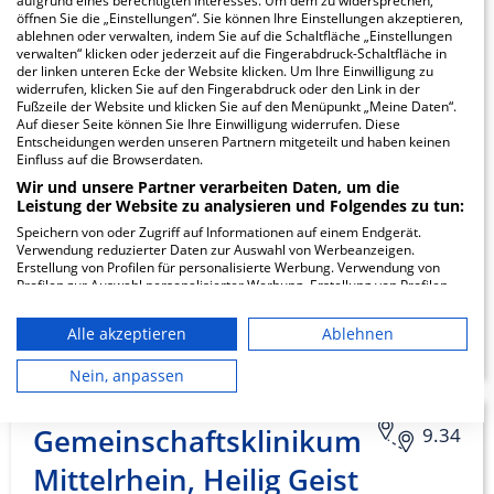
aufgrund eines berechtigten Interesses. Um dem zu widersprechen,
öffnen Sie die „Einstellungen“. Sie können Ihre Einstellungen akzeptieren,
ablehnen oder verwalten, indem Sie auf die Schaltfläche „Einstellungen
verwalten“ klicken oder jederzeit auf die Fingerabdruck-Schaltfläche in
Medizinisches Zentrum
der linken unteren Ecke der Website klicken. Um Ihre Einwilligung zu
widerrufen, klicken Sie auf den Fingerabdruck oder den Link in der
Lahnhöhe am
Fußzeile der Website und klicken Sie auf den Menüpunkt „Meine Daten“.
Auf dieser Seite können Sie Ihre Einwilligung widerrufen. Diese
Entscheidungen werden unseren Partnern mitgeteilt und haben keinen
Mittelrhein
Einfluss auf die Browserdaten.
Wir und unsere Partner verarbeiten Daten, um die
Am Kurpark 1
Leistung der Website zu analysieren und Folgendes zu tun:
56112 Lahnstein
Speichern von oder Zugriff auf Informationen auf einem Endgerät.
Verwendung reduzierter Daten zur Auswahl von Werbeanzeigen.
Erstellung von Profilen für personalisierte Werbung. Verwendung von
Profilen zur Auswahl personalisierter Werbung. Erstellung von Profilen
zur Personalisierung von Inhalten. Verwendung von Profilen zur Auswahl
ZUM PROFIL
personalisierter Inhalte. Messung der Werbeleistung. Messung der
Alle akzeptieren
Ablehnen
Performance von Inhalten. Analyse von Zielgruppen durch Statistiken
oder Kombinationen von Daten aus verschiedenen Quellen. Entwicklung
und Verbesserung der Angebote. Verwendung reduzierter Daten zur
Nein, anpassen
Auswahl von Inhalten.
Daten können außerhalb der Europäischen Union weitergegeben und in
die USA gesendet werden.
Gemeinschaftsklinikum
9.34
Ihre Einwilligung und die cookie Richtlinie gelten ausschließlich für diese
Website/App.
Mittelrhein, Heilig Geist