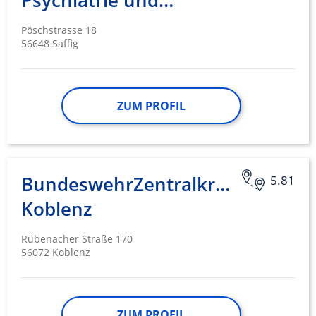
Psychiatrie und…
Pöschstrasse 18
56648 Saffig
ZUM PROFIL
BundeswehrZentralkrankenhaus
5.81
Koblenz
Rübenacher Straße 170
56072 Koblenz
ZUM PROFIL