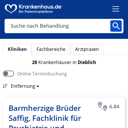
Suche nach Behandlung
Kliniken
Fachbereiche
Arztpraxen
Kliniken
Fachbereiche
Arztpraxen
28
Krankenhäuser
in
Dieblich
Online Terminbuchung
Finden
Entfernung
Barmherzige Brüder
6.84
Saffig, Fachklinik für