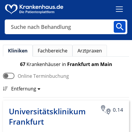
Suche nach Behandlung
Kliniken
Fachbereiche
Arztpraxen
Kliniken
Fachbereiche
Arztpraxen
67
Krankenhäuser
in
Frankfurt am Main
Online Terminbuchung
Finden
Entfernung
Universitätsklinikum
0.14
Frankfurt