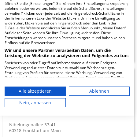
öffnen Sie die „Einstellungen“. Sie können Ihre Einstellungen akzeptieren,
ablehnen oder verwalten, indem Sie auf die Schaltfläche „Einstellungen
Richard-Wagner-Straße 14
verwalten“ klicken oder jederzeit auf die Fingerabdruck-Schaltfläche in
der linken unteren Ecke der Website klicken. Um Ihre Einwilligung zu
60318 Frankfurt am Main
widerrufen, klicken Sie auf den Fingerabdruck oder den Link in der
Fußzeile der Website und klicken Sie auf den Menüpunkt „Meine Daten“.
Auf dieser Seite können Sie Ihre Einwilligung widerrufen. Diese
Entscheidungen werden unseren Partnern mitgeteilt und haben keinen
Einfluss auf die Browserdaten.
ZUM PROFIL
Wir und unsere Partner verarbeiten Daten, um die
Leistung der Website zu analysieren und Folgendes zu tun:
Speichern von oder Zugriff auf Informationen auf einem Endgerät.
Verwendung reduzierter Daten zur Auswahl von Werbeanzeigen.
Erstellung von Profilen für personalisierte Werbung. Verwendung von
Bürgerhospital und
3.78
Profilen zur Auswahl personalisierter Werbung. Erstellung von Profilen
zur Personalisierung von Inhalten. Verwendung von Profilen zur Auswahl
personalisierter Inhalte. Messung der Werbeleistung. Messung der
Clementine
Alle akzeptieren
Ablehnen
Performance von Inhalten. Analyse von Zielgruppen durch Statistiken
oder Kombinationen von Daten aus verschiedenen Quellen. Entwicklung
Kinderhospital gGmbH
und Verbesserung der Angebote. Verwendung reduzierter Daten zur
Nein, anpassen
Auswahl von Inhalten.
Standort:…
Daten können außerhalb der Europäischen Union weitergegeben und in
die USA gesendet werden.
Ihre Einwilligung und die cookie Richtlinie gelten ausschließlich für diese
Nibelungenallee 37-41
Website/App.
60318 Frankfurt am Main
Partnerliste anzeigen (1 IAB-Anbieter)