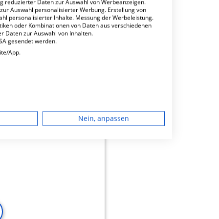
ng reduzierter Daten zur Auswahl von Werbeanzeigen.
 zur Auswahl personalisierter Werbung. Erstellung von
ahl personalisierter Inhalte. Messung der Werbeleistung.
stiken oder Kombinationen von Daten aus verschiedenen
r Daten zur Auswahl von Inhalten.
USA gesendet werden.
ite/App.
minbuchungen
dgerät
0.07
Nein, anpassen
igen
rbung
lte