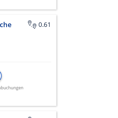
sche
0.61
minbuchungen