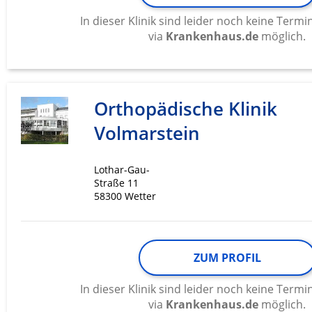
Messung der Werbeleistung
In dieser Klinik sind leider noch keine Ter
via
Krankenhaus.de
möglich.
Messung der Performance von Inhalten
Analyse von Zielgruppen durch Statistiken oder Kombinati
verschiedenen Quellen
Orthopädische Klinik
Entwicklung und Verbesserung der Angebote
Volmarstein
Verwendung reduzierter Daten zur Auswahl von Inhalten
IAB-Besonderheiten:
Lothar-Gau-
Verwendung genauer Standortdaten
Straße 11
58300 Wetter
Geräte anhand von aktiv angeforderten Informationen ident
Nicht-IAB-Verarbeitungszwecke:
Notwendig
ZUM PROFIL
Performance
In dieser Klinik sind leider noch keine Ter
via
Krankenhaus.de
möglich.
Funktional