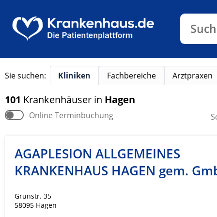
Klinike
Such
Sie suchen:
Kliniken
Fachbereiche
Arztpraxen
101
Krankenhäuser
in
Hagen
Online Terminbuchung
S
AGAPLESION ALLGEMEINES
KRANKENHAUS HAGEN gem. Gm
Grünstr. 35
58095 Hagen