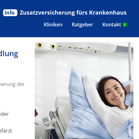
Zusatzversicherung fürs Krankenhaus
Info
Kliniken
Ratgeber
Kontakt
1
dlung
herung der
oder
efarzt