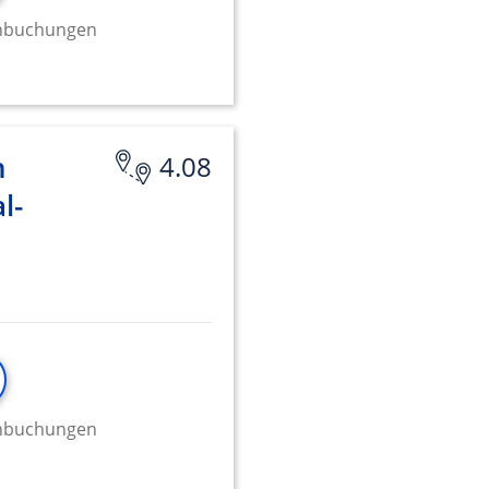
minbuchungen
n
4.08
l-
minbuchungen