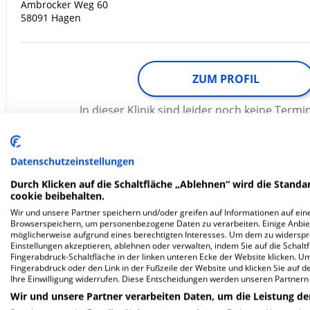
Ambrocker Weg 60
58091 Hagen
ZUM PROFIL
In dieser Klinik sind leider noch keine Ter
via
Krankenhaus.de
möglich.
Datenschutzeinstellungen
Durch Klicken auf die Schaltfläche „Ablehnen“ wird die Standar
Katholisches Krankenhaus Hage
cookie beibehalten.
Wir und unsere Partner speichern und/oder greifen auf Informationen auf eine
gem. GmbH -Katholisches
Browserspeichern, um personenbezogene Daten zu verarbeiten. Einige Anbie
möglicherweise aufgrund eines berechtigten Interesses. Um dem zu widersprec
Krankenhaus…
Einstellungen akzeptieren, ablehnen oder verwalten, indem Sie auf die Schaltfl
Fingerabdruck-Schaltfläche in der linken unteren Ecke der Website klicken. Um 
Fingerabdruck oder den Link in der Fußzeile der Website und klicken Sie auf 
Ihre Einwilligung widerrufen. Diese Entscheidungen werden unseren Partnern 
Iserlohner Straße 43
58119 Hagen
Wir und unsere Partner verarbeiten Daten, um die Leistung de