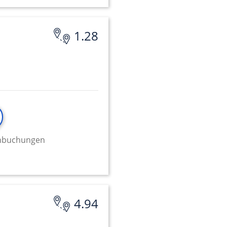
1.28
minbuchungen
4.94