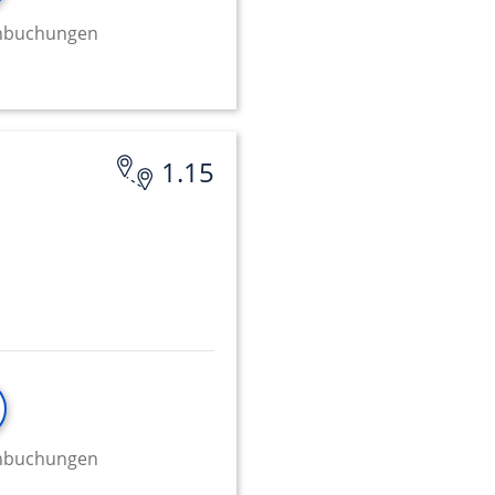
minbuchungen
onen von Daten aus
1.15
ifizieren
minbuchungen