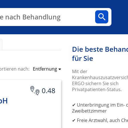
n
Fachbereiche
Arztpraxen
e nach Behandlung
Die beste Behan
für Sie
Entfernung
ortieren nach:
Mit der
Krankenhauszusatzversic
ERGO sichern Sie sich
0.48
Privatpatienten-Status.
bH
✔ Unterbringung im Ein- 
Zweibettzimmer
✔ Freie Arztwahl, auch Ch