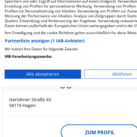
Speichern von oder Zugriff auf Informationen auf einem Endgerät. Verwendu
Erstellung von Profilen für personalisierte Werbung. Verwendung von Profilen
Profilen zur Personalisierung von Inhalten. Verwendung von Profilen zur Ausw
Messung der Performance von Inhalten. Analyse von Zielgruppen durch Stati
ZUM PROFIL
Quellen. Entwicklung und Verbesserung der Angebote. Verwendung reduzierte
Daten können außerhalb der Europäischen Union weitergegeben und in die 
Ihre Einwilligung und die cookie Richtlinie gelten ausschließlich für diese Webs
In dieser Klinik sind leider noch keine Ter
via
Krankenhaus.de
möglich.
Partnerliste anzeigen (1 IAB-Anbieter)
Wir nutzen Ihre Daten für folgende Zwecke:
IAB-Verarbeitungszwecke:
Speichern von oder Zugriff auf Informationen auf einem En
Ev. Krankenhaus Elsey in
Alle akzeptieren
Ablehnen
Verwendung reduzierter Daten zur Auswahl von Werbeanze
Hohenlimburg gGmbH
Erstellung von Profilen für personalisierte Werbung
Iserlohner Straße 43
Verwendung von Profilen zur Auswahl personalisierter We
58119 Hagen
Erstellung von Profilen zur Personalisierung von Inhalten
Verwendung von Profilen zur Auswahl personalisierter Inha
ZUM PROFIL