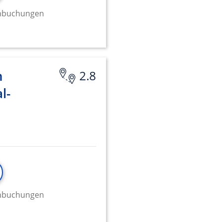
minbuchungen
n
2.8
l-
minbuchungen