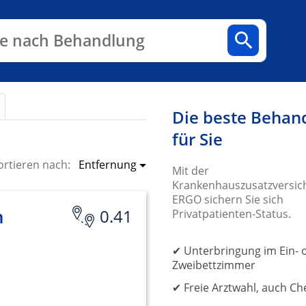
n
Fachbereiche
Arztpraxen
e nach Behandlung
Die beste Behan
für Sie
Entfernung
ortieren nach:
Mit der
Krankenhauszusatzversic
ERGO sichern Sie sich
n
0.41
Privatpatienten-Status.
✔ Unterbringung im Ein- 
Zweibettzimmer
✔ Freie Arztwahl, auch Ch