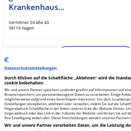
Krankenhaus…
Iserlohner Straße 43
58119 Hagen
ZUM PROFIL
In dieser Klinik sind leider noch keine Ter
Datenschutzeinstellungen
via
Krankenhaus.de
möglich.
Durch Klicken auf die Schaltfläche „Ablehnen“ wird die Standar
cookie beibehalten.
Wir und unsere Partner speichern und/oder greifen auf Informationen auf eine
Browserspeichern, um personenbezogene Daten zu verarbeiten. Einige Anbie
möglicherweise aufgrund eines berechtigten Interesses. Um dem zu widersprec
Ev. Krankenhaus Elsey in
Einstellungen akzeptieren, ablehnen oder verwalten, indem Sie auf die Schaltfl
Fingerabdruck-Schaltfläche in der linken unteren Ecke der Website klicken. Um 
Hohenlimburg gGmbH
Fingerabdruck oder den Link in der Fußzeile der Website und klicken Sie auf 
Ihre Einwilligung widerrufen. Diese Entscheidungen werden unseren Partnern 
Wir und unsere Partner verarbeiten Daten, um die Leistung de
Iserlohner Straße 43