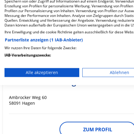
Speichern von oder Zugriff auf Informationen auf einem Endgerät. Verwendu
58119 Hagen
Erstellung von Profilen für personalisierte Werbung. Verwendung von Profilen
Profilen zur Personalisierung von Inhalten. Verwendung von Profilen zur Ausw
Messung der Performance von Inhalten. Analyse von Zielgruppen durch Stati
Quellen. Entwicklung und Verbesserung der Angebote. Verwendung reduzierte
Daten können außerhalb der Europäischen Union weitergegeben und in die 
ZUM PROFIL
Ihre Einwilligung und die cookie Richtlinie gelten ausschließlich für diese Webs
Partnerliste anzeigen (1 IAB-Anbieter)
In dieser Klinik sind leider noch keine Ter
Wir nutzen Ihre Daten für folgende Zwecke:
via
Krankenhaus.de
möglich.
IAB-Verarbeitungszwecke:
Speichern von oder Zugriff auf Informationen auf einem En
Alle akzeptieren
Ablehnen
Verwendung reduzierter Daten zur Auswahl von Werbeanze
VAMED Klinik Hagen Ambrock
Erstellung von Profilen für personalisierte Werbung
Ambrocker Weg 60
Verwendung von Profilen zur Auswahl personalisierter We
58091 Hagen
Erstellung von Profilen zur Personalisierung von Inhalten
Verwendung von Profilen zur Auswahl personalisierter Inha
ZUM PROFIL