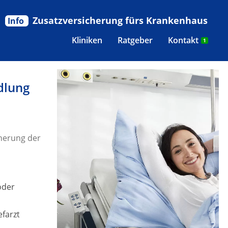
Zusatzversicherung fürs Krankenhaus
Info
Kliniken
Ratgeber
Kontakt
1
dlung
herung der
oder
efarzt