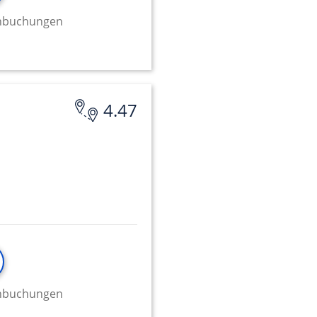
minbuchungen
onen von Daten aus
4.47
ifizieren
minbuchungen