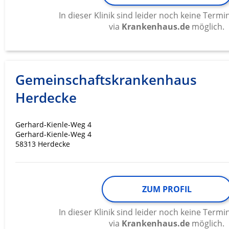
Messung der Werbeleistung
In dieser Klinik sind leider noch keine Ter
via
Krankenhaus.de
möglich.
Messung der Performance von Inhalten
Analyse von Zielgruppen durch Statistiken oder Kombinati
verschiedenen Quellen
Gemeinschaftskrankenhaus
Entwicklung und Verbesserung der Angebote
Herdecke
Verwendung reduzierter Daten zur Auswahl von Inhalten
IAB-Besonderheiten:
Gerhard-Kienle-Weg 4
Verwendung genauer Standortdaten
Gerhard-Kienle-Weg 4
58313 Herdecke
Geräte anhand von aktiv angeforderten Informationen ident
Nicht-IAB-Verarbeitungszwecke:
Notwendig
ZUM PROFIL
Performance
In dieser Klinik sind leider noch keine Ter
via
Krankenhaus.de
möglich.
Funktional