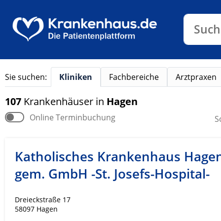
Klinike
Such
Sie suchen:
Kliniken
Fachbereiche
Arztpraxen
107
Krankenhäuser
in
Hagen
Online Terminbuchung
S
Katholisches Krankenhaus Hage
gem. GmbH -St. Josefs-Hospital-
Dreieckstraße 17
58097 Hagen