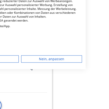
ng reduzierter Daten zur Auswahl von Werbeanzeigen.
 zur Auswahl personalisierter Werbung. Erstellung von
ahl personalisierter Inhalte. Messung der Werbeleistung.
stiken oder Kombinationen von Daten aus verschiedenen
r Daten zur Auswahl von Inhalten.
USA gesendet werden.
ite/App.
minbuchungen
dgerät
Nein, anpassen
igen
6.22
rbung
lte