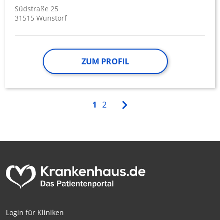
Südstraße 25
31515 Wunstorf
ZUM PROFIL
1
2
Login für Kliniken