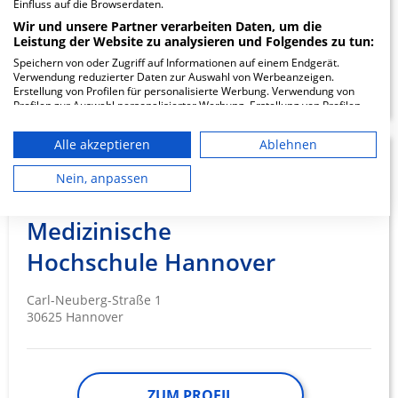
Einfluss auf die Browserdaten.
Wir und unsere Partner verarbeiten Daten, um die
Leistung der Website zu analysieren und Folgendes zu tun:
Speichern von oder Zugriff auf Informationen auf einem Endgerät.
ZUM PROFIL
Verwendung reduzierter Daten zur Auswahl von Werbeanzeigen.
Erstellung von Profilen für personalisierte Werbung. Verwendung von
Profilen zur Auswahl personalisierter Werbung. Erstellung von Profilen
zur Personalisierung von Inhalten. Verwendung von Profilen zur Auswahl
personalisierter Inhalte. Messung der Werbeleistung. Messung der
Alle akzeptieren
Ablehnen
Performance von Inhalten. Analyse von Zielgruppen durch Statistiken
1.87
oder Kombinationen von Daten aus verschiedenen Quellen. Entwicklung
und Verbesserung der Angebote. Verwendung reduzierter Daten zur
Nein, anpassen
Auswahl von Inhalten.
Daten können außerhalb der Europäischen Union weitergegeben und in
die USA gesendet werden.
Medizinische
Ihre Einwilligung und die cookie Richtlinie gelten ausschließlich für diese
Website/App.
Hochschule Hannover
Partnerliste anzeigen (1 IAB-Anbieter)
Carl-Neuberg-Straße 1
Wir nutzen Ihre Daten für folgende Zwecke:
30625 Hannover
IAB-Verarbeitungszwecke:
Speichern von oder Zugriff auf
Informationen auf einem Endgerät
ZUM PROFIL