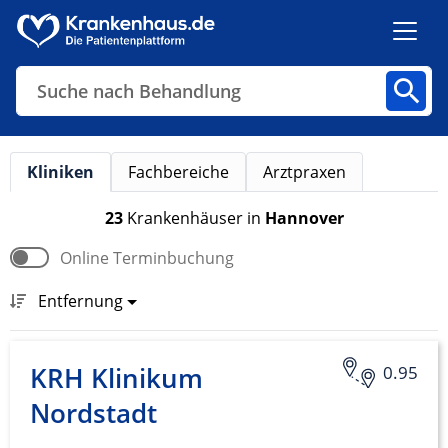
Suche nach Behandlung
Kliniken
Fachbereiche
Arztpraxen
Kliniken
Fachbereiche
Arztpraxen
23
Krankenhäuser
in
Hannover
Online Terminbuchung
Finden
Entfernung
KRH Klinikum
0.95
Nordstadt