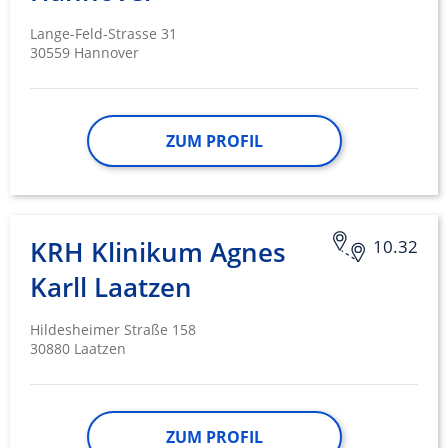
Entwicklung und Verbesserung der
Angebote
Lange-Feld-Strasse 31
30559 Hannover
Verwendung reduzierter Daten zur Auswahl
von Inhalten
IAB-Besonderheiten:
ZUM PROFIL
Verwendung genauer Standortdaten
Geräte anhand von aktiv angeforderten
Informationen identifizieren
Nicht-IAB-Verarbeitungszwecke:
KRH Klinikum Agnes
10.32
Notwendig
Karll Laatzen
Performance
Hildesheimer Straße 158
Funktional
30880 Laatzen
Werbung
ZUM PROFIL