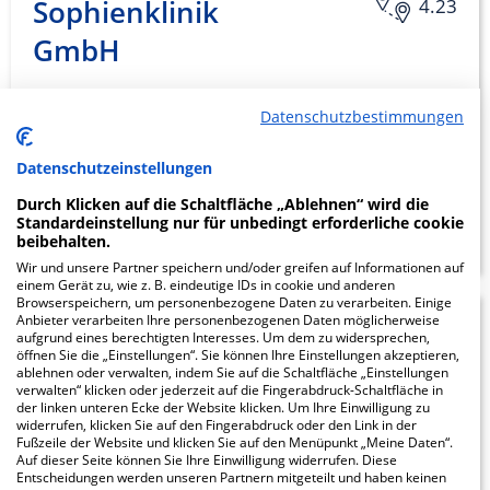
Sophienklinik
4.23
GmbH
Bischofsholer Damm 160
Datenschutzbestimmungen
30173 Hannover
Datenschutzeinstellungen
Durch Klicken auf die Schaltfläche „Ablehnen“ wird die
ZUM PROFIL
Standardeinstellung nur für unbedingt erforderliche cookie
beibehalten.
Wir und unsere Partner speichern und/oder greifen auf Informationen auf
einem Gerät zu, wie z. B. eindeutige IDs in cookie und anderen
Browserspeichern, um personenbezogene Daten zu verarbeiten. Einige
Anbieter verarbeiten Ihre personenbezogenen Daten möglicherweise
Kinder- und
4.47
aufgrund eines berechtigten Interesses. Um dem zu widersprechen,
öffnen Sie die „Einstellungen“. Sie können Ihre Einstellungen akzeptieren,
Jugendkrankenhaus
ablehnen oder verwalten, indem Sie auf die Schaltfläche „Einstellungen
verwalten“ klicken oder jederzeit auf die Fingerabdruck-Schaltfläche in
AUF DER BULT
der linken unteren Ecke der Website klicken. Um Ihre Einwilligung zu
widerrufen, klicken Sie auf den Fingerabdruck oder den Link in der
Fußzeile der Website und klicken Sie auf den Menüpunkt „Meine Daten“.
Janusz-Korczak-Allee 12
Auf dieser Seite können Sie Ihre Einwilligung widerrufen. Diese
Entscheidungen werden unseren Partnern mitgeteilt und haben keinen
30173 Hannover