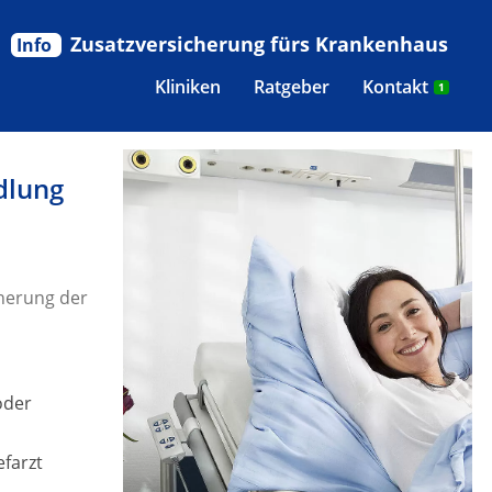
Zusatzversicherung fürs Krankenhaus
Info
Kliniken
Ratgeber
Kontakt
1
dlung
herung der
oder
efarzt