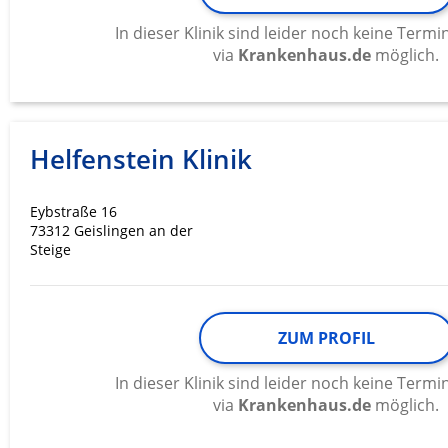
Messung der Werbeleistung
In dieser Klinik sind leider noch keine Ter
via
Krankenhaus.de
möglich.
Messung der Performance von Inhalten
Analyse von Zielgruppen durch Statistiken oder Kombinati
verschiedenen Quellen
Helfenstein Klinik
Entwicklung und Verbesserung der Angebote
Verwendung reduzierter Daten zur Auswahl von Inhalten
Eybstraße 16
IAB-Besonderheiten:
73312 Geislingen an der
Steige
Verwendung genauer Standortdaten
Geräte anhand von aktiv angeforderten Informationen ident
Nicht-IAB-Verarbeitungszwecke:
ZUM PROFIL
Notwendig
In dieser Klinik sind leider noch keine Ter
via
Krankenhaus.de
möglich.
Performance
Funktional