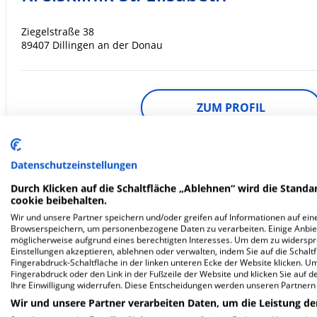
Ziegelstraße 38
89407 Dillingen an der Donau
ZUM PROFIL
In dieser Klinik sind leider noch keine Ter
via
Krankenhaus.de
möglich.
Datenschutzeinstellungen
Durch Klicken auf die Schaltfläche „Ablehnen“ wird die Standar
cookie beibehalten.
Wir und unsere Partner speichern und/oder greifen auf Informationen auf eine
Bezirkskliniken Schwaben,
Browserspeichern, um personenbezogene Daten zu verarbeiten. Einige Anbie
möglicherweise aufgrund eines berechtigten Interesses. Um dem zu widersprec
Bezirkskrankenhaus Günzburg
Einstellungen akzeptieren, ablehnen oder verwalten, indem Sie auf die Schaltfl
Fingerabdruck-Schaltfläche in der linken unteren Ecke der Website klicken. Um 
Fingerabdruck oder den Link in der Fußzeile der Website und klicken Sie auf 
Ihre Einwilligung widerrufen. Diese Entscheidungen werden unseren Partnern 
Lindenallee 2
Wir und unsere Partner verarbeiten Daten, um die Leistung de
89312 Günzburg