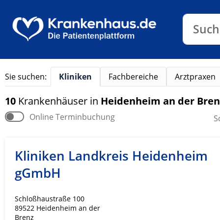
Klinike
Such
Sie suchen:
Kliniken
Fachbereiche
Arztpraxen
10
Krankenhäuser
in
Heidenheim an der Bren
Online Terminbuchung
S
Kliniken Landkreis Heidenheim
gGmbH
Schloßhaustraße 100
89522 Heidenheim an der
Brenz