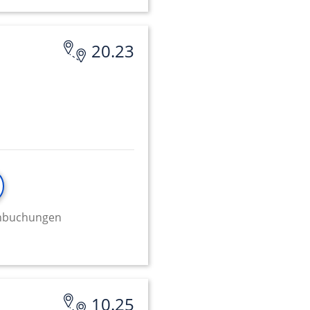
20.23
minbuchungen
10.25