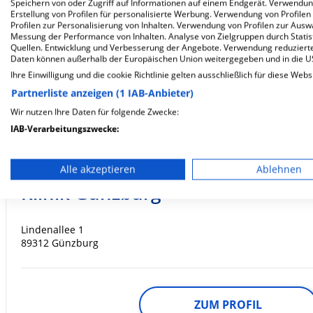
Speichern von oder Zugriff auf Informationen auf einem Endgerät. Verwendu
Erstellung von Profilen für personalisierte Werbung. Verwendung von Profilen
Profilen zur Personalisierung von Inhalten. Verwendung von Profilen zur Ausw
Messung der Performance von Inhalten. Analyse von Zielgruppen durch Stati
ZUM PROFIL
Quellen. Entwicklung und Verbesserung der Angebote. Verwendung reduzierte
Daten können außerhalb der Europäischen Union weitergegeben und in die 
Ihre Einwilligung und die cookie Richtlinie gelten ausschließlich für diese Webs
In dieser Klinik sind leider noch keine Ter
Partnerliste anzeigen (1 IAB-Anbieter)
via
Krankenhaus.de
möglich.
Wir nutzen Ihre Daten für folgende Zwecke:
IAB-Verarbeitungszwecke:
Speichern von oder Zugriff auf Informationen auf einem En
Kreiskliniken Günzburg-Krumbac
Alle akzeptieren
Ablehnen
Verwendung reduzierter Daten zur Auswahl von Werbeanze
Klinik Günzburg
Erstellung von Profilen für personalisierte Werbung
Lindenallee 1
Verwendung von Profilen zur Auswahl personalisierter We
89312 Günzburg
Erstellung von Profilen zur Personalisierung von Inhalten
Verwendung von Profilen zur Auswahl personalisierter Inha
ZUM PROFIL