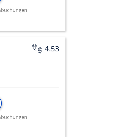
minbuchungen
onen von Daten aus
4.53
ifizieren
minbuchungen