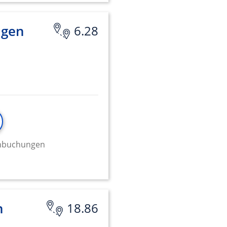
ngen
6.28
minbuchungen
n
18.86