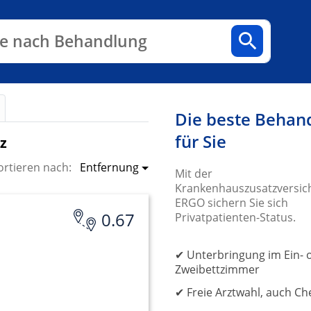
n
Fachbereiche
Arztpraxen
e nach Behandlung
Die beste Behan
für Sie
z
Entfernung
ortieren nach:
Mit der
Krankenhauszusatzversic
ERGO sichern Sie sich
0.67
Privatpatienten-Status.
✔ Unterbringung im Ein- 
Zweibettzimmer
✔ Freie Arztwahl, auch Ch