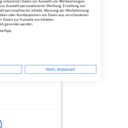
ng reduzierter Daten zur Auswahl von Werbeanzeigen.
 zur Auswahl personalisierter Werbung. Erstellung von
ahl personalisierter Inhalte. Messung der Werbeleistung.
stiken oder Kombinationen von Daten aus verschiedenen
r Daten zur Auswahl von Inhalten.
USA gesendet werden.
ite/App.
minbuchungen
dgerät
h,
23.32
Nein, anpassen
igen
rbung
lte