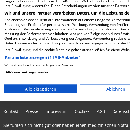
Fingerabdruck oder den Link in der Fußzeile der Website und klicken Sie auf 
E-Rezepte ein
Ihre Einwilligung widerrufen. Diese Entscheidungen werden unseren Partnern 
Wir und unsere Partner verarbeiten Daten, um die Leistung de
BetterDoc - Jet
Login für Kliniken
Speichern von oder Zugriff auf Informationen auf einem Endgerät. Verwendu
Suche nach de
Erstellung von Profilen für personalisierte Werbung. Verwendung von Profilen
Profilen zur Personalisierung von Inhalten. Verwendung von Profilen zur Ausw
Wahlleistunge
Messung der Performance von Inhalten. Analyse von Zielgruppen durch Stati
Quellen. Entwicklung und Verbesserung der Angebote. Verwendung reduzierte
Checkliste für
Daten können außerhalb der Europäischen Union weitergegeben und in die 
Ihre Einwilligung und die cookie Richtlinie gelten ausschließlich für diese Webs
Komfortleistu
Partnerliste anzeigen (1 IAB-Anbieter)
Checkliste für
Wir nutzen Ihre Daten für folgende Zwecke:
IAB-Verarbeitungszwecke:
Speichern von oder Zugriff auf Informationen auf einem En
Alle akzeptieren
Ablehnen
Verwendung reduzierter Daten zur Auswahl von Werbeanze
Erstellung von Profilen für personalisierte Werbung
Kontakt
Presse
Impressum
Cookies
AGB
Datensc
Verwendung von Profilen zur Auswahl personalisierter We
Sie fühlen sich nicht gut oder haben einen medizinischen Notfall
Erstellung von Profilen zur Personalisierung von Inhalten