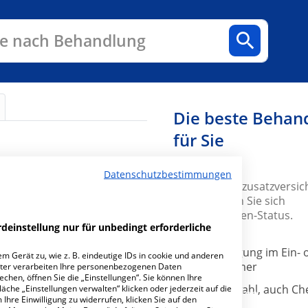
n
Fachbereiche
Arztpraxen
e nach Behandlung
Die beste Behan
für Sie
Entfernung
ortieren nach:
Mit der
Datenschutzbestimmungen
Krankenhauszusatzversic
ERGO sichern Sie sich
Privatpatienten-Status.
deinstellung nur für unbedingt erforderliche
✔ Unterbringung im Ein- 
m Gerät zu, wie z. B. eindeutige IDs in cookie und anderen
Zweibettzimmer
ter verarbeiten Ihre personenbezogenen Daten
hen, öffnen Sie die „Einstellungen“. Sie können Ihre
✔ Freie Arztwahl, auch Ch
äche „Einstellungen verwalten“ klicken oder jederzeit auf die
Kliniken in Städten
Ihre Einwilligung zu widerrufen, klicken Sie auf den