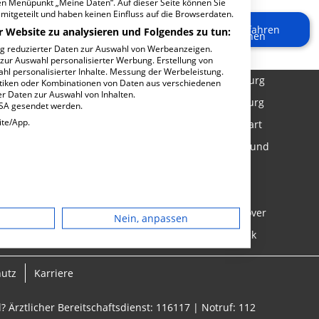
den Menüpunkt „Meine Daten“. Auf dieser Seite können Sie
lösen & Medikamente bestellen
Kliniken in Berlin
mitgeteilt und haben keinen Einfluss auf die Browserdaten.
Mehr erfahren
r Website zu analysieren und Folgendes zu tun:
zt Spezialisten finden
Kliniken in München
ng reduzierter Daten zur Auswahl von Werbeanzeigen.
m richtigen Krankenhaus
Kliniken in Frankfurt (Main)
 zur Auswahl personalisierter Werbung. Erstellung von
ahl personalisierter Inhalte. Messung der Werbeleistung.
n im Krankenhaus
Kliniken in Hamburg
stiken oder Kombinationen von Daten aus verschiedenen
r Daten zur Auswahl von Inhalten.
 das Krankenhaus
Kliniken in Duisburg
USA gesendet werden.
ite/App.
ngen
Kliniken in Stuttgart
 den Krankenhausaufenthalt
Kliniken in Dortmund
Kliniken in Köln
Kliniken in Kiel
dgerät
Kliniken in Hannover
Nein, anpassen
igen
Kliniken in Rostock
hutz
Karriere
rbung
? Ärztlicher Bereitschaftsdienst: 116117 | Notruf: 112