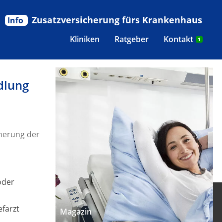
Zusatzversicherung fürs Krankenhaus
Info
Kliniken
Ratgeber
Kontakt
1
dlung
herung der
oder
efarzt
Magazin