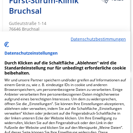
Fürst-Stirum-Klinik
Bruchsal
Gutleutstraße 1-14
76646 Bruchsal
Datenschutzbestimmungen
Datenschutzeinstellungen
ZUM PROFIL
Durch Klicken auf die Schaltfläche „Ablehnen“ wird die
Standardeinstellung nur für unbedingt erforderliche cookie
beibehalten.
Wir und unsere Partner speichern und/oder greifen auf Informationen auf
einem Gerät zu, wie z. B. eindeutige IDs in cookie und anderen
Asklepios Südpfalzklinik
23.05
Browserspeichern, um personenbezogene Daten zu verarbeiten. Einige
Anbieter verarbeiten Ihre personenbezogenen Daten möglicherweise
Germersheim
aufgrund eines berechtigten Interesses. Um dem zu widersprechen,
öffnen Sie die „Einstellungen“. Sie können Ihre Einstellungen akzeptieren,
ablehnen oder verwalten, indem Sie auf die Schaltfläche „Einstellungen
An Fronte Karl 2
verwalten“ klicken oder jederzeit auf die Fingerabdruck-Schaltfläche in
76726 Germersheim
der linken unteren Ecke der Website klicken. Um Ihre Einwilligung zu
widerrufen, klicken Sie auf den Fingerabdruck oder den Link in der
Fußzeile der Website und klicken Sie auf den Menüpunkt „Meine Daten“.
Auf dieser Seite können Sie Ihre Einwilligung widerrufen. Diese