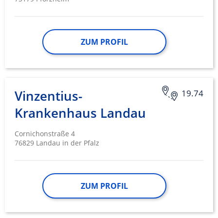
Entwicklung und Verbesserung der
Angebote
Verwendung reduzierter Daten zur Auswahl
ZUM PROFIL
von Inhalten
IAB-Besonderheiten:
Verwendung genauer Standortdaten
Vinzentius-
19.74
Geräte anhand von aktiv angeforderten
Informationen identifizieren
Krankenhaus Landau
Nicht-IAB-Verarbeitungszwecke:
Cornichonstraße 4
Notwendig
76829 Landau in der Pfalz
Performance
Funktional
ZUM PROFIL
Werbung