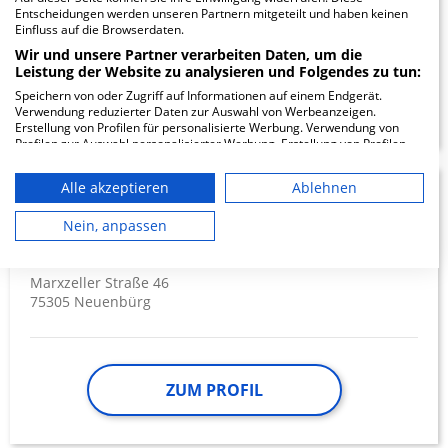
Entscheidungen werden unseren Partnern mitgeteilt und haben keinen
Einfluss auf die Browserdaten.
TERMIN ANFRAGEN
Wir und unsere Partner verarbeiten Daten, um die
Leistung der Website zu analysieren und Folgendes zu tun:
ZUM PROFIL
Speichern von oder Zugriff auf Informationen auf einem Endgerät.
Verwendung reduzierter Daten zur Auswahl von Werbeanzeigen.
Erstellung von Profilen für personalisierte Werbung. Verwendung von
Profilen zur Auswahl personalisierter Werbung. Erstellung von Profilen
zur Personalisierung von Inhalten. Verwendung von Profilen zur Auswahl
personalisierter Inhalte. Messung der Werbeleistung. Messung der
Alle akzeptieren
Ablehnen
Performance von Inhalten. Analyse von Zielgruppen durch Statistiken
Krankenhaus
17.81
oder Kombinationen von Daten aus verschiedenen Quellen. Entwicklung
und Verbesserung der Angebote. Verwendung reduzierter Daten zur
Nein, anpassen
Neuenbürg
Auswahl von Inhalten.
Daten können außerhalb der Europäischen Union weitergegeben und in
die USA gesendet werden.
Marxzeller Straße 46
Ihre Einwilligung und die cookie Richtlinie gelten ausschließlich für diese
75305 Neuenbürg
Website/App.
Partnerliste anzeigen (1 IAB-Anbieter)
Wir nutzen Ihre Daten für folgende Zwecke:
IAB-Verarbeitungszwecke:
ZUM PROFIL
Speichern von oder Zugriff auf
Informationen auf einem Endgerät