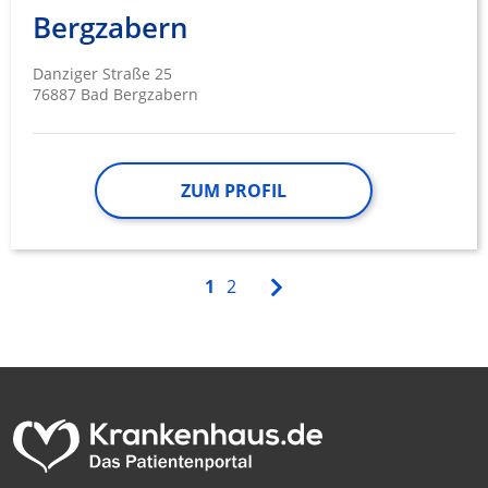
Bergzabern
Danziger Straße 25
76887 Bad Bergzabern
ZUM PROFIL
1
2