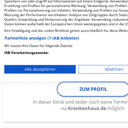
Speichern von oder Zugriff auf Informationen auf einem Endgerät. Verwendu
Erstellung von Profilen für personalisierte Werbung. Verwendung von Profilen
In dieser Klinik sind leider noch keine Ter
Profilen zur Personalisierung von Inhalten. Verwendung von Profilen zur Ausw
via
Krankenhaus.de
möglich.
Messung der Performance von Inhalten. Analyse von Zielgruppen durch Stati
Quellen. Entwicklung und Verbesserung der Angebote. Verwendung reduzierte
Daten können außerhalb der Europäischen Union weitergegeben und in die 
Ihre Einwilligung und die cookie Richtlinie gelten ausschließlich für diese Webs
Partnerliste anzeigen (1 IAB-Anbieter)
ZfP Südwürttemberg Weissenau
Wir nutzen Ihre Daten für folgende Zwecke:
IAB-Verarbeitungszwecke:
Weingartshofer Straße 2
Speichern von oder Zugriff auf Informationen auf einem En
88214 Ravensburg
Alle akzeptieren
Ablehnen
Verwendung reduzierter Daten zur Auswahl von Werbeanze
Erstellung von Profilen für personalisierte Werbung
ZUM PROFIL
Verwendung von Profilen zur Auswahl personalisierter We
In dieser Klinik sind leider noch keine Ter
via
Krankenhaus.de
möglich.
Erstellung von Profilen zur Personalisierung von Inhalten
Verwendung von Profilen zur Auswahl personalisierter Inha