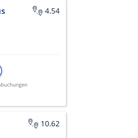
us
4.54
onen von Daten aus
minbuchungen
ifizieren
10.62