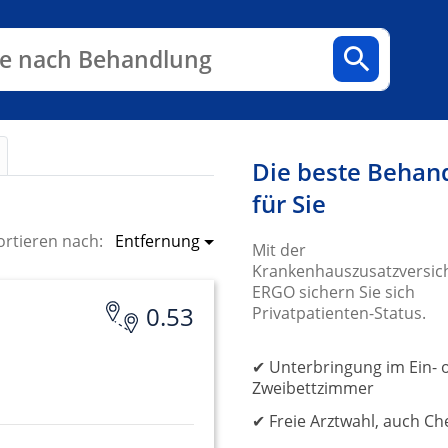
n
Fachbereiche
Arztpraxen
e nach Behandlung
Die beste Behan
für Sie
Entfernung
ortieren nach:
Mit der
Krankenhauszusatzversic
ERGO sichern Sie sich
H
0.53
Privatpatienten-Status.
✔ Unterbringung im Ein- 
Zweibettzimmer
✔ Freie Arztwahl, auch Ch