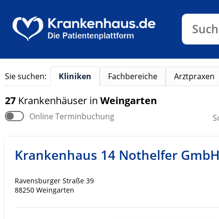
Klinike
Such
Sie suchen:
Kliniken
Fachbereiche
Arztpraxen
27
Krankenhäuser
in
Weingarten
Online Terminbuchung
S
Krankenhaus 14 Nothelfer Gmb
Ravensburger Straße 39
88250 Weingarten