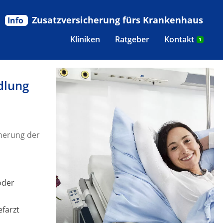
Zusatzversicherung fürs Krankenhaus
Info
Kliniken
Ratgeber
Kontakt
1
dlung
herung der
oder
efarzt