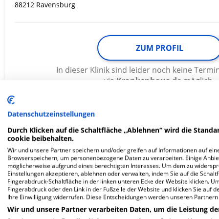
88212 Ravensburg
ZUM PROFIL
In dieser Klinik sind leider noch keine Ter
via
Krankenhaus.de
möglich.
Datenschutzeinstellungen
ZfP Südwürttemberg Weissenau
Durch Klicken auf die Schaltfläche „Ablehnen“ wird die Standar
cookie beibehalten.
Wir und unsere Partner speichern und/oder greifen auf Informationen auf eine
Weingartshofer Straße 2
Browserspeichern, um personenbezogene Daten zu verarbeiten. Einige Anbie
möglicherweise aufgrund eines berechtigten Interesses. Um dem zu widersprec
88214 Ravensburg
Einstellungen akzeptieren, ablehnen oder verwalten, indem Sie auf die Schaltfl
Fingerabdruck-Schaltfläche in der linken unteren Ecke der Website klicken. Um 
Fingerabdruck oder den Link in der Fußzeile der Website und klicken Sie auf 
Ihre Einwilligung widerrufen. Diese Entscheidungen werden unseren Partnern 
ZUM PROFIL
Wir und unsere Partner verarbeiten Daten, um die Leistung de