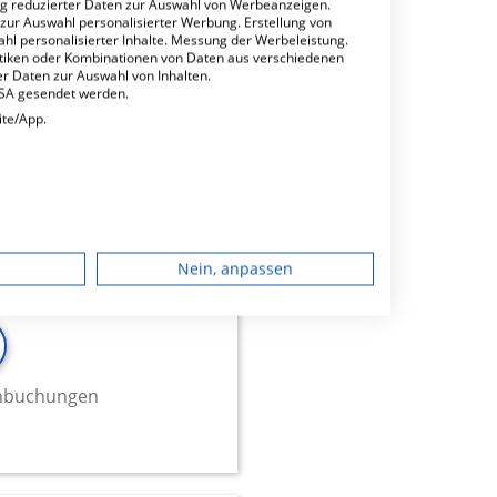
ng reduzierter Daten zur Auswahl von Werbeanzeigen.
 zur Auswahl personalisierter Werbung. Erstellung von
minbuchungen
ahl personalisierter Inhalte. Messung der Werbeleistung.
stiken oder Kombinationen von Daten aus verschiedenen
r Daten zur Auswahl von Inhalten.
USA gesendet werden.
ite/App.
4.54
dgerät
Nein, anpassen
igen
rbung
minbuchungen
lte