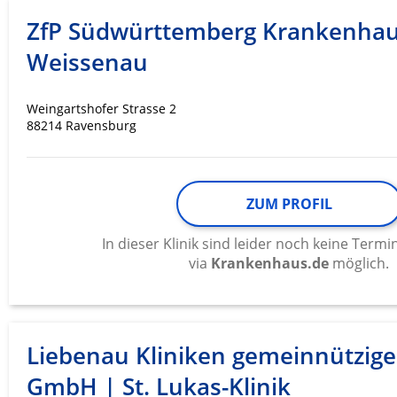
Messung der Werbeleistung
ZfP Südwürttemberg Krankenha
Messung der Performance von Inhalten
Weissenau
Analyse von Zielgruppen durch Statistiken oder Kombinati
verschiedenen Quellen
Weingartshofer Strasse 2
88214 Ravensburg
Entwicklung und Verbesserung der Angebote
Verwendung reduzierter Daten zur Auswahl von Inhalten
IAB-Besonderheiten:
ZUM PROFIL
Verwendung genauer Standortdaten
In dieser Klinik sind leider noch keine Ter
via
Krankenhaus.de
möglich.
Geräte anhand von aktiv angeforderten Informationen ident
Nicht-IAB-Verarbeitungszwecke:
Notwendig
Liebenau Kliniken gemeinnützige
Performance
GmbH | St. Lukas-Klinik
Funktional