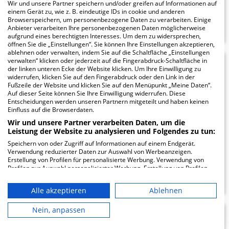
Wir und unsere Partner speichern und/oder greifen auf Informationen auf
einem Gerät zu, wie z. B. eindeutige IDs in cookie und anderen
ZUM PROFIL
Browserspeichern, um personenbezogene Daten zu verarbeiten. Einige
Anbieter verarbeiten Ihre personenbezogenen Daten möglicherweise
aufgrund eines berechtigten Interesses. Um dem zu widersprechen,
öffnen Sie die „Einstellungen“. Sie können Ihre Einstellungen akzeptieren,
ablehnen oder verwalten, indem Sie auf die Schaltfläche „Einstellungen
verwalten“ klicken oder jederzeit auf die Fingerabdruck-Schaltfläche in
St. Hedwig-
16.74
der linken unteren Ecke der Website klicken. Um Ihre Einwilligung zu
widerrufen, klicken Sie auf den Fingerabdruck oder den Link in der
Klinik
Fußzeile der Website und klicken Sie auf den Menüpunkt „Meine Daten“.
Auf dieser Seite können Sie Ihre Einwilligung widerrufen. Diese
Entscheidungen werden unseren Partnern mitgeteilt und haben keinen
Einfluss auf die Browserdaten.
A2 3-7
68159 Mannheim
Wir und unsere Partner verarbeiten Daten, um die
Leistung der Website zu analysieren und Folgendes zu tun:
Speichern von oder Zugriff auf Informationen auf einem Endgerät.
Verwendung reduzierter Daten zur Auswahl von Werbeanzeigen.
Erstellung von Profilen für personalisierte Werbung. Verwendung von
ZUM PROFIL
Profilen zur Auswahl personalisierter Werbung. Erstellung von Profilen
zur Personalisierung von Inhalten. Verwendung von Profilen zur Auswahl
personalisierter Inhalte. Messung der Werbeleistung. Messung der
Alle akzeptieren
Ablehnen
Performance von Inhalten. Analyse von Zielgruppen durch Statistiken
oder Kombinationen von Daten aus verschiedenen Quellen. Entwicklung
und Verbesserung der Angebote. Verwendung reduzierter Daten zur
Nein, anpassen
Auswahl von Inhalten.
15.94
Daten können außerhalb der Europäischen Union weitergegeben und in