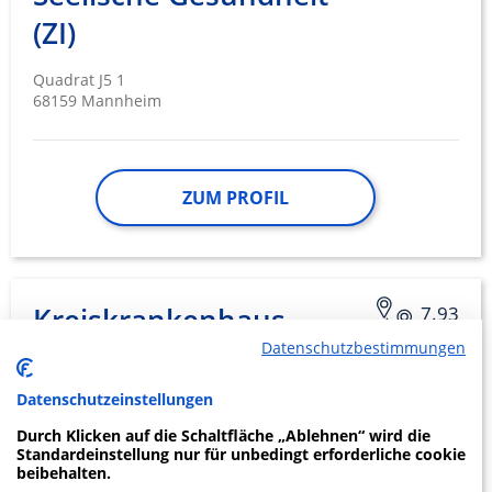
(ZI)
Quadrat J5 1
68159 Mannheim
ZUM PROFIL
Kreiskrankenhaus
7.93
Datenschutzbestimmungen
Grünstadt
Datenschutzeinstellungen
Westring 55
67269 Grünstadt
Durch Klicken auf die Schaltfläche „Ablehnen“ wird die
Standardeinstellung nur für unbedingt erforderliche cookie
beibehalten.