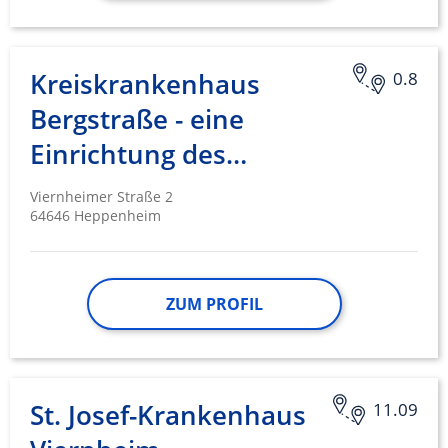
Notwendig
Performance
Kreiskrankenhaus
0.8
Funktional
Bergstraße - eine
Einrichtung des…
Werbung
Viernheimer Straße 2
64646 Heppenheim
ZUM PROFIL
St. Josef-Krankenhaus
11.09