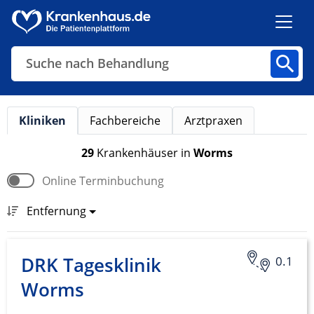
Suche nach Behandlung
Kliniken
Fachbereiche
Arztpraxen
Kliniken
Fachbereiche
Arztpraxen
29
Krankenhäuser
in
Worms
Online Terminbuchung
Finden
Entfernung
DRK Tagesklinik
0.1
Worms