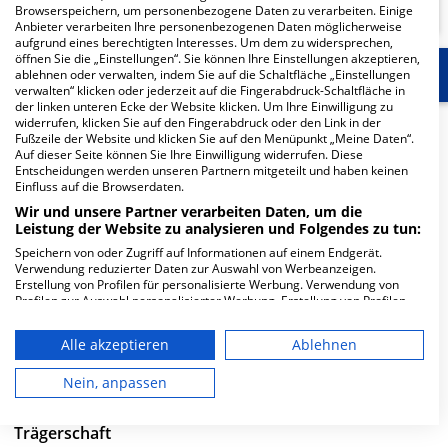
Browserspeichern, um personenbezogene Daten zu verarbeiten. Einige
Anbieter verarbeiten Ihre personenbezogenen Daten möglicherweise
aufgrund eines berechtigten Interesses. Um dem zu widersprechen,
öffnen Sie die „Einstellungen“. Sie können Ihre Einstellungen akzeptieren,
Start
Für die Klinik
Weitere Fachabteilungen
ablehnen oder verwalten, indem Sie auf die Schaltfläche „Einstellungen
verwalten“ klicken oder jederzeit auf die Fingerabdruck-Schaltfläche in
der linken unteren Ecke der Website klicken. Um Ihre Einwilligung zu
widerrufen, klicken Sie auf den Fingerabdruck oder den Link in der
Herzlich Willkommen
Fußzeile der Website und klicken Sie auf den Menüpunkt „Meine Daten“.
Auf dieser Seite können Sie Ihre Einwilligung widerrufen. Diese
Entscheidungen werden unseren Partnern mitgeteilt und haben keinen
Einfluss auf die Browserdaten.
Klinikum Lippe Lemgo in der Rintelner Straße 85 ist ein
mittelgroßes Krankenhaus in Lemgo. Mit einer Kapazität
Wir und unsere Partner verarbeiten Daten, um die
Leistung der Website zu analysieren und Folgendes zu tun:
von 444 Betten werden in den spezialisierten
Speichern von oder Zugriff auf Informationen auf einem Endgerät.
Fachabteilungen pro Jahr etwa 12.751 medizinische Fälle
Verwendung reduzierter Daten zur Auswahl von Werbeanzeigen.
behandelt und therapiert.
Erstellung von Profilen für personalisierte Werbung. Verwendung von
Profilen zur Auswahl personalisierter Werbung. Erstellung von Profilen
Weiterlesen
zur Personalisierung von Inhalten. Verwendung von Profilen zur Auswahl
personalisierter Inhalte. Messung der Werbeleistung. Messung der
Alle akzeptieren
Ablehnen
Performance von Inhalten. Analyse von Zielgruppen durch Statistiken
Besuchszeiten
oder Kombinationen von Daten aus verschiedenen Quellen. Entwicklung
und Verbesserung der Angebote. Verwendung reduzierter Daten zur
Nein, anpassen
0 bis 23 Uhr
Auswahl von Inhalten.
Daten können außerhalb der Europäischen Union weitergegeben und in
die USA gesendet werden.
Trägerschaft