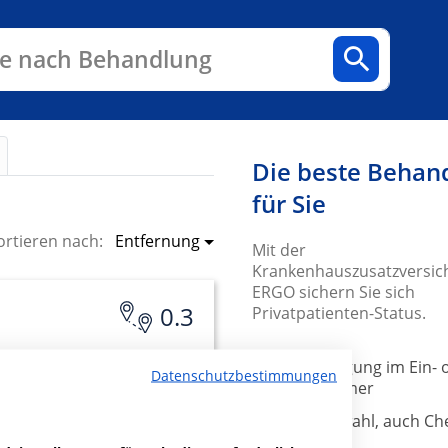
n
Fachbereiche
Arztpraxen
e nach Behandlung
Die beste Behan
für Sie
Entfernung
ortieren nach:
Mit der
Krankenhauszusatzversic
ERGO sichern Sie sich
0.3
Privatpatienten-Status.
✔ Unterbringung im Ein- 
Datenschutzbestimmungen
Zweibettzimmer
✔ Freie Arztwahl, auch Ch