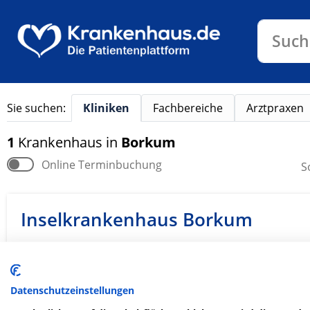
Klinike
Such
Sie suchen:
Kliniken
Fachbereiche
Arztpraxen
1
Krankenhaus
in
Borkum
Online Terminbuchung
S
Inselkrankenhaus Borkum
Gartenstraße 20
26757 Borkum
Datenschutzeinstellungen