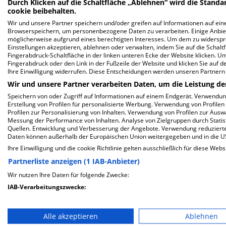
Durch Klicken auf die Schaltfläche „Ablehnen“ wird die Standar
cookie beibehalten.
ZUM PROFIL
Wir und unsere Partner speichern und/oder greifen auf Informationen auf eine
Browserspeichern, um personenbezogene Daten zu verarbeiten. Einige Anbie
In dieser Klinik sind leider noch keine Ter
möglicherweise aufgrund eines berechtigten Interesses. Um dem zu widersprec
Einstellungen akzeptieren, ablehnen oder verwalten, indem Sie auf die Schaltfl
via
Krankenhaus.de
möglich.
Fingerabdruck-Schaltfläche in der linken unteren Ecke der Website klicken. Um 
Fingerabdruck oder den Link in der Fußzeile der Website und klicken Sie auf 
Ihre Einwilligung widerrufen. Diese Entscheidungen werden unseren Partnern 
Wir und unsere Partner verarbeiten Daten, um die Leistung de
1
Speichern von oder Zugriff auf Informationen auf einem Endgerät. Verwendu
Erstellung von Profilen für personalisierte Werbung. Verwendung von Profilen
Profilen zur Personalisierung von Inhalten. Verwendung von Profilen zur Ausw
Messung der Performance von Inhalten. Analyse von Zielgruppen durch Stati
Quellen. Entwicklung und Verbesserung der Angebote. Verwendung reduzierte
Daten können außerhalb der Europäischen Union weitergegeben und in die 
Ihre Einwilligung und die cookie Richtlinie gelten ausschließlich für diese Webs
Services
Partnerliste anzeigen (1 IAB-Anbieter)
E-Rezepte ein
Wir nutzen Ihre Daten für folgende Zwecke:
IAB-Verarbeitungszwecke:
BetterDoc - Jet
Login für Kliniken
Speichern von oder Zugriff auf Informationen auf einem En
Suche nach de
Alle akzeptieren
Ablehnen
Wahlleistunge
Verwendung reduzierter Daten zur Auswahl von Werbeanze