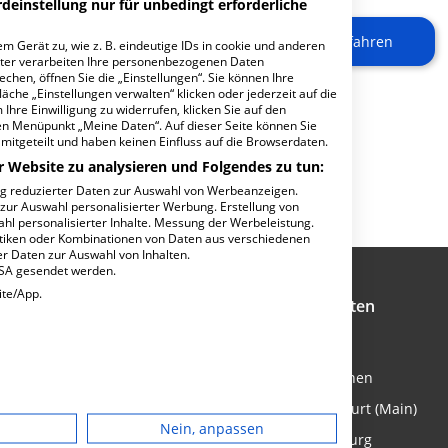
deinstellung nur für unbedingt erforderliche
Mehr erfahren
m Gerät zu, wie z. B. eindeutige IDs in cookie und anderen
ter verarbeiten Ihre personenbezogenen Daten
minbuchungen
hen, öffnen Sie die „Einstellungen“. Sie können Ihre
äche „Einstellungen verwalten“ klicken oder jederzeit auf die
Ihre Einwilligung zu widerrufen, klicken Sie auf den
den Menüpunkt „Meine Daten“. Auf dieser Seite können Sie
mitgeteilt und haben keinen Einfluss auf die Browserdaten.
r Website zu analysieren und Folgendes zu tun:
ng reduzierter Daten zur Auswahl von Werbeanzeigen.
 zur Auswahl personalisierter Werbung. Erstellung von
ahl personalisierter Inhalte. Messung der Werbeleistung.
stiken oder Kombinationen von Daten aus verschiedenen
r Daten zur Auswahl von Inhalten.
USA gesendet werden.
ite/App.
Kliniken in Städten
lösen & Medikamente bestellen
Kliniken in Berlin
zt Spezialisten finden
Kliniken in München
dgerät
m richtigen Krankenhaus
Kliniken in Frankfurt (Main)
Nein, anpassen
n im Krankenhaus
Kliniken in Hamburg
igen