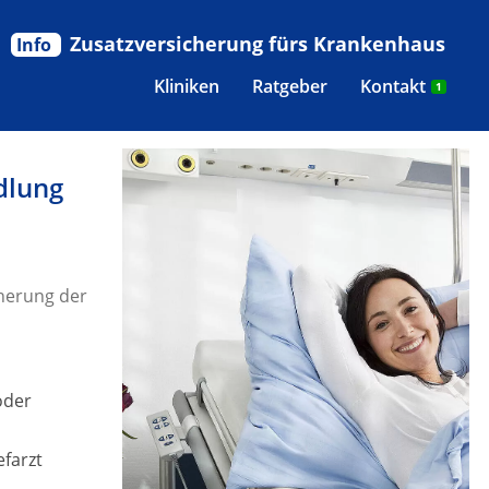
Zusatzversicherung fürs Krankenhaus
Info
Kliniken
Ratgeber
Kontakt
1
dlung
herung der
oder
efarzt