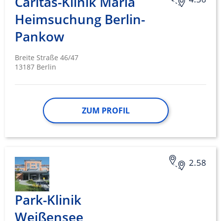
Caritas-Klinik Maria
Heimsuchung Berlin-
Funktional
Pankow
Werbung
Breite Straße 46/47
13187 Berlin
ZUM PROFIL
2.58
Park-Klinik
Weißensee