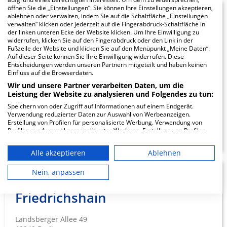
Anzeige
öffnen Sie die „Einstellungen“. Sie können Ihre Einstellungen akzeptieren,
ablehnen oder verwalten, indem Sie auf die Schaltfläche „Einstellungen
7.74
verwalten“ klicken oder jederzeit auf die Fingerabdruck-Schaltfläche in
Vivantes Auguste-
der linken unteren Ecke der Website klicken. Um Ihre Einwilligung zu
widerrufen, klicken Sie auf den Fingerabdruck oder den Link in der
Viktoria Klinikum
Fußzeile der Website und klicken Sie auf den Menüpunkt „Meine Daten“.
Auf dieser Seite können Sie Ihre Einwilligung widerrufen. Diese
Entscheidungen werden unseren Partnern mitgeteilt und haben keinen
Rubensstraße 125
Einfluss auf die Browserdaten.
12157 Berlin
Wir und unsere Partner verarbeiten Daten, um die
Leistung der Website zu analysieren und Folgendes zu tun:
Speichern von oder Zugriff auf Informationen auf einem Endgerät.
Verwendung reduzierter Daten zur Auswahl von Werbeanzeigen.
Erstellung von Profilen für personalisierte Werbung. Verwendung von
ZUM PROFIL
Profilen zur Auswahl personalisierter Werbung. Erstellung von Profilen
zur Personalisierung von Inhalten. Verwendung von Profilen zur Auswahl
personalisierter Inhalte. Messung der Werbeleistung. Messung der
Alle akzeptieren
Ablehnen
Performance von Inhalten. Analyse von Zielgruppen durch Statistiken
oder Kombinationen von Daten aus verschiedenen Quellen. Entwicklung
und Verbesserung der Angebote. Verwendung reduzierter Daten zur
Nein, anpassen
Vivantes Klinikum im
0.73
Auswahl von Inhalten.
Daten können außerhalb der Europäischen Union weitergegeben und in
Friedrichshain
die USA gesendet werden.
Ihre Einwilligung und die cookie Richtlinie gelten ausschließlich für diese
Website/App.
Landsberger Allee 49