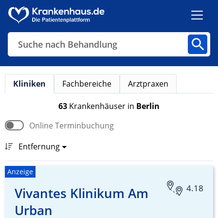
Suche nach Behandlung
Kliniken
Fachbereiche
Arztpraxen
Kliniken
Fachbereiche
Arztpraxen
63
Krankenhäuser
in
Berlin
Online Terminbuchung
Finden
Entfernung
Anzeige
4.18
Vivantes Klinikum Am
Urban