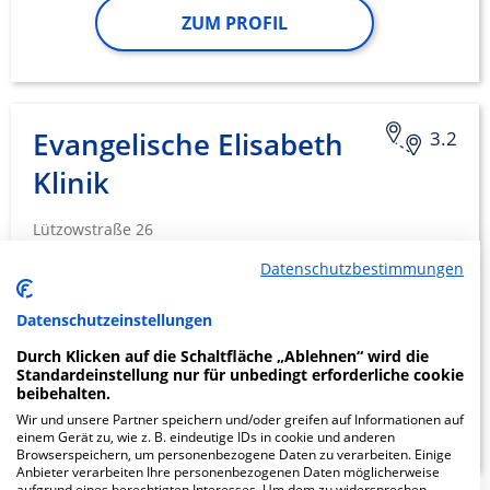
ZUM PROFIL
Evangelische Elisabeth
3.2
Klinik
Lützowstraße 26
10785 Berlin
Datenschutzbestimmungen
Datenschutzeinstellungen
TERMIN ANFRAGEN
Durch Klicken auf die Schaltfläche „Ablehnen“ wird die
Standardeinstellung nur für unbedingt erforderliche cookie
beibehalten.
ZUM PROFIL
Wir und unsere Partner speichern und/oder greifen auf Informationen auf
einem Gerät zu, wie z. B. eindeutige IDs in cookie und anderen
Browserspeichern, um personenbezogene Daten zu verarbeiten. Einige
Anbieter verarbeiten Ihre personenbezogenen Daten möglicherweise
aufgrund eines berechtigten Interesses. Um dem zu widersprechen,