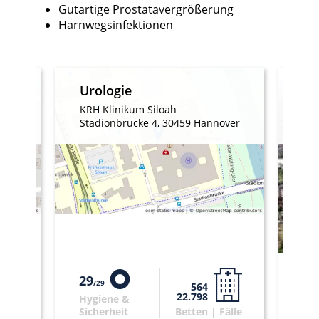
Gutartige Prostatavergrößerung
Harnwegsinfektionen
Urologie
Kl
r
KRH Klinikum Siloah
over
Stadionbrücke 4, 30459 Hannover
Car
29
29
29
564
22.798
Hygiene &
Hy
älle
Sicherheit
Betten | Fälle
Sic