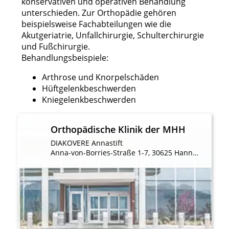
konservativen und operativen Behandlung
oder Kombinationen von Daten aus
verschiedenen Quellen
unterschieden. Zur Orthopädie gehören
beispielsweise Fachabteilungen wie die
Entwicklung und Verbesserung der
Akutgeriatrie, Unfallchirurgie, Schulterchirurgie
Angebote
und Fußchirurgie.
Behandlungsbeispiele:
Verwendung reduzierter Daten zur Auswahl
von Inhalten
Arthrose und Knorpelschäden
Hüftgelenkbeschwerden
IAB-Besonderheiten:
Kniegelenkbeschwerden
Verwendung genauer Standortdaten
Geräte anhand von aktiv angeforderten
Orthopädische Klinik der MHH
Informationen identifizieren
DIAKOVERE Annastift
Nicht-IAB-Verarbeitungszwecke:
Anna-von-Borries-Straße 1-7, 30625 Hannover
Notwendig
Performance
Funktional
Werbung