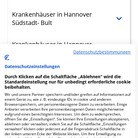
Krankenhäuser in Hannover
Südstadt- Bult
Krankenhäuser in Hannover
Hannover Linden-Limmer
Datenschutzbestimmungen
Datenschutzeinstellungen
Krankenhäuser in Hannover Nord
Durch Klicken auf die Schaltfläche „Ablehnen“ wird die
Standardeinstellung nur für unbedingt erforderliche cookie
beibehalten.
Wir und unsere Partner speichern und/oder greifen auf Informationen auf
einem Gerät zu, wie z. B. eindeutige IDs in cookie und anderen
Spezialisierte Krankenhäuser in
Browserspeichern, um personenbezogene Daten zu verarbeiten. Einige
Anbieter verarbeiten Ihre personenbezogenen Daten möglicherweise
Hannover
aufgrund eines berechtigten Interesses. Um dem zu widersprechen,
öffnen Sie die „Einstellungen“. Sie können Ihre Einstellungen akzeptieren,
ablehnen oder verwalten, indem Sie auf die Schaltfläche „Einstellungen
verwalten“ klicken oder jederzeit auf die Fingerabdruck-Schaltfläche in
Vielleicht fragen Sie sich, in welchen Fällen es
der linken unteren Ecke der Website klicken. Um Ihre Einwilligung zu