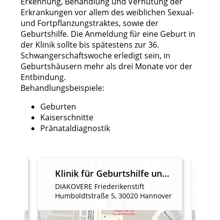
Erkennung, Behandlung und Verhütung der
Erkrankungen vor allem des weiblichen Sexual-
und Fortpflanzungstraktes, sowie der
Geburtshilfe. Die Anmeldung für eine Geburt in
der Klinik sollte bis spätestens zur 36.
Schwangerschaftswoche erledigt sein, in
Geburtshäusern mehr als drei Monate vor der
Entbindung.
Behandlungsbeispiele:
Geburten
Kaiserschnitte
Pränataldiagnostik
Frauenheilkunde und Geburtshilfe
Klinik für Geburtshilfe und Perinatalmedizin
r
DIAKOVERE Friederikenstift
DIA
over
Humboldtstraße 5, 30020 Hannover
Hu