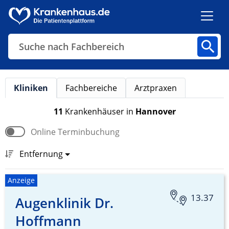
Suche nach Fachbereich
Suche nach Arztpraxen
Kliniken
Fachbereiche
Arztpraxen
Kliniken
Fachbereiche
Arztpraxen
11
Krankenhäuser
in
Hannover
Online Terminbuchung
Finden
Entfernung
Anzeige
13.37
Augenklinik Dr.
Hoffmann