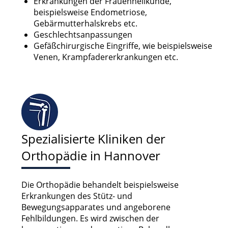
Erkrankungen der Frauenheilkunde,
Speichern von oder Zugriff auf
beispielsweise Endometriose,
Informationen auf einem Endgerät
Gebärmutterhalskrebs etc.
Verwendung reduzierter Daten zur Auswahl
Geschlechtsanpassungen
von Werbeanzeigen
Gefäßchirurgische Eingriffe, wie beispielsweise
Venen, Krampfadererkrankungen etc.
Erstellung von Profilen für personalisierte
Werbung
Verwendung von Profilen zur Auswahl
personalisierter Werbung
Erstellung von Profilen zur Personalisierung
von Inhalten
Spezialisierte Kliniken der
Verwendung von Profilen zur Auswahl
Orthopädie in Hannover
personalisierter Inhalte
Messung der Werbeleistung
Die Orthopädie behandelt beispielsweise
Erkrankungen des Stütz- und
Messung der Performance von Inhalten
Bewegungsapparates und angeborene
Fehlbildungen. Es wird zwischen der
Analyse von Zielgruppen durch Statistiken