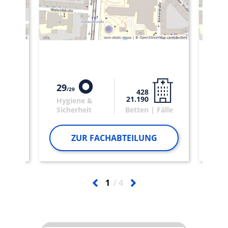
29
29
29
428
21.190
Hygiene &
Hy
älle
Sicherheit
Betten | Fälle
Sic
ZUR FACHABTEILUNG
1
4