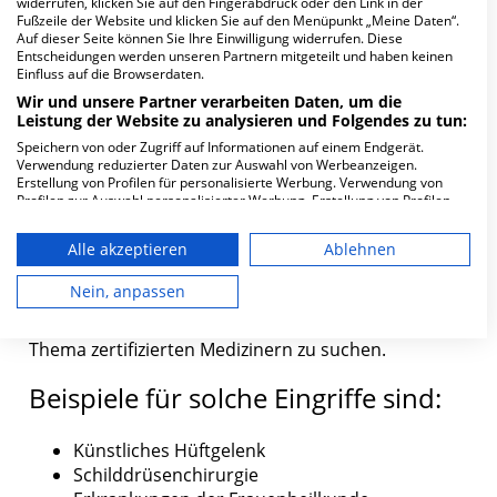
sinnvoll ist bei der Wahl Ihres Krankenhauses auf
widerrufen, klicken Sie auf den Fingerabdruck oder den Link in der
Fußzeile der Website und klicken Sie auf den Menüpunkt „Meine Daten“.
die Spezialisierung zu achten.
Auf dieser Seite können Sie Ihre Einwilligung widerrufen. Diese
Entscheidungen werden unseren Partnern mitgeteilt und haben keinen
Grundsätzlich ist das deutsche Gesundheitssystem
Einfluss auf die Browserdaten.
im internationalen Vergleich gut aufgestellt. Sie
Wir und unsere Partner verarbeiten Daten, um die
können davon ausgehen, in allen deutschen
Leistung der Website zu analysieren und Folgendes zu tun:
Krankenhäusern eine gute Behandlung zu
Speichern von oder Zugriff auf Informationen auf einem Endgerät.
Verwendung reduzierter Daten zur Auswahl von Werbeanzeigen.
bekommen.
Erstellung von Profilen für personalisierte Werbung. Verwendung von
Profilen zur Auswahl personalisierter Werbung. Erstellung von Profilen
Je nachdem, welche Art von Behandlung Sie
zur Personalisierung von Inhalten. Verwendung von Profilen zur Auswahl
benötigen, kann es dennoch sinnvoll sein,
personalisierter Inhalte. Messung der Werbeleistung. Messung der
Alle akzeptieren
Ablehnen
Performance von Inhalten. Analyse von Zielgruppen durch Statistiken
spezialisierte Kliniken zu wählen.
oder Kombinationen von Daten aus verschiedenen Quellen. Entwicklung
und Verbesserung der Angebote. Verwendung reduzierter Daten zur
Nein, anpassen
Besonders bei komplexeren Behandlungen oder
Auswahl von Inhalten.
Operationen lohnt es sich, gezielt nach für dieses
Daten können außerhalb der Europäischen Union weitergegeben und in
die USA gesendet werden.
Thema zertifizierten Medizinern zu suchen.
Ihre Einwilligung und die cookie Richtlinie gelten ausschließlich für diese
Website/App.
Beispiele für solche Eingriffe sind:
Partnerliste anzeigen (1 IAB-Anbieter)
Wir nutzen Ihre Daten für folgende Zwecke:
Künstliches Hüftgelenk
IAB-Verarbeitungszwecke:
Schilddrüsenchirurgie