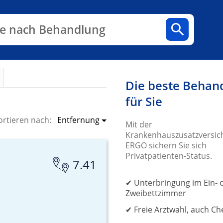
n
Fachbereiche
Arztpraxen
e nach Behandlung
Die beste Behan
für Sie
Entfernung
ortieren nach:
Mit der
Krankenhauszusatzversic
ERGO sichern Sie sich
Privatpatienten-Status.
7.41
✔ Unterbringung im Ein- 
Zweibettzimmer
✔ Freie Arztwahl, auch Ch