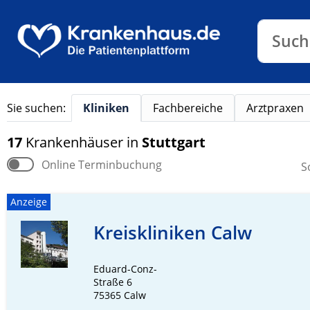
Klinike
Such
Sie suchen:
Kliniken
Fachbereiche
Arztpraxen
17
Krankenhäuser
in
Stuttgart
Online Terminbuchung
S
Anzeige
Kreiskliniken Calw
Eduard-Conz-
Straße 6
75365 Calw