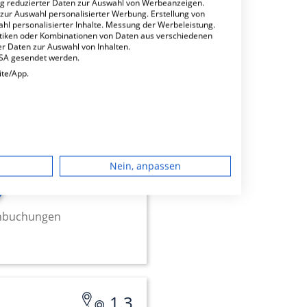
ng reduzierter Daten zur Auswahl von Werbeanzeigen.
 zur Auswahl personalisierter Werbung. Erstellung von
ahl personalisierter Inhalte. Messung der Werbeleistung.
stiken oder Kombinationen von Daten aus verschiedenen
r Daten zur Auswahl von Inhalten.
USA gesendet werden.
unde
0.06
ite/App.
dgerät
Nein, anpassen
igen
minbuchungen
rbung
lte
1.3