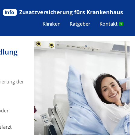
Zusatzversicherung fürs Krankenhaus
Info
Kliniken
Ratgeber
Kontakt
1
dlung
herung der
oder
efarzt