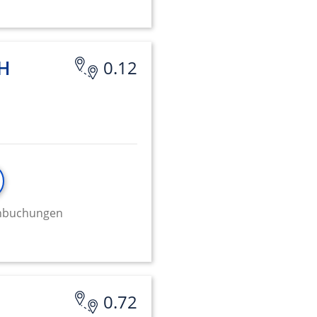
bH
0.12
minbuchungen
0.72