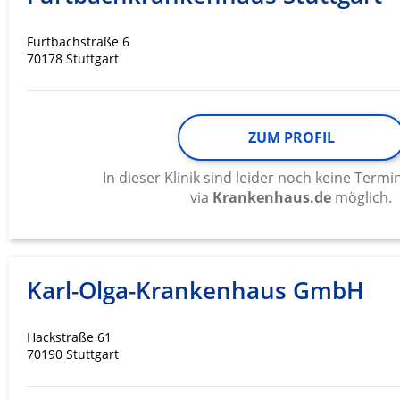
Messung der Werbeleistung
Furtbachstraße 6
Messung der Performance von Inhalten
70178 Stuttgart
Analyse von Zielgruppen durch Statistiken oder Kombinati
verschiedenen Quellen
ZUM PROFIL
Entwicklung und Verbesserung der Angebote
Verwendung reduzierter Daten zur Auswahl von Inhalten
In dieser Klinik sind leider noch keine Ter
via
Krankenhaus.de
möglich.
IAB-Besonderheiten:
Verwendung genauer Standortdaten
Geräte anhand von aktiv angeforderten Informationen ident
Karl-Olga-Krankenhaus GmbH
Nicht-IAB-Verarbeitungszwecke:
Notwendig
Hackstraße 61
70190 Stuttgart
Performance
Funktional