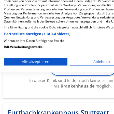
Speichern von oder Zugriff auf Informationen auf einem Endgerät. Verwendu
via
Krankenhaus.de
möglich.
Erstellung von Profilen für personalisierte Werbung. Verwendung von Profilen
Profilen zur Personalisierung von Inhalten. Verwendung von Profilen zur Ausw
Messung der Performance von Inhalten. Analyse von Zielgruppen durch Stati
Quellen. Entwicklung und Verbesserung der Angebote. Verwendung reduzierte
Daten können außerhalb der Europäischen Union weitergegeben und in die 
Charlottenklinik für Augenheilk
Ihre Einwilligung und die cookie Richtlinie gelten ausschließlich für diese Webs
Partnerliste anzeigen (1 IAB-Anbieter)
Wir nutzen Ihre Daten für folgende Zwecke:
Falkertstraße 50
70176 Stuttgart
IAB-Verarbeitungszwecke:
Speichern von oder Zugriff auf Informationen auf einem En
Alle akzeptieren
Ablehnen
Verwendung reduzierter Daten zur Auswahl von Werbeanze
ZUM PROFIL
Erstellung von Profilen für personalisierte Werbung
In dieser Klinik sind leider noch keine Ter
via
Krankenhaus.de
möglich.
Verwendung von Profilen zur Auswahl personalisierter We
Erstellung von Profilen zur Personalisierung von Inhalten
Verwendung von Profilen zur Auswahl personalisierter Inha
Furtbachkrankenhaus Stuttgart