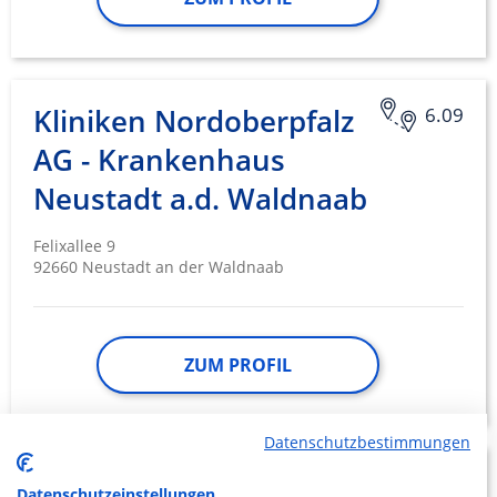
Kliniken Nordoberpfalz
6.09
AG - Krankenhaus
Neustadt a.d. Waldnaab
Felixallee 9
92660 Neustadt an der Waldnaab
ZUM PROFIL
Datenschutzbestimmungen
Bezirkskrankenhaus
8.56
Datenschutzeinstellungen