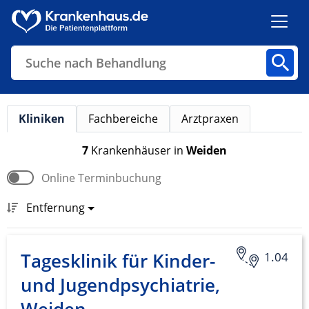
Suche nach Behandlung
Kliniken
Fachbereiche
Arztpraxen
Kliniken
Fachbereiche
Arztpraxen
7
Krankenhäuser
in
Weiden
Online Terminbuchung
Finden
Entfernung
Tagesklinik für Kinder-
1.04
und Jugendpsychiatrie,