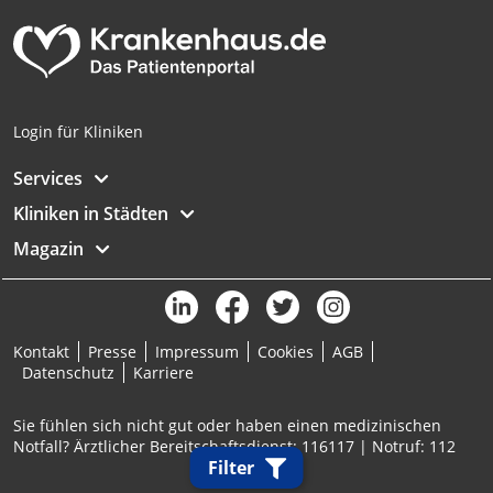
Geräte anhand von aktiv angeforderten
Informationen identifizieren
Nicht-IAB-Verarbeitungszwecke:
Notwendig
Login für Kliniken
Performance
Services
Funktional
Kliniken in Städten
Magazin
Werbung
Kontakt
Presse
Impressum
Cookies
AGB
Datenschutz
Karriere
Sie fühlen sich nicht gut oder haben einen medizinischen
Notfall? Ärztlicher Bereitschaftsdienst: 116117 | Notruf: 112
Filter