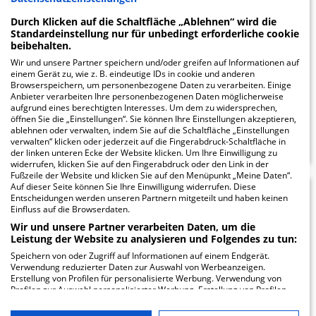
Wöllershof
Durch Klicken auf die Schaltfläche „Ablehnen“ wird die
Standardeinstellung nur für unbedingt erforderliche cookie
beibehalten.
Wöllershof 1
92721 Störnstein
Wir und unsere Partner speichern und/oder greifen auf Informationen auf
einem Gerät zu, wie z. B. eindeutige IDs in cookie und anderen
Browserspeichern, um personenbezogene Daten zu verarbeiten. Einige
Anbieter verarbeiten Ihre personenbezogenen Daten möglicherweise
aufgrund eines berechtigten Interesses. Um dem zu widersprechen,
öffnen Sie die „Einstellungen“. Sie können Ihre Einstellungen akzeptieren,
ZUM PROFIL
ablehnen oder verwalten, indem Sie auf die Schaltfläche „Einstellungen
verwalten“ klicken oder jederzeit auf die Fingerabdruck-Schaltfläche in
der linken unteren Ecke der Website klicken. Um Ihre Einwilligung zu
widerrufen, klicken Sie auf den Fingerabdruck oder den Link in der
Fußzeile der Website und klicken Sie auf den Menüpunkt „Meine Daten“.
Auf dieser Seite können Sie Ihre Einwilligung widerrufen. Diese
Kliniken Nordoberpfalz
5.37
Entscheidungen werden unseren Partnern mitgeteilt und haben keinen
Einfluss auf die Browserdaten.
AG - Krankenhaus
Wir und unsere Partner verarbeiten Daten, um die
Leistung der Website zu analysieren und Folgendes zu tun:
Vohenstrauß
Speichern von oder Zugriff auf Informationen auf einem Endgerät.
Verwendung reduzierter Daten zur Auswahl von Werbeanzeigen.
Erstellung von Profilen für personalisierte Werbung. Verwendung von
Pfarrgasse 21
Profilen zur Auswahl personalisierter Werbung. Erstellung von Profilen
92648 Vohenstrauß
zur Personalisierung von Inhalten. Verwendung von Profilen zur Auswahl
personalisierter Inhalte. Messung der Werbeleistung. Messung der