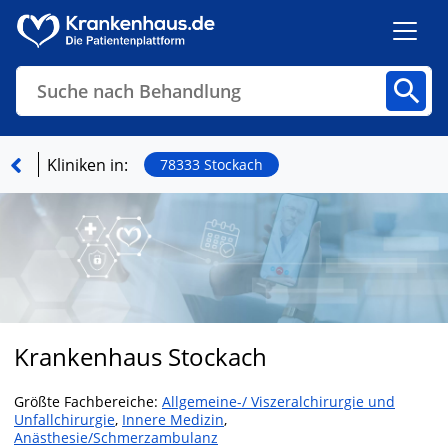
Suche nach Behandlung
Kliniken
Fachbereiche
Arztpraxen
Kliniken in:
78333 Stockach
Finden
Krankenhaus Stockach
Größte Fachbereiche:
Allgemeine-/ Viszeralchirurgie und
Unfallchirurgie
,
Innere Medizin
,
Anästhesie/Schmerzambulanz