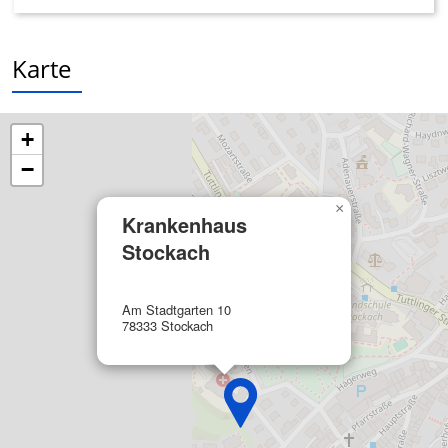
Verwendung reduzierter Daten zur Auswahl
von Inhalten
Karte
IAB-Besonderheiten:
Verwendung genauer Standortdaten
+
Geräte anhand von aktiv angeforderten
−
Informationen identifizieren
×
Nicht-IAB-Verarbeitungszwecke:
Krankenhaus
Notwendig
Stockach
Performance
Am Stadtgarten 10
Funktional
78333 Stockach
Werbung