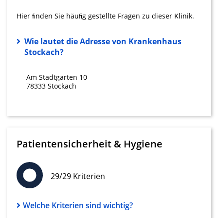
Hier ﬁnden Sie häuﬁg gestellte Fragen zu dieser Klinik.
Erstellung von Profilen für personalisierte
Werbung
Wie lautet die Adresse von Krankenhaus
Verwendung von Profilen zur Auswahl
Stockach?
personalisierter Werbung
Erstellung von Profilen zur Personalisierung
Am Stadtgarten 10
von Inhalten
78333 Stockach
Verwendung von Profilen zur Auswahl
personalisierter Inhalte
Messung der Werbeleistung
Patientensicherheit & Hygiene
Messung der Performance von Inhalten
Analyse von Zielgruppen durch Statistiken
29/29 Kriterien
oder Kombinationen von Daten aus
verschiedenen Quellen
Welche Kriterien sind wichtig?
Entwicklung und Verbesserung der
Angebote