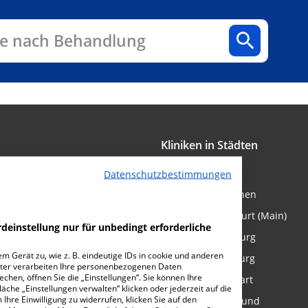
n
Fachbereiche
Arztpraxen
e nach Behandlung
Kliniken in Städten
lösen & Medikamente bestellen
Kliniken in Berlin
Datenschutzbestimmungen
zt Spezialisten finden
Kliniken in München
m richtigen Krankenhaus
Kliniken in Frankfurt (Main)
deinstellung nur für unbedingt erforderliche
n im Krankenhaus
Kliniken in Hamburg
m Gerät zu, wie z. B. eindeutige IDs in cookie und anderen
 das Krankenhaus
Kliniken in Duisburg
ter verarbeiten Ihre personenbezogenen Daten
hen, öffnen Sie die „Einstellungen“. Sie können Ihre
ngen
Kliniken in Stuttgart
äche „Einstellungen verwalten“ klicken oder jederzeit auf die
Ihre Einwilligung zu widerrufen, klicken Sie auf den
 den Krankenhausaufenthalt
Kliniken in Dortmund