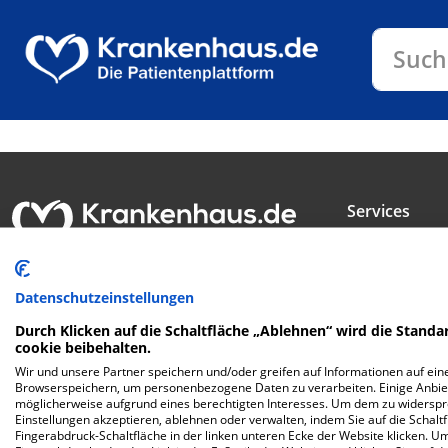
Klinike
Such
Services
E-Rezepte ein
BetterDoc - Jet
Login für Kliniken
Datenschutzeinstellungen
Suche nach de
Durch Klicken auf die Schaltfläche „Ablehnen“ wird die Standar
Wahlleistunge
cookie beibehalten.
Wir und unsere Partner speichern und/oder greifen auf Informationen auf eine
Checkliste für
Browserspeichern, um personenbezogene Daten zu verarbeiten. Einige Anbie
möglicherweise aufgrund eines berechtigten Interesses. Um dem zu widersprec
Komfortleistu
Einstellungen akzeptieren, ablehnen oder verwalten, indem Sie auf die Schaltfl
Fingerabdruck-Schaltfläche in der linken unteren Ecke der Website klicken. Um 
Checkliste für