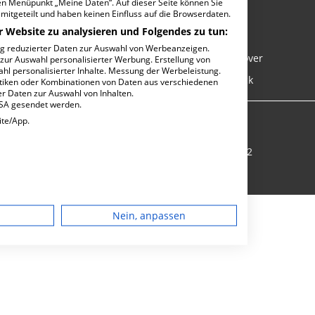
den Menüpunkt „Meine Daten“. Auf dieser Seite können Sie
mitgeteilt und haben keinen Einfluss auf die Browserdaten.
Kliniken in Köln
r Website zu analysieren und Folgendes zu tun:
Kliniken in Kiel
ng reduzierter Daten zur Auswahl von Werbeanzeigen.
Kliniken in Hannover
 zur Auswahl personalisierter Werbung. Erstellung von
ahl personalisierter Inhalte. Messung der Werbeleistung.
Kliniken in Rostock
stiken oder Kombinationen von Daten aus verschiedenen
r Daten zur Auswahl von Inhalten.
USA gesendet werden.
hutz
Karriere
ite/App.
? Ärztlicher Bereitschaftsdienst: 116117 | Notruf: 112
dgerät
Nein, anpassen
igen
rbung