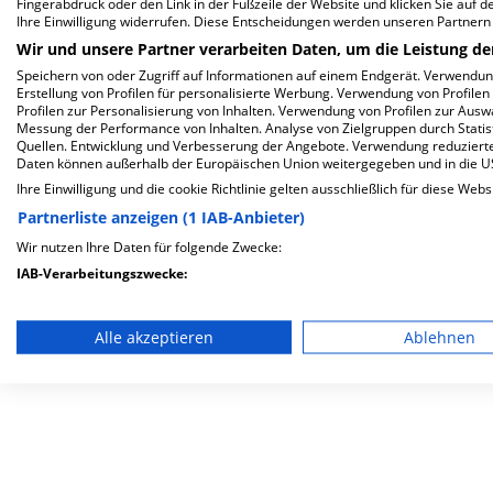
Fingerabdruck oder den Link in der Fußzeile der Website und klicken Sie auf 
Ihre Einwilligung widerrufen. Diese Entscheidungen werden unseren Partnern 
Wir und unsere Partner verarbeiten Daten, um die Leistung de
Speichern von oder Zugriff auf Informationen auf einem Endgerät. Verwendu
Erstellung von Profilen für personalisierte Werbung. Verwendung von Profilen
Profilen zur Personalisierung von Inhalten. Verwendung von Profilen zur Ausw
Messung der Performance von Inhalten. Analyse von Zielgruppen durch Stati
Quellen. Entwicklung und Verbesserung der Angebote. Verwendung reduzierte
Daten können außerhalb der Europäischen Union weitergegeben und in die 
Kontakt
Presse
Impressum
Cookies
AGB
Datensc
Ihre Einwilligung und die cookie Richtlinie gelten ausschließlich für diese Webs
Partnerliste anzeigen (1 IAB-Anbieter)
Sie fühlen sich nicht gut oder haben einen medizinischen Notfall
Wir nutzen Ihre Daten für folgende Zwecke:
IAB-Verarbeitungszwecke:
Speichern von oder Zugriff auf Informationen auf einem En
Alle akzeptieren
Ablehnen
Verwendung reduzierter Daten zur Auswahl von Werbeanze
Erstellung von Profilen für personalisierte Werbung
Verwendung von Profilen zur Auswahl personalisierter We
Erstellung von Profilen zur Personalisierung von Inhalten