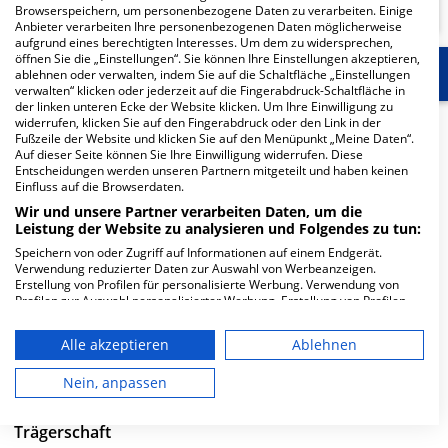
Browserspeichern, um personenbezogene Daten zu verarbeiten. Einige
Anbieter verarbeiten Ihre personenbezogenen Daten möglicherweise
aufgrund eines berechtigten Interesses. Um dem zu widersprechen,
öffnen Sie die „Einstellungen“. Sie können Ihre Einstellungen akzeptieren,
Start
Für die Klinik
Weitere Fachabteilungen
ablehnen oder verwalten, indem Sie auf die Schaltfläche „Einstellungen
verwalten“ klicken oder jederzeit auf die Fingerabdruck-Schaltfläche in
der linken unteren Ecke der Website klicken. Um Ihre Einwilligung zu
widerrufen, klicken Sie auf den Fingerabdruck oder den Link in der
Herzlich Willkommen
Fußzeile der Website und klicken Sie auf den Menüpunkt „Meine Daten“.
Auf dieser Seite können Sie Ihre Einwilligung widerrufen. Diese
Entscheidungen werden unseren Partnern mitgeteilt und haben keinen
Alexianer Krefeld GmbH - Krankenhaus Maria-Hilf in der
Einfluss auf die Browserdaten.
Diessemer Bruch 81 ist ein mittelgroßes Krankenhaus in
Wir und unsere Partner verarbeiten Daten, um die
Leistung der Website zu analysieren und Folgendes zu tun:
Krefeld. Mit einer Kapazität von 575 Betten werden in
den spezialisierten Fachabteilungen pro Jahr etwa
Speichern von oder Zugriff auf Informationen auf einem Endgerät.
Verwendung reduzierter Daten zur Auswahl von Werbeanzeigen.
15.208 medizinische Fälle behandelt und therapiert.
Erstellung von Profilen für personalisierte Werbung. Verwendung von
Profilen zur Auswahl personalisierter Werbung. Erstellung von Profilen
Weiterlesen
zur Personalisierung von Inhalten. Verwendung von Profilen zur Auswahl
personalisierter Inhalte. Messung der Werbeleistung. Messung der
Alle akzeptieren
Ablehnen
Performance von Inhalten. Analyse von Zielgruppen durch Statistiken
Besuchszeiten
oder Kombinationen von Daten aus verschiedenen Quellen. Entwicklung
und Verbesserung der Angebote. Verwendung reduzierter Daten zur
Nein, anpassen
0 bis 23 Uhr
Auswahl von Inhalten.
Daten können außerhalb der Europäischen Union weitergegeben und in
die USA gesendet werden.
Trägerschaft