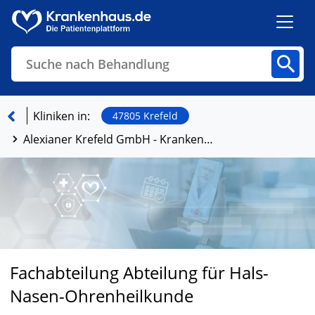
Suche nach Behandlung
Kliniken
Fachbereiche
Arztpraxen
Kliniken in:
47805 Krefeld
Alexianer Krefeld GmbH - Krankenhaus Maria-Hilf
Finden
Fachabteilung Abteilung für Hals-
Nasen-Ohrenheilkunde