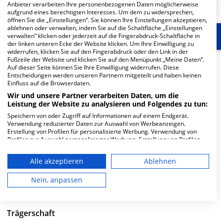
Anbieter verarbeiten Ihre personenbezogenen Daten möglicherweise
aufgrund eines berechtigten Interesses. Um dem zu widersprechen,
öffnen Sie die „Einstellungen“. Sie können Ihre Einstellungen akzeptieren,
ablehnen oder verwalten, indem Sie auf die Schaltfläche „Einstellungen
Start
Für die Klinik
Weitere Fachabteilungen
verwalten“ klicken oder jederzeit auf die Fingerabdruck-Schaltfläche in
der linken unteren Ecke der Website klicken. Um Ihre Einwilligung zu
widerrufen, klicken Sie auf den Fingerabdruck oder den Link in der
Fußzeile der Website und klicken Sie auf den Menüpunkt „Meine Daten“.
Herzlich Willkommen
Auf dieser Seite können Sie Ihre Einwilligung widerrufen. Diese
Entscheidungen werden unseren Partnern mitgeteilt und haben keinen
Einfluss auf die Browserdaten.
AMEOS Klinikum Aschersleben in der Eislebener Straße
Wir und unsere Partner verarbeiten Daten, um die
7a ist ein mittelgroßes Krankenhaus in Aschersleben.
Leistung der Website zu analysieren und Folgendes zu tun:
Mit einer Kapazität von 225 Betten werden in den
Speichern von oder Zugriff auf Informationen auf einem Endgerät.
Verwendung reduzierter Daten zur Auswahl von Werbeanzeigen.
spezialisierten Fachabteilungen pro Jahr etwa 11.519
Erstellung von Profilen für personalisierte Werbung. Verwendung von
medizinische Fälle behandelt und therapiert.
Profilen zur Auswahl personalisierter Werbung. Erstellung von Profilen
zur Personalisierung von Inhalten. Verwendung von Profilen zur Auswahl
Weiterlesen
personalisierter Inhalte. Messung der Werbeleistung. Messung der
Alle akzeptieren
Ablehnen
Performance von Inhalten. Analyse von Zielgruppen durch Statistiken
oder Kombinationen von Daten aus verschiedenen Quellen. Entwicklung
Besuchszeiten
und Verbesserung der Angebote. Verwendung reduzierter Daten zur
Nein, anpassen
Auswahl von Inhalten.
0 bis 23 Uhr
Daten können außerhalb der Europäischen Union weitergegeben und in
die USA gesendet werden.
Trägerschaft
Ihre Einwilligung und die cookie Richtlinie gelten ausschließlich für diese