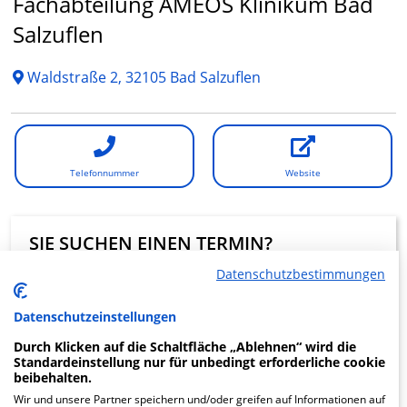
Fachabteilung AMEOS Klinikum Bad
Salzuflen
Waldstraße 2, 32105 Bad Salzuflen
Telefonnummer
Website
SIE SUCHEN EINEN TERMIN?
Datenschutzbestimmungen
Eine digitale Terminanfrage über Krankenhaus.de ist in
dieser Klinik nicht möglich.
Datenschutzeinstellungen
Durch Klicken auf die Schaltfläche „Ablehnen“ wird die
Beratung und Kontakt
Standardeinstellung nur für unbedingt erforderliche cookie
beibehalten.
Wir und unsere Partner speichern und/oder greifen auf Informationen auf