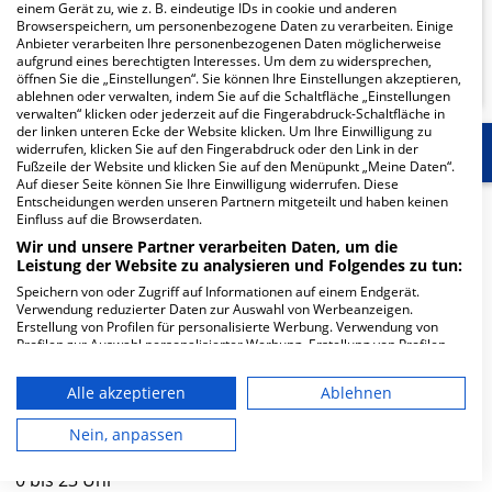
einem Gerät zu, wie z. B. eindeutige IDs in cookie und anderen
Browserspeichern, um personenbezogene Daten zu verarbeiten. Einige
Anbieter verarbeiten Ihre personenbezogenen Daten möglicherweise
KLINIKEN FINDEN
aufgrund eines berechtigten Interesses. Um dem zu widersprechen,
öffnen Sie die „Einstellungen“. Sie können Ihre Einstellungen akzeptieren,
ablehnen oder verwalten, indem Sie auf die Schaltfläche „Einstellungen
verwalten“ klicken oder jederzeit auf die Fingerabdruck-Schaltfläche in
der linken unteren Ecke der Website klicken. Um Ihre Einwilligung zu
widerrufen, klicken Sie auf den Fingerabdruck oder den Link in der
Start
Weitere Fachabteilungen
Mehr Informa
Fußzeile der Website und klicken Sie auf den Menüpunkt „Meine Daten“.
Auf dieser Seite können Sie Ihre Einwilligung widerrufen. Diese
Entscheidungen werden unseren Partnern mitgeteilt und haben keinen
Herzlich Willkommen
Einfluss auf die Browserdaten.
Wir und unsere Partner verarbeiten Daten, um die
Leistung der Website zu analysieren und Folgendes zu tun:
AMEOS Klinikum Bad Salzuflen in der Waldstrasse 2 ist
Speichern von oder Zugriff auf Informationen auf einem Endgerät.
ein kleines Krankenhaus in Bad Salzuflen. Mit einer
Verwendung reduzierter Daten zur Auswahl von Werbeanzeigen.
Kapazität von 121 Betten werden in den spezialisierten
Erstellung von Profilen für personalisierte Werbung. Verwendung von
Profilen zur Auswahl personalisierter Werbung. Erstellung von Profilen
Fachabteilungen pro Jahr etwa 1.556…
zur Personalisierung von Inhalten. Verwendung von Profilen zur Auswahl
personalisierter Inhalte. Messung der Werbeleistung. Messung der
Weiterlesen
Alle akzeptieren
Ablehnen
Performance von Inhalten. Analyse von Zielgruppen durch Statistiken
oder Kombinationen von Daten aus verschiedenen Quellen. Entwicklung
Besuchszeiten
und Verbesserung der Angebote. Verwendung reduzierter Daten zur
Nein, anpassen
Auswahl von Inhalten.
Daten können außerhalb der Europäischen Union weitergegeben und in
0 bis 23 Uhr
die USA gesendet werden.