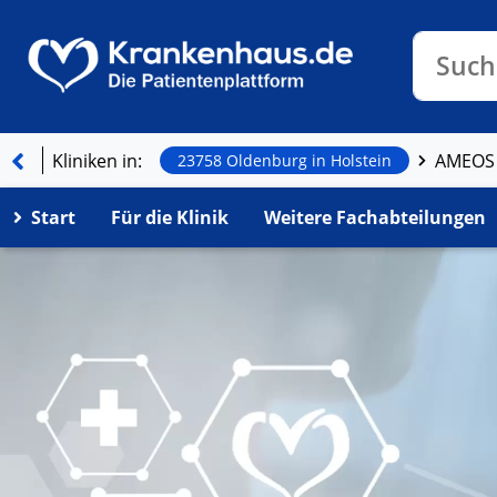
Klinike
Such
Kliniken in:
AMEOS 
23758 Oldenburg in Holstein
Start
Für die Klinik
Weitere Fachabteilungen