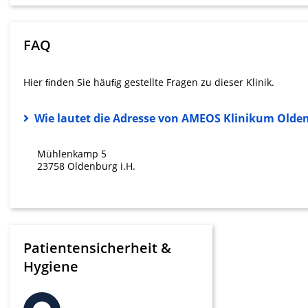
Messung der Werbeleistung
Messung der Performance von Inhalten
FAQ
Analyse von Zielgruppen durch Statistiken oder Kombinati
verschiedenen Quellen
Hier ﬁnden Sie häuﬁg gestellte Fragen zu dieser Klinik.
Entwicklung und Verbesserung der Angebote
Wie lautet die Adresse von AMEOS Klinikum Olde
Verwendung reduzierter Daten zur Auswahl von Inhalten
Mühlenkamp 5
IAB-Besonderheiten:
23758 Oldenburg i.H.
Verwendung genauer Standortdaten
Geräte anhand von aktiv angeforderten Informationen ident
Nicht-IAB-Verarbeitungszwecke:
Patientensicherheit &
Notwendig
Hygiene
Performance
Funktional