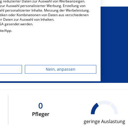
ng reduzierter Daten zur Auswahl von Werbeanzeigen.
 zur Auswahl personalisierter Werbung. Erstellung von
ahl personalisierter Inhalte. Messung der Werbeleistung.
stiken oder Kombinationen von Daten aus verschiedenen
r Daten zur Auswahl von Inhalten.
USA gesendet werden.
ite/App.
sichtigung von
sonderem
dgerät
hrungsbedarf
Nein, anpassen
igen
rbung
0
Pfleger
lte
geringe Auslastung