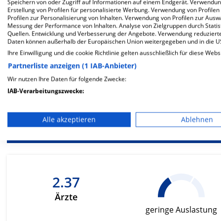
Speichern von oder Zugriff auf Informationen auf einem Endgerät. Verwendu
Erstellung von Profilen für personalisierte Werbung. Verwendung von Profilen
Profilen zur Personalisierung von Inhalten. Verwendung von Profilen zur Ausw
Messung der Performance von Inhalten. Analyse von Zielgruppen durch Stati
Besondere Merkmale
Quellen. Entwicklung und Verbesserung der Angebote. Verwendung reduzierte
Daten können außerhalb der Europäischen Union weitergegeben und in die 
Ihre Einwilligung und die cookie Richtlinie gelten ausschließlich für diese Webs
Partnerliste anzeigen (1 IAB-Anbieter)
Wir nutzen Ihre Daten für folgende Zwecke:
Berück
IAB-Verarbeitungszwecke:
be
Speichern von oder Zugriff auf Informationen auf einem En
Ernä
Alle akzeptieren
Ablehnen
Verwendung reduzierter Daten zur Auswahl von Werbeanze
Erstellung von Profilen für personalisierte Werbung
Verwendung von Profilen zur Auswahl personalisierter We
2.37
Erstellung von Profilen zur Personalisierung von Inhalten
Ärzte
Verwendung von Profilen zur Auswahl personalisierter Inha
geringe Auslastung