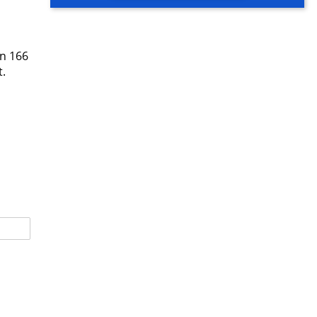
on 166
t.