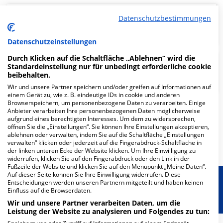
Orthopädie, Unfall- und
Datenschutzbestimmungen
Wirbelsäulenchirurgie
Datenschutzeinstellungen
Durch Klicken auf die Schaltfläche „Ablehnen“ wird die
Standardeinstellung nur für unbedingt erforderliche cookie
Neurologie
beibehalten.
Wir und unsere Partner speichern und/oder greifen auf Informationen auf
einem Gerät zu, wie z. B. eindeutige IDs in cookie und anderen
Browserspeichern, um personenbezogene Daten zu verarbeiten. Einige
Anbieter verarbeiten Ihre personenbezogenen Daten möglicherweise
Weitere
Fachabteilungen
10
aufgrund eines berechtigten Interesses. Um dem zu widersprechen,
öffnen Sie die „Einstellungen“. Sie können Ihre Einstellungen akzeptieren,
ablehnen oder verwalten, indem Sie auf die Schaltfläche „Einstellungen
Mehr Informationen
verwalten“ klicken oder jederzeit auf die Fingerabdruck-Schaltfläche in
der linken unteren Ecke der Website klicken. Um Ihre Einwilligung zu
widerrufen, klicken Sie auf den Fingerabdruck oder den Link in der
Fußzeile der Website und klicken Sie auf den Menüpunkt „Meine Daten“.
Auf dieser Seite können Sie Ihre Einwilligung widerrufen. Diese
Entscheidungen werden unseren Partnern mitgeteilt und haben keinen
Besondere Merkmale
Einfluss auf die Browserdaten.
Wir und unsere Partner verarbeiten Daten, um die
Leistung der Website zu analysieren und Folgendes zu tun: