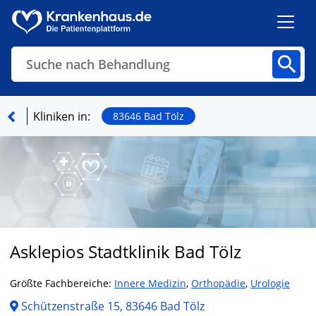
Suche nach Behandlung
Kliniken
Fachbereiche
Arztpraxen
Kliniken in:
83646 Bad Tölz
Finden
Asklepios Stadtklinik Bad Tölz
Größte Fachbereiche:
Innere Medizin
,
Orthopädie
,
Urologie
Schützenstraße 15, 83646 Bad Tölz