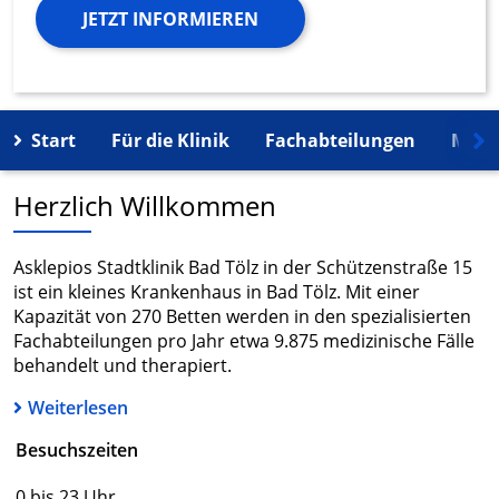
JETZT INFORMIEREN
Start
Für die Klinik
Fachabteilungen
Mehr
Herzlich Willkommen
Asklepios Stadtklinik Bad Tölz in der Schützenstraße 15
ist ein kleines Krankenhaus in Bad Tölz. Mit einer
Kapazität von 270 Betten werden in den spezialisierten
Fachabteilungen pro Jahr etwa 9.875 medizinische Fälle
behandelt und therapiert.
Weiterlesen
Besuchszeiten
0 bis 23 Uhr