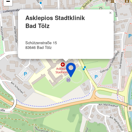
−
Funktional
×
Asklepios Stadtklinik
Werbung
Bad Tölz
Schützenstraße 15
83646 Bad Tölz