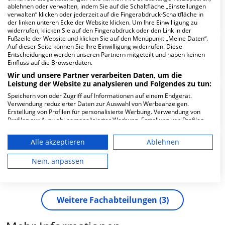
ablehnen oder verwalten, indem Sie auf die Schaltfläche „Einstellungen
Urologie
verwalten“ klicken oder jederzeit auf die Fingerabdruck-Schaltfläche in
der linken unteren Ecke der Website klicken. Um Ihre Einwilligung zu
widerrufen, klicken Sie auf den Fingerabdruck oder den Link in der
Fußzeile der Website und klicken Sie auf den Menüpunkt „Meine Daten“.
Auf dieser Seite können Sie Ihre Einwilligung widerrufen. Diese
Entscheidungen werden unseren Partnern mitgeteilt und haben keinen
Orthopädie
Einfluss auf die Browserdaten.
Wir und unsere Partner verarbeiten Daten, um die
Leistung der Website zu analysieren und Folgendes zu tun:
Speichern von oder Zugriff auf Informationen auf einem Endgerät.
Neurologie, Neurologische
Verwendung reduzierter Daten zur Auswahl von Werbeanzeigen.
Frührehabilitation
Erstellung von Profilen für personalisierte Werbung. Verwendung von
Profilen zur Auswahl personalisierter Werbung. Erstellung von Profilen
zur Personalisierung von Inhalten. Verwendung von Profilen zur Auswahl
personalisierter Inhalte. Messung der Werbeleistung. Messung der
Alle akzeptieren
Ablehnen
Performance von Inhalten. Analyse von Zielgruppen durch Statistiken
Innere Medizin
oder Kombinationen von Daten aus verschiedenen Quellen. Entwicklung
und Verbesserung der Angebote. Verwendung reduzierter Daten zur
Nein, anpassen
Auswahl von Inhalten.
Daten können außerhalb der Europäischen Union weitergegeben und in
die USA gesendet werden.
Ihre Einwilligung und die cookie Richtlinie gelten ausschließlich für diese
Weitere
Fachabteilungen
3
Website/App.
Partnerliste anzeigen (1 IAB-Anbieter)