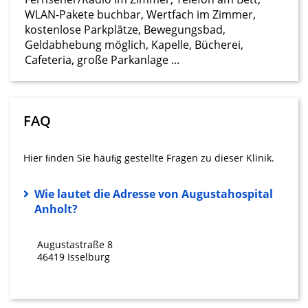
Speichern von oder Zugriff auf
WLAN-Pakete buchbar, Wertfach im Zimmer,
Informationen auf einem Endgerät
kostenlose Parkplätze, Bewegungsbad,
Geldabhebung möglich, Kapelle, Bücherei,
Verwendung reduzierter Daten zur Auswahl
Cafeteria, große Parkanlage ...
von Werbeanzeigen
Erstellung von Profilen für personalisierte
Werbung
FAQ
Verwendung von Profilen zur Auswahl
personalisierter Werbung
Hier ﬁnden Sie häuﬁg gestellte Fragen zu dieser Klinik.
Erstellung von Profilen zur Personalisierung
von Inhalten
Wie lautet die Adresse von Augustahospital
Anholt?
Verwendung von Profilen zur Auswahl
personalisierter Inhalte
Augustastraße 8
Messung der Werbeleistung
46419 Isselburg
Messung der Performance von Inhalten
Analyse von Zielgruppen durch Statistiken