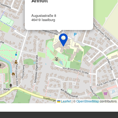
Anholt
Werbung
Augustastraße 8
46419 Isselburg
Leaflet
|
©
OpenStreetMap
contributors