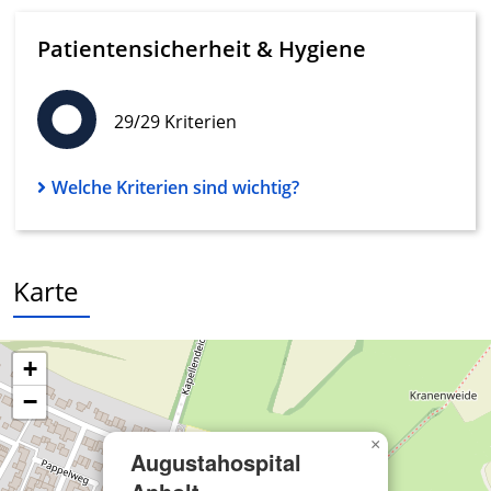
oder Kombinationen von Daten aus
verschiedenen Quellen
Patientensicherheit & Hygiene
Entwicklung und Verbesserung der
Angebote
29/29 Kriterien
Verwendung reduzierter Daten zur Auswahl
von Inhalten
Welche Kriterien sind wichtig?
IAB-Besonderheiten:
Verwendung genauer Standortdaten
Geräte anhand von aktiv angeforderten
Karte
Informationen identifizieren
Nicht-IAB-Verarbeitungszwecke:
Notwendig
+
−
Performance
×
Funktional
Augustahospital