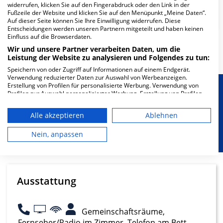
widerrufen, klicken Sie auf den Fingerabdruck oder den Link in der
Neurologie
Fußzeile der Website und klicken Sie auf den Menüpunkt „Meine Daten“.
Auf dieser Seite können Sie Ihre Einwilligung widerrufen. Diese
Entscheidungen werden unseren Partnern mitgeteilt und haben keinen
Einfluss auf die Browserdaten.
Mehr Informationen
Wir und unsere Partner verarbeiten Daten, um die
Leistung der Website zu analysieren und Folgendes zu tun:
Speichern von oder Zugriff auf Informationen auf einem Endgerät.
Verwendung reduzierter Daten zur Auswahl von Werbeanzeigen.
Erstellung von Profilen für personalisierte Werbung. Verwendung von
Besondere Merkmale
Profilen zur Auswahl personalisierter Werbung. Erstellung von Profilen
zur Personalisierung von Inhalten. Verwendung von Profilen zur Auswahl
personalisierter Inhalte. Messung der Werbeleistung. Messung der
Alle akzeptieren
Ablehnen
Performance von Inhalten. Analyse von Zielgruppen durch Statistiken
Berücksichtigung von besonderem
oder Kombinationen von Daten aus verschiedenen Quellen. Entwicklung
Ernährungsbedarf
und Verbesserung der Angebote. Verwendung reduzierter Daten zur
Nein, anpassen
Auswahl von Inhalten.
Daten können außerhalb der Europäischen Union weitergegeben und in
die USA gesendet werden.
Ihre Einwilligung und die cookie Richtlinie gelten ausschließlich für diese
Website/App.
Ausstattung
Partnerliste anzeigen (1 IAB-Anbieter)
Wir nutzen Ihre Daten für folgende Zwecke:
Gemeinschaftsräume,
IAB-Verarbeitungszwecke:
Fernseher/Radio im Zimmer, Telefon am Bett,