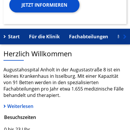
JETZT INFORMIEREN
Start
Für die Klinik
Fachabteilungen
Mehr
Herzlich Willkommen
Augustahospital Anholt in der Augustastraße 8 ist ein
kleines Krankenhaus in Isselburg. Mit einer Kapazität
von 91 Betten werden in den spezialisierten
Fachabteilungen pro Jahr etwa 1.655 medizinische Fälle
behandelt und therapiert.
Weiterlesen
Besuchszeiten
0 bis 23 Uhr