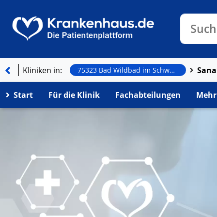
Klinike
Such
Kliniken in:
75323 Bad Wildbad im Schwarzwald
Start
Für die Klinik
Fachabteilungen
Mehr