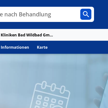
n
Fachbereiche
Arztpraxen
e nach Behandlung
Sana Kliniken Bad Wildbad GmbH / Bad Wildbad
 Informationen
Karte