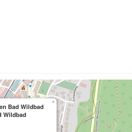
×
ken Bad Wildbad
d Wildbad