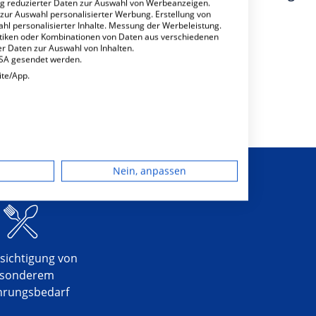
ng reduzierter Daten zur Auswahl von Werbeanzeigen.
ie/Schwerpunkt
 zur Auswahl personalisierter Werbung. Erstellung von
llchirurgie
ahl personalisierter Inhalte. Messung der Werbeleistung.
stiken oder Kombinationen von Daten aus verschiedenen
r Daten zur Auswahl von Inhalten.
USA gesendet werden.
ite/App.
dgerät
Nein, anpassen
igen
rbung
sichtigung von
sonderem
hrungsbedarf
lte