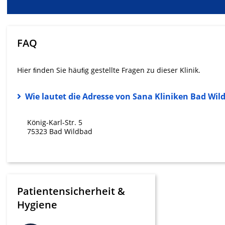
Messung der Werbeleistung
Messung der Performance von Inhalten
FAQ
Analyse von Zielgruppen durch Statistiken oder Kombinati
verschiedenen Quellen
Hier ﬁnden Sie häuﬁg gestellte Fragen zu dieser Klinik.
Entwicklung und Verbesserung der Angebote
Wie lautet die Adresse von Sana Kliniken Bad Wi
Verwendung reduzierter Daten zur Auswahl von Inhalten
IAB-Besonderheiten:
König-Karl-Str. 5
Verwendung genauer Standortdaten
75323 Bad Wildbad
Geräte anhand von aktiv angeforderten Informationen ident
Nicht-IAB-Verarbeitungszwecke:
Notwendig
Patientensicherheit &
Hygiene
Performance
Funktional