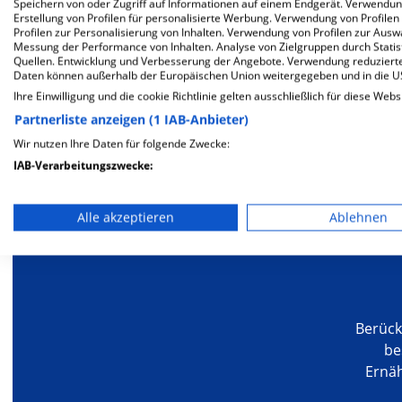
Speichern von oder Zugriff auf Informationen auf einem Endgerät. Verwendu
Chirurg
Erstellung von Profilen für personalisierte Werbung. Verwendung von Profilen
Unfa
Profilen zur Personalisierung von Inhalten. Verwendung von Profilen zur Ausw
Messung der Performance von Inhalten. Analyse von Zielgruppen durch Stati
Quellen. Entwicklung und Verbesserung der Angebote. Verwendung reduzierte
Daten können außerhalb der Europäischen Union weitergegeben und in die 
Ihre Einwilligung und die cookie Richtlinie gelten ausschließlich für diese Webs
Partnerliste anzeigen (1 IAB-Anbieter)
Mehr Informationen
Wir nutzen Ihre Daten für folgende Zwecke:
IAB-Verarbeitungszwecke:
Speichern von oder Zugriff auf Informationen auf einem En
Alle akzeptieren
Ablehnen
Besondere Merkmale
Verwendung reduzierter Daten zur Auswahl von Werbeanze
Erstellung von Profilen für personalisierte Werbung
Verwendung von Profilen zur Auswahl personalisierter We
Berück
Erstellung von Profilen zur Personalisierung von Inhalten
be
Ernä
Verwendung von Profilen zur Auswahl personalisierter Inha