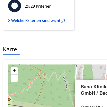
29/29 Kriterien
Werbung
Welche Kriterien sind wichtig?
Karte
+
−
Sana Klini
GmbH / Ba
König-Karl-Str. 5