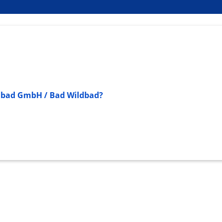
onen von Daten aus
ldbad GmbH / Bad Wildbad?
ifizieren