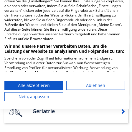
öffnen Sie die „Einstellungen“. Sie können Ihre Einstellungen akzeptieren,
ablehnen oder verwalten, indem Sie auf die Schaltfläche „Einstellungen
verwalten“ klicken oder jederzeit auf die Fingerabdruck-Schaltfläche in
der linken unteren Ecke der Website klicken. Um Ihre Einwilligung zu
widerrufen, klicken Sie auf den Fingerabdruck oder den Link in der
Fußzeile der Website und klicken Sie auf den Menüpunkt „Meine Daten“.
Schmerzzentrum
Auf dieser Seite können Sie Ihre Einwilligung widerrufen. Diese
Entscheidungen werden unseren Partnern mitgeteilt und haben keinen
Einfluss auf die Browserdaten.
Wir und unsere Partner verarbeiten Daten, um die
Leistung der Website zu analysieren und Folgendes zu tun:
Orthopädie
Speichern von oder Zugriff auf Informationen auf einem Endgerät.
Verwendung reduzierter Daten zur Auswahl von Werbeanzeigen.
Erstellung von Profilen für personalisierte Werbung. Verwendung von
Profilen zur Auswahl personalisierter Werbung. Erstellung von Profilen
zur Personalisierung von Inhalten. Verwendung von Profilen zur Auswahl
personalisierter Inhalte. Messung der Werbeleistung. Messung der
Neurologie
Alle akzeptieren
Ablehnen
Performance von Inhalten. Analyse von Zielgruppen durch Statistiken
oder Kombinationen von Daten aus verschiedenen Quellen. Entwicklung
und Verbesserung der Angebote. Verwendung reduzierter Daten zur
Nein, anpassen
Auswahl von Inhalten.
Daten können außerhalb der Europäischen Union weitergegeben und in
die USA gesendet werden.
Geriatrie
Ihre Einwilligung und die cookie Richtlinie gelten ausschließlich für diese
Website/App.
Partnerliste anzeigen (1 IAB-Anbieter)