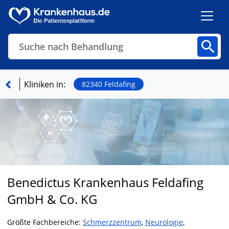
Suche nach Behandlung
Kliniken
Fachbereiche
Arztpraxen
Kliniken in:
82340 Feldafing
Finden
Benedictus Krankenhaus Feldafing
GmbH & Co. KG
Größte Fachbereiche:
Schmerzzentrum
,
Neurologie
,