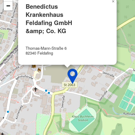
×
Benedictus
−
Funktional
Krankenhaus
Werbung
Feldafing GmbH
&amp; Co. KG
Thomas-Mann-Straße 6
82340 Feldafing