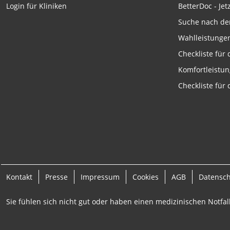
BetterDoc - Jet
Login für Kliniken
Messung der Werbeleistung
Suche nach de
Messung der Performance von Inhalten
Wahlleistunge
Checkliste für
Analyse von Zielgruppen durch Statistiken oder Kombinati
verschiedenen Quellen
Komfortleistu
Entwicklung und Verbesserung der Angebote
Checkliste für
Verwendung reduzierter Daten zur Auswahl von Inhalten
IAB-Besonderheiten:
Verwendung genauer Standortdaten
Geräte anhand von aktiv angeforderten Informationen ident
Nicht-IAB-Verarbeitungszwecke:
Kontakt
Presse
Impressum
Cookies
AGB
Datensc
Notwendig
Sie fühlen sich nicht gut oder haben einen medizinischen Notfall
Performance