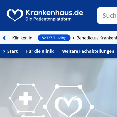
Klinike
Such
Kliniken in:
82327 Tutzing
Start
Für die Klinik
Weitere Fachabteilungen