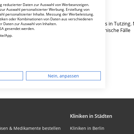
ng reduzierter Daten zur Auswahl von Werbeanzeigen.
 zur Auswahl personalisierter Werbung. Erstellung von
ahl personalisierter Inhalte. Messung der Werbeleistung.
stiken oder Kombinationen von Daten aus verschiedenen
 Bahnhofstraße 5 ist ein kleines Krankenhaus in Tutzing. 
r Daten zur Auswahl von Inhalten.
USA gesendet werden.
ten Fachabteilungen pro Jahr etwa 6.408 medizinische Fälle
ite/App.
Besondere Merkmale
dgerät
Nein, anpassen
igen
rbung
Kliniken in Städten
lösen & Medikamente bestellen
Kliniken in Berlin
lte