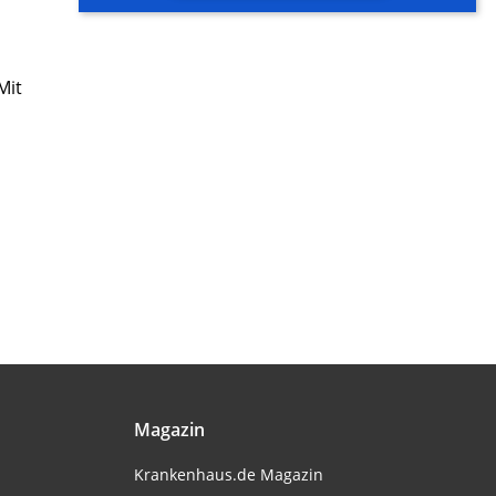
Mit
Magazin
Krankenhaus.de Magazin