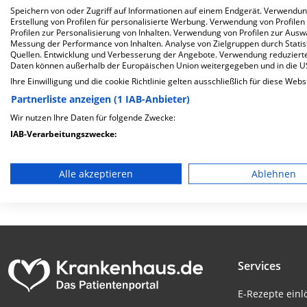
Speichern von oder Zugriff auf Informationen auf einem Endgerät. Verwendu
Herzlich Willkommen
Erstellung von Profilen für personalisierte Werbung. Verwendung von Profilen
Profilen zur Personalisierung von Inhalten. Verwendung von Profilen zur Ausw
Messung der Performance von Inhalten. Analyse von Zielgruppen durch Stati
Benedictus Krankenhaus Tutzing GmbH &amp; Co. KG in der
Quellen. Entwicklung und Verbesserung der Angebote. Verwendung reduzierte
Daten können außerhalb der Europäischen Union weitergegeben und in die 
einer Kapazität von 160 Betten werden in den spezialisier
Ihre Einwilligung und die cookie Richtlinie gelten ausschließlich für diese Webs
behandelt und therapiert.
Partnerliste anzeigen (1 IAB-Anbieter)
Weiterlesen
Wir nutzen Ihre Daten für folgende Zwecke:
IAB-Verarbeitungszwecke:
Besuchszeiten
Trägerschaft
Speichern von oder Zugriff auf Informationen auf einem En
0 bis 23 Uhr
privat
Alle akzeptieren
Ablehnen
Verwendung reduzierter Daten zur Auswahl von Werbeanze
Erstellung von Profilen für personalisierte Werbung
Verwendung von Profilen zur Auswahl personalisierter We
Services
Erstellung von Profilen zur Personalisierung von Inhalten
E-Rezepte ein
Verwendung von Profilen zur Auswahl personalisierter Inha