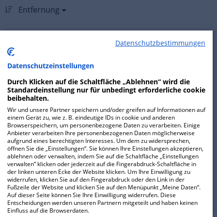
Entfernung
12.13
Datenschutzbestimmungen
HELIOS Klinikum Emil von Behring GmbH
Datenschutzeinstellungen
Klinik für
Durch Klicken auf die Schaltfläche „Ablehnen“ wird die
Standardeinstellung nur für unbedingt erforderliche cookie
Kinderorthopädie und
beibehalten.
Kindertraumatologie
Wir und unsere Partner speichern und/oder greifen auf Informationen auf
einem Gerät zu, wie z. B. eindeutige IDs in cookie und anderen
Browserspeichern, um personenbezogene Daten zu verarbeiten. Einige
Walterhöferstraße 11
Anbieter verarbeiten Ihre personenbezogenen Daten möglicherweise
14165 Berlin
aufgrund eines berechtigten Interesses. Um dem zu widersprechen,
öffnen Sie die „Einstellungen“. Sie können Ihre Einstellungen akzeptieren,
ablehnen oder verwalten, indem Sie auf die Schaltfläche „Einstellungen
verwalten“ klicken oder jederzeit auf die Fingerabdruck-Schaltfläche in
der linken unteren Ecke der Website klicken. Um Ihre Einwilligung zu
ZUR
widerrufen, klicken Sie auf den Fingerabdruck oder den Link in der
ABTEILUNGSSEITE
Fußzeile der Website und klicken Sie auf den Menüpunkt „Meine Daten“.
Auf dieser Seite können Sie Ihre Einwilligung widerrufen. Diese
Entscheidungen werden unseren Partnern mitgeteilt und haben keinen
Einfluss auf die Browserdaten.