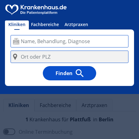
Kliniken
Fachbereiche
Arztpraxen
Finden
Kliniken
Fachbereiche
Arztpraxen
1
Krankenhaus
für
Plattfuß
in
Berlin
Online Terminbuchung