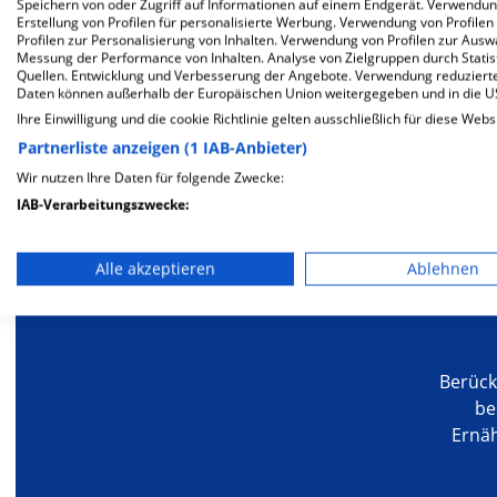
Speichern von oder Zugriff auf Informationen auf einem Endgerät. Verwendu
Erstellung von Profilen für personalisierte Werbung. Verwendung von Profilen
Profilen zur Personalisierung von Inhalten. Verwendung von Profilen zur Ausw
Messung der Performance von Inhalten. Analyse von Zielgruppen durch Stati
Quellen. Entwicklung und Verbesserung der Angebote. Verwendung reduzierte
Daten können außerhalb der Europäischen Union weitergegeben und in die 
Ihre Einwilligung und die cookie Richtlinie gelten ausschließlich für diese Webs
Partnerliste anzeigen (1 IAB-Anbieter)
Mehr Informationen
Wir nutzen Ihre Daten für folgende Zwecke:
IAB-Verarbeitungszwecke:
Speichern von oder Zugriff auf Informationen auf einem En
Besondere Merkmale
Alle akzeptieren
Ablehnen
Verwendung reduzierter Daten zur Auswahl von Werbeanze
Erstellung von Profilen für personalisierte Werbung
Verwendung von Profilen zur Auswahl personalisierter We
Berück
be
Erstellung von Profilen zur Personalisierung von Inhalten
Ernä
Verwendung von Profilen zur Auswahl personalisierter Inha