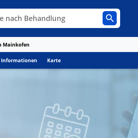
n
Fachbereiche
Arztpraxen
e nach Behandlung
m Mainkofen
 Informationen
Karte