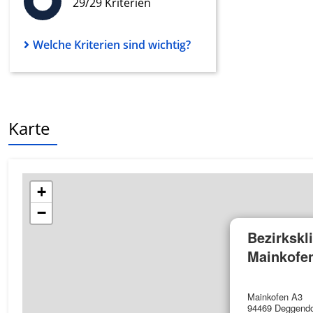
29/29 Kriterien
Werbung
Welche Kriterien sind wichtig?
Karte
+
−
Bezirkskl
Mainkofe
Mainkofen A3
94469 Deggendo