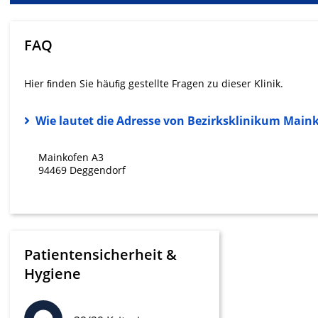
Messung der Werbeleistung
Messung der Performance von Inhalten
FAQ
Analyse von Zielgruppen durch Statistiken oder Kombinati
verschiedenen Quellen
Hier ﬁnden Sie häuﬁg gestellte Fragen zu dieser Klinik.
Entwicklung und Verbesserung der Angebote
Wie lautet die Adresse von Bezirksklinikum Main
Verwendung reduzierter Daten zur Auswahl von Inhalten
Mainkofen A3
IAB-Besonderheiten:
94469 Deggendorf
Verwendung genauer Standortdaten
Geräte anhand von aktiv angeforderten Informationen ident
Nicht-IAB-Verarbeitungszwecke:
Patientensicherheit &
Notwendig
Hygiene
Performance
Funktional