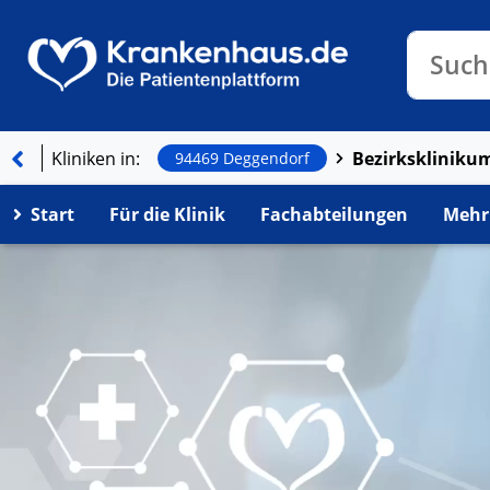
Klinike
Such
Kliniken in:
Bezirkskliniku
94469 Deggendorf
Start
Für die Klinik
Fachabteilungen
Mehr