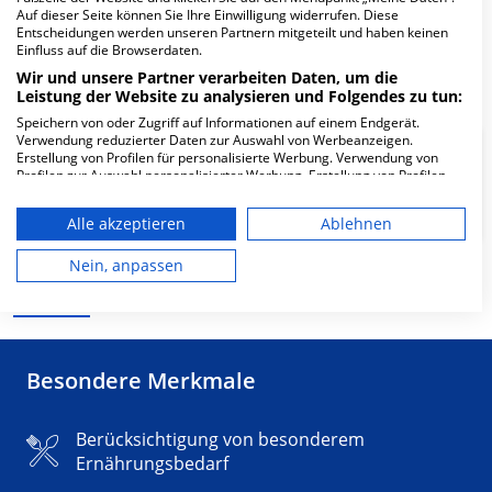
Fachabteilung suchen:
Auf dieser Seite können Sie Ihre Einwilligung widerrufen. Diese
Entscheidungen werden unseren Partnern mitgeteilt und haben keinen
Einfluss auf die Browserdaten.
Wir und unsere Partner verarbeiten Daten, um die
Leistung der Website zu analysieren und Folgendes zu tun:
Speichern von oder Zugriff auf Informationen auf einem Endgerät.
Verwendung reduzierter Daten zur Auswahl von Werbeanzeigen.
Allgemeine
Erstellung von Profilen für personalisierte Werbung. Verwendung von
Profilen zur Auswahl personalisierter Werbung. Erstellung von Profilen
Psychiatrie/Tagesklinik (für
zur Personalisierung von Inhalten. Verwendung von Profilen zur Auswahl
teilstationäre Pflegesätze)
personalisierter Inhalte. Messung der Werbeleistung. Messung der
Alle akzeptieren
Ablehnen
Performance von Inhalten. Analyse von Zielgruppen durch Statistiken
oder Kombinationen von Daten aus verschiedenen Quellen. Entwicklung
und Verbesserung der Angebote. Verwendung reduzierter Daten zur
Nein, anpassen
Auswahl von Inhalten.
Mehr Informationen
Daten können außerhalb der Europäischen Union weitergegeben und in
die USA gesendet werden.
Ihre Einwilligung und die cookie Richtlinie gelten ausschließlich für diese
Website/App.
Besondere Merkmale
Partnerliste anzeigen (1 IAB-Anbieter)
Wir nutzen Ihre Daten für folgende Zwecke:
Berücksichtigung von besonderem
IAB-Verarbeitungszwecke:
Ernährungsbedarf
Speichern von oder Zugriff auf