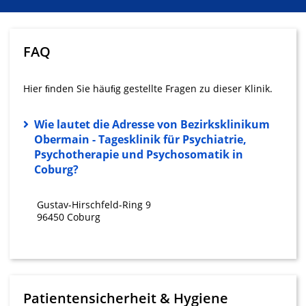
Informationen auf einem Endgerät
Verwendung reduzierter Daten zur Auswahl
von Werbeanzeigen
FAQ
Erstellung von Profilen für personalisierte
Werbung
Hier ﬁnden Sie häuﬁg gestellte Fragen zu dieser Klinik.
Verwendung von Profilen zur Auswahl
personalisierter Werbung
Wie lautet die Adresse von Bezirksklinikum
Obermain - Tagesklinik für Psychiatrie,
Erstellung von Profilen zur Personalisierung
Psychotherapie und Psychosomatik in
von Inhalten
Coburg?
Verwendung von Profilen zur Auswahl
personalisierter Inhalte
Gustav-Hirschfeld-Ring 9
96450 Coburg
Messung der Werbeleistung
Messung der Performance von Inhalten
Analyse von Zielgruppen durch Statistiken
oder Kombinationen von Daten aus
Patientensicherheit & Hygiene