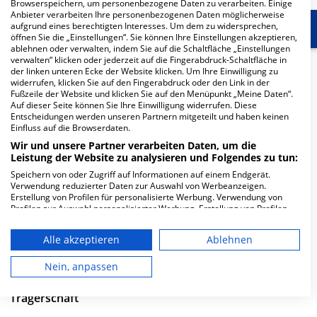
Browserspeichern, um personenbezogene Daten zu verarbeiten. Einige
Anbieter verarbeiten Ihre personenbezogenen Daten möglicherweise
aufgrund eines berechtigten Interesses. Um dem zu widersprechen,
Start
Für die Klinik
Weitere Fachabteilungen
öffnen Sie die „Einstellungen“. Sie können Ihre Einstellungen akzeptieren,
ablehnen oder verwalten, indem Sie auf die Schaltfläche „Einstellungen
verwalten“ klicken oder jederzeit auf die Fingerabdruck-Schaltfläche in
Herzlich Willkommen
der linken unteren Ecke der Website klicken. Um Ihre Einwilligung zu
widerrufen, klicken Sie auf den Fingerabdruck oder den Link in der
Fußzeile der Website und klicken Sie auf den Menüpunkt „Meine Daten“.
Auf dieser Seite können Sie Ihre Einwilligung widerrufen. Diese
Euregio-Klinik Albert-Schweitzer-Straße GmbH in der
Entscheidungen werden unseren Partnern mitgeteilt und haben keinen
Albert-Schweitzer-Str. 10 ist ein mittelgroßes
Einfluss auf die Browserdaten.
Krankenhaus in Nordhorn. Mit einer Kapazität von 387
Wir und unsere Partner verarbeiten Daten, um die
Betten werden in den spezialisierten Fachabteilungen
Leistung der Website zu analysieren und Folgendes zu tun:
pro Jahr etwa 16.854 medizinische Fälle behandelt und
Speichern von oder Zugriff auf Informationen auf einem Endgerät.
Verwendung reduzierter Daten zur Auswahl von Werbeanzeigen.
therapiert.
Erstellung von Profilen für personalisierte Werbung. Verwendung von
Profilen zur Auswahl personalisierter Werbung. Erstellung von Profilen
Weiterlesen
zur Personalisierung von Inhalten. Verwendung von Profilen zur Auswahl
personalisierter Inhalte. Messung der Werbeleistung. Messung der
Alle akzeptieren
Ablehnen
Besuchszeiten
Performance von Inhalten. Analyse von Zielgruppen durch Statistiken
oder Kombinationen von Daten aus verschiedenen Quellen. Entwicklung
und Verbesserung der Angebote. Verwendung reduzierter Daten zur
Nein, anpassen
0 bis 23 Uhr
Auswahl von Inhalten.
Daten können außerhalb der Europäischen Union weitergegeben und in
Trägerschaft
die USA gesendet werden.
Ihre Einwilligung und die cookie Richtlinie gelten ausschließlich für diese