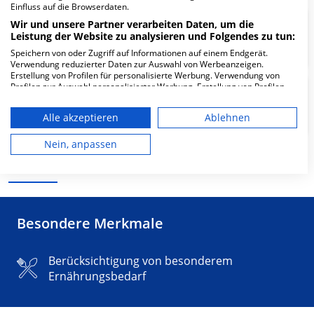
Einfluss auf die Browserdaten.
Wir und unsere Partner verarbeiten Daten, um die
Fachklinik Katzenelnbogen
Leistung der Website zu analysieren und Folgendes zu tun:
Psychiatrische Tagesklinik
Speichern von oder Zugriff auf Informationen auf einem Endgerät.
Verwendung reduzierter Daten zur Auswahl von Werbeanzeigen.
Erstellung von Profilen für personalisierte Werbung. Verwendung von
Profilen zur Auswahl personalisierter Werbung. Erstellung von Profilen
Fachklinik Katzenelnbogen
zur Personalisierung von Inhalten. Verwendung von Profilen zur Auswahl
personalisierter Inhalte. Messung der Werbeleistung. Messung der
Psychiatrie und Psychotherapie
Alle akzeptieren
Ablehnen
Performance von Inhalten. Analyse von Zielgruppen durch Statistiken
oder Kombinationen von Daten aus verschiedenen Quellen. Entwicklung
und Verbesserung der Angebote. Verwendung reduzierter Daten zur
Nein, anpassen
Auswahl von Inhalten.
Mehr Informationen
Daten können außerhalb der Europäischen Union weitergegeben und in
die USA gesendet werden.
Ihre Einwilligung und die cookie Richtlinie gelten ausschließlich für diese
Website/App.
Besondere Merkmale
Partnerliste anzeigen (1 IAB-Anbieter)
Wir nutzen Ihre Daten für folgende Zwecke:
IAB-Verarbeitungszwecke:
Berücksichtigung von besonderem
Ernährungsbedarf
Speichern von oder Zugriff auf
Informationen auf einem Endgerät