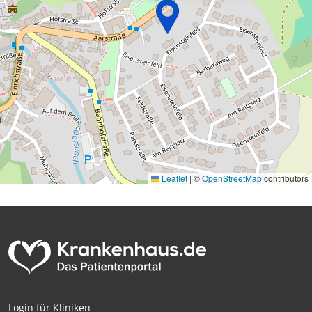
Leaflet
|
©
OpenStreetMap
contributors
Login für Kliniken