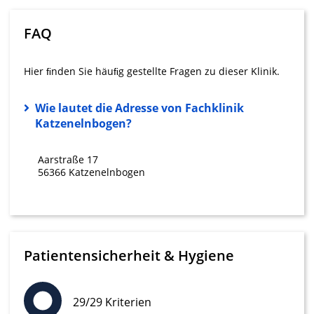
Verwendung reduzierter Daten zur Auswahl
von Werbeanzeigen
FAQ
Erstellung von Profilen für personalisierte
Werbung
Hier ﬁnden Sie häuﬁg gestellte Fragen zu dieser Klinik.
Verwendung von Profilen zur Auswahl
personalisierter Werbung
Wie lautet die Adresse von Fachklinik
Katzenelnbogen?
Erstellung von Profilen zur Personalisierung
von Inhalten
Aarstraße 17
Verwendung von Profilen zur Auswahl
56366 Katzenelnbogen
personalisierter Inhalte
Messung der Werbeleistung
Messung der Performance von Inhalten
Patientensicherheit & Hygiene
Analyse von Zielgruppen durch Statistiken
oder Kombinationen von Daten aus
verschiedenen Quellen
29/29 Kriterien