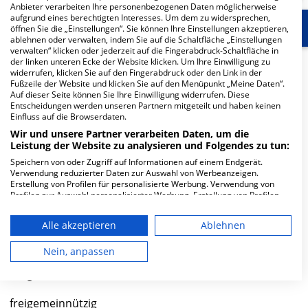
Anbieter verarbeiten Ihre personenbezogenen Daten möglicherweise
aufgrund eines berechtigten Interesses. Um dem zu widersprechen,
Start
Für die Klinik
Weitere Fachabteilungen
öffnen Sie die „Einstellungen“. Sie können Ihre Einstellungen akzeptieren,
ablehnen oder verwalten, indem Sie auf die Schaltfläche „Einstellungen
verwalten“ klicken oder jederzeit auf die Fingerabdruck-Schaltfläche in
der linken unteren Ecke der Website klicken. Um Ihre Einwilligung zu
Herzlich Willkommen
widerrufen, klicken Sie auf den Fingerabdruck oder den Link in der
Fußzeile der Website und klicken Sie auf den Menüpunkt „Meine Daten“.
Auf dieser Seite können Sie Ihre Einwilligung widerrufen. Diese
Fachkrankenhaus Bethanien Hochweitzschen in der
Entscheidungen werden unseren Partnern mitgeteilt und haben keinen
Einfluss auf die Browserdaten.
Hochweitzschen 1 1 ist ein kleines Krankenhaus in
Wir und unsere Partner verarbeiten Daten, um die
Großweitzschen . Mit einer Kapazität von 121 Betten
Leistung der Website zu analysieren und Folgendes zu tun:
werden in den spezialisierten Fachabteilungen pro Jahr
Speichern von oder Zugriff auf Informationen auf einem Endgerät.
etwa 1.551 medizinische Fälle behandelt und therapiert.
Verwendung reduzierter Daten zur Auswahl von Werbeanzeigen.
Erstellung von Profilen für personalisierte Werbung. Verwendung von
Weiterlesen
Profilen zur Auswahl personalisierter Werbung. Erstellung von Profilen
zur Personalisierung von Inhalten. Verwendung von Profilen zur Auswahl
personalisierter Inhalte. Messung der Werbeleistung. Messung der
Besuchszeiten
Alle akzeptieren
Ablehnen
Performance von Inhalten. Analyse von Zielgruppen durch Statistiken
oder Kombinationen von Daten aus verschiedenen Quellen. Entwicklung
0 bis 23 Uhr
und Verbesserung der Angebote. Verwendung reduzierter Daten zur
Nein, anpassen
Auswahl von Inhalten.
Daten können außerhalb der Europäischen Union weitergegeben und in
Trägerschaft
die USA gesendet werden.
Ihre Einwilligung und die cookie Richtlinie gelten ausschließlich für diese
freigemeinnützig