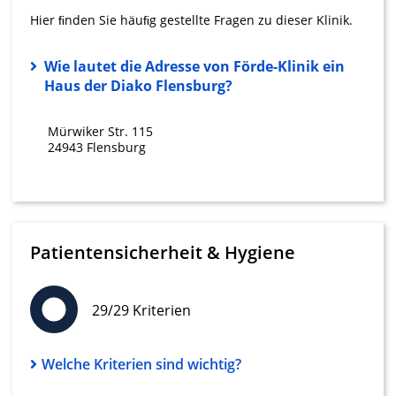
IAB-Verarbeitungszwecke:
Hier ﬁnden Sie häuﬁg gestellte Fragen zu dieser Klinik.
Speichern von oder Zugriff auf
Informationen auf einem Endgerät
Wie lautet die Adresse von Förde-Klinik ein
Haus der Diako Flensburg?
Verwendung reduzierter Daten zur Auswahl
von Werbeanzeigen
Mürwiker Str. 115
Erstellung von Profilen für personalisierte
24943 Flensburg
Werbung
Verwendung von Profilen zur Auswahl
personalisierter Werbung
Erstellung von Profilen zur Personalisierung
Patientensicherheit & Hygiene
von Inhalten
Verwendung von Profilen zur Auswahl
personalisierter Inhalte
29/29 Kriterien
Messung der Werbeleistung
Welche Kriterien sind wichtig?
Messung der Performance von Inhalten