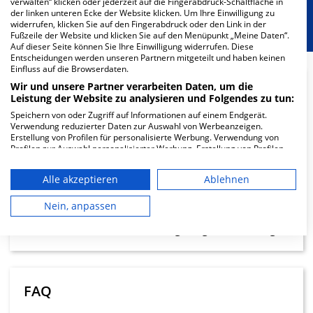
verwalten“ klicken oder jederzeit auf die Fingerabdruck-Schaltfläche in
der linken unteren Ecke der Website klicken. Um Ihre Einwilligung zu
Parkplätze für Patienten
widerrufen, klicken Sie auf den Fingerabdruck oder den Link in der
Fußzeile der Website und klicken Sie auf den Menüpunkt „Meine Daten“.
Auf dieser Seite können Sie Ihre Einwilligung widerrufen. Diese
Entscheidungen werden unseren Partnern mitgeteilt und haben keinen
Einfluss auf die Browserdaten.
Wir und unsere Partner verarbeiten Daten, um die
Leistung der Website zu analysieren und Folgendes zu tun:
0
Speichern von oder Zugriff auf Informationen auf einem Endgerät.
Ärzte
Verwendung reduzierter Daten zur Auswahl von Werbeanzeigen.
Erstellung von Profilen für personalisierte Werbung. Verwendung von
geringe Auslastung
Profilen zur Auswahl personalisierter Werbung. Erstellung von Profilen
zur Personalisierung von Inhalten. Verwendung von Profilen zur Auswahl
personalisierter Inhalte. Messung der Werbeleistung. Messung der
Alle akzeptieren
Ablehnen
Performance von Inhalten. Analyse von Zielgruppen durch Statistiken
0
oder Kombinationen von Daten aus verschiedenen Quellen. Entwicklung
und Verbesserung der Angebote. Verwendung reduzierter Daten zur
Nein, anpassen
Pfleger
Auswahl von Inhalten.
Daten können außerhalb der Europäischen Union weitergegeben und in
geringe Auslastung
die USA gesendet werden.
Ihre Einwilligung und die cookie Richtlinie gelten ausschließlich für diese
Website/App.
Partnerliste anzeigen (1 IAB-Anbieter)
FAQ
Wir nutzen Ihre Daten für folgende Zwecke: