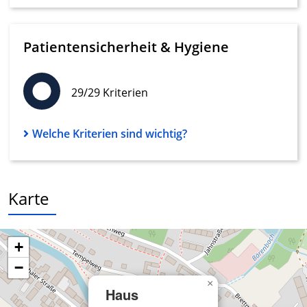
Analyse von Zielgruppen durch Statistiken
oder Kombinationen von Daten aus
verschiedenen Quellen
Patientensicherheit & Hygiene
Entwicklung und Verbesserung der
Angebote
29/29 Kriterien
Verwendung reduzierter Daten zur Auswahl
von Inhalten
Welche Kriterien sind wichtig?
IAB-Besonderheiten:
Verwendung genauer Standortdaten
Geräte anhand von aktiv angeforderten
Karte
Informationen identifizieren
Nicht-IAB-Verarbeitungszwecke:
Notwendig
+
−
Performance
×
Haus
Funktional