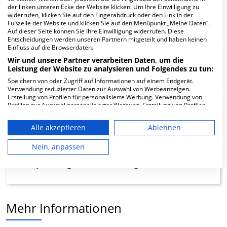
der linken unteren Ecke der Website klicken. Um Ihre Einwilligung zu
widerrufen, klicken Sie auf den Fingerabdruck oder den Link in der
Innere Medizin
Fußzeile der Website und klicken Sie auf den Menüpunkt „Meine Daten“.
Auf dieser Seite können Sie Ihre Einwilligung widerrufen. Diese
Entscheidungen werden unseren Partnern mitgeteilt und haben keinen
Einfluss auf die Browserdaten.
Wir und unsere Partner verarbeiten Daten, um die
Anästhesie und Intensivmedizin
Leistung der Website zu analysieren und Folgendes zu tun:
Speichern von oder Zugriff auf Informationen auf einem Endgerät.
Verwendung reduzierter Daten zur Auswahl von Werbeanzeigen.
Erstellung von Profilen für personalisierte Werbung. Verwendung von
Profilen zur Auswahl personalisierter Werbung. Erstellung von Profilen
Allgemeine Chirurgie
zur Personalisierung von Inhalten. Verwendung von Profilen zur Auswahl
(Belegbetten)
personalisierter Inhalte. Messung der Werbeleistung. Messung der
Alle akzeptieren
Ablehnen
Performance von Inhalten. Analyse von Zielgruppen durch Statistiken
oder Kombinationen von Daten aus verschiedenen Quellen. Entwicklung
und Verbesserung der Angebote. Verwendung reduzierter Daten zur
Nein, anpassen
Auswahl von Inhalten.
Allgemeine Chirurgie
Daten können außerhalb der Europäischen Union weitergegeben und in
die USA gesendet werden.
Ihre Einwilligung und die cookie Richtlinie gelten ausschließlich für diese
Website/App.
Partnerliste anzeigen (1 IAB-Anbieter)
Mehr Informationen
Wir nutzen Ihre Daten für folgende Zwecke: