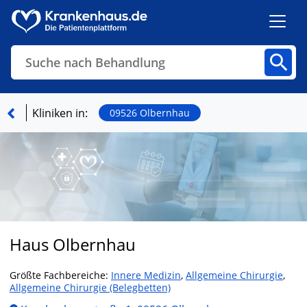
Suche nach Behandlung
Kliniken
Fachbereiche
Arztpraxen
Kliniken in:
09526 Olbernhau
Finden
Haus Olbernhau
Größte Fachbereiche:
Innere Medizin
,
Allgemeine Chirurgie
,
Allgemeine Chirurgie (Belegbetten)