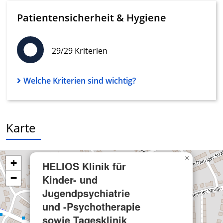
oder Kombinationen von Daten aus
Patientensicherheit & Hygiene
verschiedenen Quellen
Entwicklung und Verbesserung der
Angebote
29/29 Kriterien
Verwendung reduzierter Daten zur Auswahl
von Inhalten
Welche Kriterien sind wichtig?
IAB-Besonderheiten:
Verwendung genauer Standortdaten
Karte
Geräte anhand von aktiv angeforderten
Informationen identifizieren
Nicht-IAB-Verarbeitungszwecke:
×
+
HELIOS Klinik für
Notwendig
−
Kinder- und
Performance
Jugendpsychiatrie
und -Psychotherapie
Funktional
sowie Tagesklinik