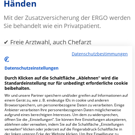
Händen
Mit der Zusatzversicherung der ERGO werden
Sie behandelt wie ein Privatpatient.
✔ Freie Arztwahl, auch Chefarzt
Datenschutzbestimmungen
✔
Ein- oder Zweibettzimmer
Datenschutzeinstellungen
MEHR ERFAHREN
Durch Klicken auf die Schaltfläche „Ablehnen“ wird die
Standardeinstellung nur für unbedingt erforderliche cookie
beibehalten.
Anzeige
Wir und unsere Partner speichern und/oder greifen auf Informationen auf
einem Gerät zu, wie z. B. eindeutige IDs in cookie und anderen
Browserspeichern, um personenbezogene Daten zu verarbeiten. Einige
Anbieter verarbeiten Ihre personenbezogenen Daten möglicherweise
aufgrund eines berechtigten Interesses. Um dem zu widersprechen,
öffnen Sie die „Einstellungen“. Sie können Ihre Einstellungen akzeptieren,
ablehnen oder verwalten, indem Sie auf die Schaltfläche „Einstellungen
Fachabteilungen
verwalten“ klicken oder jederzeit auf die Fingerabdruck-Schaltfläche in
der linken unteren Ecke der Website klicken. Um Ihre Einwilligung zu