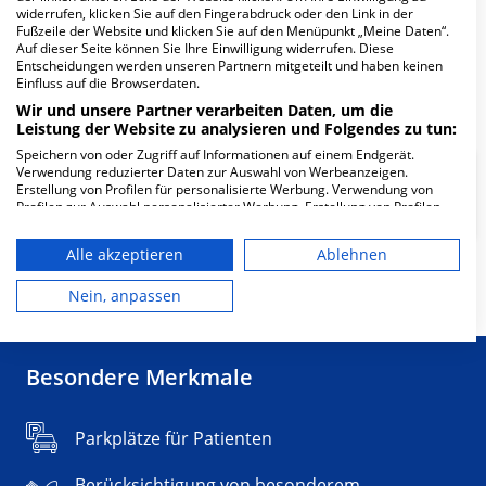
widerrufen, klicken Sie auf den Fingerabdruck oder den Link in der
Fußzeile der Website und klicken Sie auf den Menüpunkt „Meine Daten“.
Fachabteilung suchen:
Auf dieser Seite können Sie Ihre Einwilligung widerrufen. Diese
Entscheidungen werden unseren Partnern mitgeteilt und haben keinen
Einfluss auf die Browserdaten.
Wir und unsere Partner verarbeiten Daten, um die
Leistung der Website zu analysieren und Folgendes zu tun:
Speichern von oder Zugriff auf Informationen auf einem Endgerät.
Verwendung reduzierter Daten zur Auswahl von Werbeanzeigen.
Kinder- und Jugendpsychiatrie
Erstellung von Profilen für personalisierte Werbung. Verwendung von
und -Psychotherapie
Profilen zur Auswahl personalisierter Werbung. Erstellung von Profilen
zur Personalisierung von Inhalten. Verwendung von Profilen zur Auswahl
personalisierter Inhalte. Messung der Werbeleistung. Messung der
Alle akzeptieren
Ablehnen
Performance von Inhalten. Analyse von Zielgruppen durch Statistiken
oder Kombinationen von Daten aus verschiedenen Quellen. Entwicklung
Mehr Informationen
und Verbesserung der Angebote. Verwendung reduzierter Daten zur
Nein, anpassen
Auswahl von Inhalten.
Daten können außerhalb der Europäischen Union weitergegeben und in
die USA gesendet werden.
Ihre Einwilligung und die cookie Richtlinie gelten ausschließlich für diese
Besondere Merkmale
Website/App.
Partnerliste anzeigen (1 IAB-Anbieter)
Parkplätze für Patienten
Wir nutzen Ihre Daten für folgende Zwecke:
IAB-Verarbeitungszwecke:
Berücksichtigung von besonderem