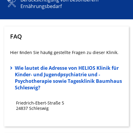
Speichern von oder Zugriff auf
Ernährungsbedarf
Informationen auf einem Endgerät
Verwendung reduzierter Daten zur Auswahl
von Werbeanzeigen
FAQ
Erstellung von Profilen für personalisierte
Werbung
Hier ﬁnden Sie häuﬁg gestellte Fragen zu dieser Klinik.
Verwendung von Profilen zur Auswahl
personalisierter Werbung
Wie lautet die Adresse von HELIOS Klinik für
Erstellung von Profilen zur Personalisierung
Kinder- und Jugendpsychiatrie und -
von Inhalten
Psychotherapie sowie Tagesklinik Baumhaus
Schleswig?
Verwendung von Profilen zur Auswahl
personalisierter Inhalte
Friedrich-Ebert-Straße 5
Messung der Werbeleistung
24837 Schleswig
Messung der Performance von Inhalten
Analyse von Zielgruppen durch Statistiken