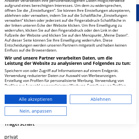
Anbieter verarbeiten Ihre personenbezogenen Daten möglicherweise
aufgrund eines berechtigten Interesses. Um dem zu widersprechen,
öffnen Sie die „Einstellungen“. Sie können Ihre Einstellungen akzeptieren,
Start
Für die Klinik
Weitere Fachabteilungen
ablehnen oder verwalten, indem Sie auf die Schaltfläche „Einstellungen
verwalten“ klicken oder jederzeit auf die Fingerabdruck-Schaltfläche in
der linken unteren Ecke der Website klicken. Um Ihre Einwilligung zu
Herzlich Willkommen
widerrufen, klicken Sie auf den Fingerabdruck oder den Link in der
Fußzeile der Website und klicken Sie auf den Menüpunkt „Meine Daten“.
Auf dieser Seite können Sie Ihre Einwilligung widerrufen. Diese
Entscheidungen werden unseren Partnern mitgeteilt und haben keinen
Helios Kliniken Schwerin in der Wismarsche Straße 393-
Einfluss auf die Browserdaten.
397 ist ein großes Krankenhaus in Schwerin. Mit einer
Wir und unsere Partner verarbeiten Daten, um die
Kapazität von 1.086 Betten werden in den spezialisierten
Leistung der Website zu analysieren und Folgendes zu tun:
Fachabteilungen pro Jahr etwa 46.392 medizinische Fälle
Speichern von oder Zugriff auf Informationen auf einem Endgerät.
behandelt und therapiert.
Verwendung reduzierter Daten zur Auswahl von Werbeanzeigen.
Erstellung von Profilen für personalisierte Werbung. Verwendung von
Profilen zur Auswahl personalisierter Werbung. Erstellung von Profilen
Weiterlesen
zur Personalisierung von Inhalten. Verwendung von Profilen zur Auswahl
personalisierter Inhalte. Messung der Werbeleistung. Messung der
Besuchszeiten
Alle akzeptieren
Ablehnen
Performance von Inhalten. Analyse von Zielgruppen durch Statistiken
oder Kombinationen von Daten aus verschiedenen Quellen. Entwicklung
und Verbesserung der Angebote. Verwendung reduzierter Daten zur
Nein, anpassen
0 bis 23 Uhr
Auswahl von Inhalten.
Daten können außerhalb der Europäischen Union weitergegeben und in
Trägerschaft
die USA gesendet werden.
Ihre Einwilligung und die cookie Richtlinie gelten ausschließlich für diese
privat
Website/App.