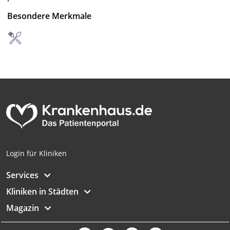
Partnerliste anzeigen (1 IAB-Anbieter)
Besondere Merkmale
Wir nutzen Ihre Daten für folgende Zwecke:
IAB-Verarbeitungszwecke:
Speichern von oder Zugriff auf
Informationen auf einem Endgerät
Verwendung reduzierter Daten zur Auswahl
von Werbeanzeigen
Erstellung von Profilen für personalisierte
Werbung
Verwendung von Profilen zur Auswahl
personalisierter Werbung
Login für Kliniken
Erstellung von Profilen zur Personalisierung
Services
von Inhalten
Kliniken in Städten
Verwendung von Profilen zur Auswahl
Magazin
personalisierter Inhalte