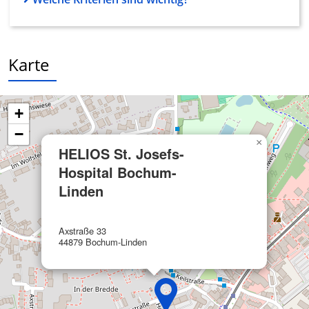
Notwendig
Performance
Karte
Funktional
Werbung
+
−
×
HELIOS St. Josefs-
Hospital Bochum-
Linden
Axstraße 33
44879 Bochum-Linden