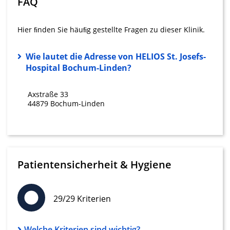
FAQ
personalisierter Inhalte
Messung der Werbeleistung
Hier ﬁnden Sie häuﬁg gestellte Fragen zu dieser Klinik.
Messung der Performance von Inhalten
Wie lautet die Adresse von HELIOS St. Josefs-
Hospital Bochum-Linden?
Analyse von Zielgruppen durch Statistiken
oder Kombinationen von Daten aus
verschiedenen Quellen
Axstraße 33
44879 Bochum-Linden
Entwicklung und Verbesserung der
Angebote
Verwendung reduzierter Daten zur Auswahl
von Inhalten
Patientensicherheit & Hygiene
IAB-Besonderheiten:
Verwendung genauer Standortdaten
29/29 Kriterien
Geräte anhand von aktiv angeforderten
Informationen identifizieren
Nicht-IAB-Verarbeitungszwecke:
Welche Kriterien sind wichtig?