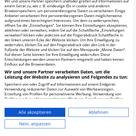
Wir und unsere Partner speichern und/oder greifen auf Informationen auf
einem Gerät zu, wie z. B. eindeutige IDs in cookie und anderen
Browserspeichern, um personenbezogene Daten zu verarbeiten. Einige
Anbieter verarbeiten Ihre personenbezogenen Daten möglicherweise
aufgrund eines berechtigten Interesses. Um dem zu widersprechen,
öffnen Sie die „Einstellungen“. Sie können Ihre Einstellungen akzeptieren,
ablehnen oder verwalten, indem Sie auf die Schaltfläche „Einstellungen
verwalten“ klicken oder jederzeit auf die Fingerabdruck-Schaltfläche in
der linken unteren Ecke der Website klicken. Um Ihre Einwilligung zu
Kinder- und Jugendpsychiatrie
widerrufen, klicken Sie auf den Fingerabdruck oder den Link in der
Fußzeile der Website und klicken Sie auf den Menüpunkt „Meine Daten“.
Auf dieser Seite können Sie Ihre Einwilligung widerrufen. Diese
Entscheidungen werden unseren Partnern mitgeteilt und haben keinen
Einfluss auf die Browserdaten.
Innere Medizin mit
Wir und unsere Partner verarbeiten Daten, um die
Schwerpunkten
Leistung der Website zu analysieren und Folgendes zu tun:
Gastroenterologie, Kardiologie,
Speichern von oder Zugriff auf Informationen auf einem Endgerät.
Pneumologie, Schlaf- und
Verwendung reduzierter Daten zur Auswahl von Werbeanzeigen.
Erstellung von Profilen für personalisierte Werbung. Verwendung von
Beatmungsmedizin
Profilen zur Auswahl personalisierter Werbung. Erstellung von Profilen
zur Personalisierung von Inhalten. Verwendung von Profilen zur Auswahl
personalisierter Inhalte. Messung der Werbeleistung. Messung der
Alle akzeptieren
Ablehnen
Performance von Inhalten. Analyse von Zielgruppen durch Statistiken
oder Kombinationen von Daten aus verschiedenen Quellen. Entwicklung
Augenheilkunde
und Verbesserung der Angebote. Verwendung reduzierter Daten zur
Nein, anpassen
Auswahl von Inhalten.
Daten können außerhalb der Europäischen Union weitergegeben und in