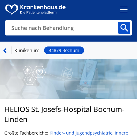
Suche nach Behandlung
Kliniken
Fachbereiche
Arztpraxen
Kliniken in:
44879 Bochum
Finden
HELIOS St. Josefs-Hospital Bochum-
Linden
Größte Fachbereiche:
Kinder- und Jugendpsychiatrie
,
Innere