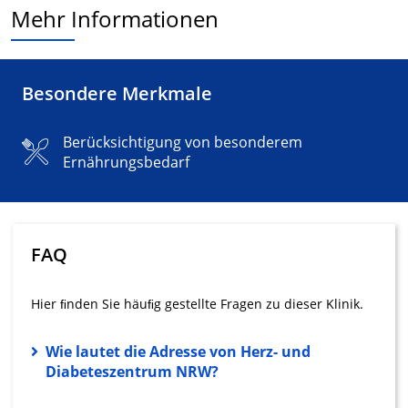
Mehr Informationen
Wir nutzen Ihre Daten für folgende Zwecke:
IAB-Verarbeitungszwecke:
Speichern von oder Zugriff auf
Informationen auf einem Endgerät
Besondere Merkmale
Verwendung reduzierter Daten zur Auswahl
von Werbeanzeigen
Berücksichtigung von besonderem
Ernährungsbedarf
Erstellung von Profilen für personalisierte
Werbung
Verwendung von Profilen zur Auswahl
personalisierter Werbung
FAQ
Erstellung von Profilen zur Personalisierung
von Inhalten
Hier ﬁnden Sie häuﬁg gestellte Fragen zu dieser Klinik.
Verwendung von Profilen zur Auswahl
personalisierter Inhalte
Wie lautet die Adresse von Herz- und
Diabeteszentrum NRW?
Messung der Werbeleistung