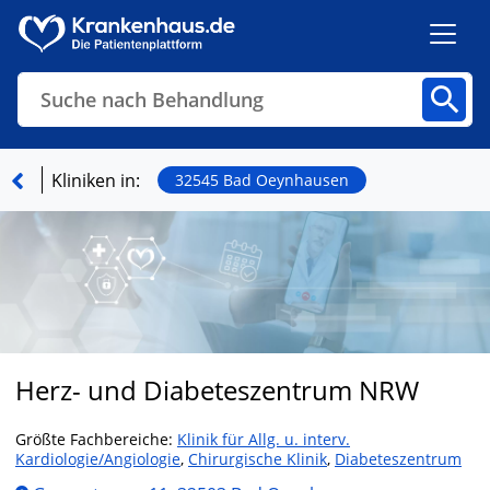
Suche nach Behandlung
Kliniken
Fachbereiche
Arztpraxen
Kliniken in:
32545 Bad Oeynhausen
Finden
Herz- und Diabeteszentrum NRW
Größte Fachbereiche:
Klinik für Allg. u. interv.
Kardiologie/Angiologie
,
Chirurgische Klinik
,
Diabeteszentrum