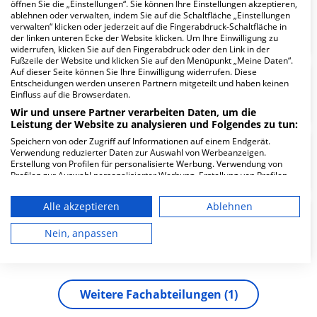
öffnen Sie die „Einstellungen“. Sie können Ihre Einstellungen akzeptieren,
Klinik für Allg. u. interv.
ablehnen oder verwalten, indem Sie auf die Schaltfläche „Einstellungen
verwalten“ klicken oder jederzeit auf die Fingerabdruck-Schaltfläche in
Kardiologie/Angiologie
der linken unteren Ecke der Website klicken. Um Ihre Einwilligung zu
widerrufen, klicken Sie auf den Fingerabdruck oder den Link in der
Fußzeile der Website und klicken Sie auf den Menüpunkt „Meine Daten“.
Auf dieser Seite können Sie Ihre Einwilligung widerrufen. Diese
Entscheidungen werden unseren Partnern mitgeteilt und haben keinen
Kinderkardiologie
Einfluss auf die Browserdaten.
Wir und unsere Partner verarbeiten Daten, um die
Leistung der Website zu analysieren und Folgendes zu tun:
Speichern von oder Zugriff auf Informationen auf einem Endgerät.
Verwendung reduzierter Daten zur Auswahl von Werbeanzeigen.
Diabeteszentrum
Erstellung von Profilen für personalisierte Werbung. Verwendung von
Profilen zur Auswahl personalisierter Werbung. Erstellung von Profilen
zur Personalisierung von Inhalten. Verwendung von Profilen zur Auswahl
personalisierter Inhalte. Messung der Werbeleistung. Messung der
Alle akzeptieren
Ablehnen
Performance von Inhalten. Analyse von Zielgruppen durch Statistiken
oder Kombinationen von Daten aus verschiedenen Quellen. Entwicklung
Chirurgische Klinik
und Verbesserung der Angebote. Verwendung reduzierter Daten zur
Nein, anpassen
Auswahl von Inhalten.
Daten können außerhalb der Europäischen Union weitergegeben und in
die USA gesendet werden.
Ihre Einwilligung und die cookie Richtlinie gelten ausschließlich für diese
Website/App.
Weitere
Fachabteilungen
1
Partnerliste anzeigen (1 IAB-Anbieter)