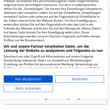
Anbieter verarbeiten Ihre personenbezogenen Daten möglicherweise
aufgrund eines berechtigten Interesses. Um dem zu widersprechen,
öffnen Sie die „Einstellungen“. Sie können Ihre Einstellungen akzeptieren,
Zentrale Abteilung für
ablehnen oder verwalten, indem Sie auf die Schaltfläche „Einstellungen
Laboratoriumsmedizin
verwalten“ klicken oder jederzeit auf die Fingerabdruck-Schaltfläche in
der linken unteren Ecke der Website klicken. Um Ihre Einwilligung zu
widerrufen, klicken Sie auf den Fingerabdruck oder den Link in der
Fußzeile der Website und klicken Sie auf den Menüpunkt „Meine Daten“.
Auf dieser Seite können Sie Ihre Einwilligung widerrufen. Diese
Zentrale Abteilung für
Entscheidungen werden unseren Partnern mitgeteilt und haben keinen
Diagnostische und
Einfluss auf die Browserdaten.
Interventionelle Radiologie
Wir und unsere Partner verarbeiten Daten, um die
Leistung der Website zu analysieren und Folgendes zu tun:
Speichern von oder Zugriff auf Informationen auf einem Endgerät.
Verwendung reduzierter Daten zur Auswahl von Werbeanzeigen.
Zentrale Abteilung für
Erstellung von Profilen für personalisierte Werbung. Verwendung von
Diagnostische und
Profilen zur Auswahl personalisierter Werbung. Erstellung von Profilen
zur Personalisierung von Inhalten. Verwendung von Profilen zur Auswahl
Interventionelle Neuroradiologie
personalisierter Inhalte. Messung der Werbeleistung. Messung der
Alle akzeptieren
Ablehnen
Performance von Inhalten. Analyse von Zielgruppen durch Statistiken
oder Kombinationen von Daten aus verschiedenen Quellen. Entwicklung
und Verbesserung der Angebote. Verwendung reduzierter Daten zur
Nein, anpassen
Medizinische Klinik III - Klinik für
Auswahl von Inhalten.
Daten können außerhalb der Europäischen Union weitergegeben und in
Kardiologie und Angiologie
die USA gesendet werden.
Ihre Einwilligung und die cookie Richtlinie gelten ausschließlich für diese
Website/App.