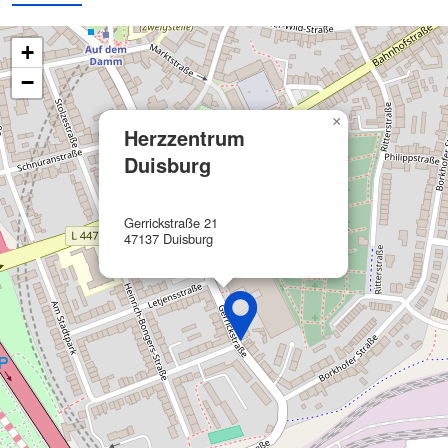
Performance
+
Funktional
−
Werbung
×
Herzzentrum
Duisburg
Gerrickstraße 21
47137 Duisburg