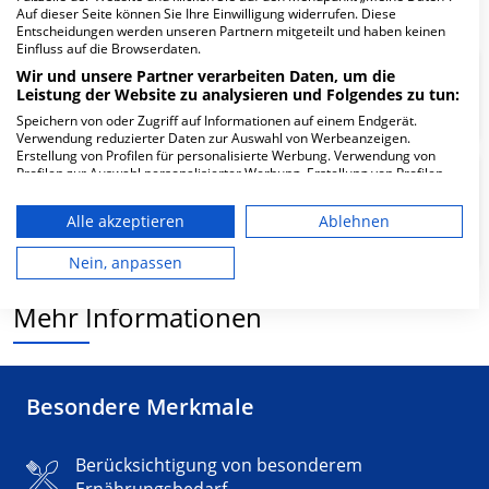
Auf dieser Seite können Sie Ihre Einwilligung widerrufen. Diese
Entscheidungen werden unseren Partnern mitgeteilt und haben keinen
Einfluss auf die Browserdaten.
Wir und unsere Partner verarbeiten Daten, um die
Psychosomatik/Psychotherapie
Leistung der Website zu analysieren und Folgendes zu tun:
Speichern von oder Zugriff auf Informationen auf einem Endgerät.
Verwendung reduzierter Daten zur Auswahl von Werbeanzeigen.
Erstellung von Profilen für personalisierte Werbung. Verwendung von
Profilen zur Auswahl personalisierter Werbung. Erstellung von Profilen
interdisziplinäres Rücken- und
zur Personalisierung von Inhalten. Verwendung von Profilen zur Auswahl
Schmerzzentrum/ konservative
personalisierter Inhalte. Messung der Werbeleistung. Messung der
Alle akzeptieren
Ablehnen
Performance von Inhalten. Analyse von Zielgruppen durch Statistiken
Orthopädie
oder Kombinationen von Daten aus verschiedenen Quellen. Entwicklung
und Verbesserung der Angebote. Verwendung reduzierter Daten zur
Nein, anpassen
Auswahl von Inhalten.
Daten können außerhalb der Europäischen Union weitergegeben und in
Mehr Informationen
die USA gesendet werden.
Ihre Einwilligung und die cookie Richtlinie gelten ausschließlich für diese
Website/App.
Partnerliste anzeigen (1 IAB-Anbieter)
Besondere Merkmale
Wir nutzen Ihre Daten für folgende Zwecke:
IAB-Verarbeitungszwecke:
Berücksichtigung von besonderem
Speichern von oder Zugriff auf