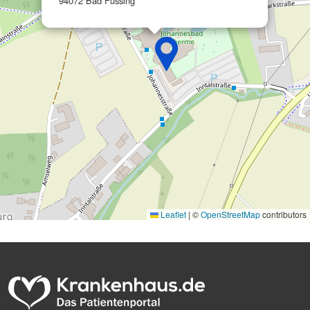
94072 Bad Füssing
Leaflet
|
©
OpenStreetMap
contributors