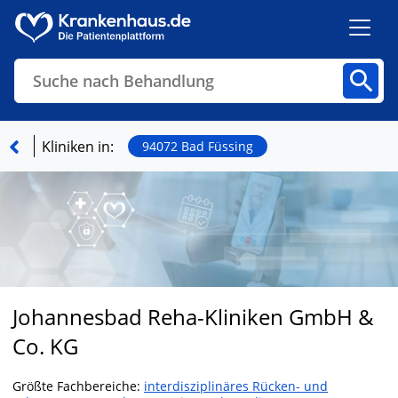
Suche nach Behandlung
Kliniken
Fachbereiche
Arztpraxen
Kliniken in:
94072 Bad Füssing
Finden
Johannesbad Reha-Kliniken GmbH &
Co. KG
Größte Fachbereiche:
interdisziplinäres Rücken- und