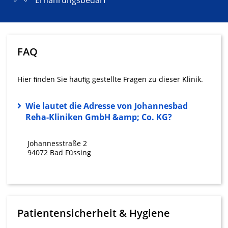
Ernährungsbedarf
Informationen auf einem Endgerät
Verwendung reduzierter Daten zur Auswahl
von Werbeanzeigen
FAQ
Erstellung von Profilen für personalisierte
Werbung
Hier ﬁnden Sie häuﬁg gestellte Fragen zu dieser Klinik.
Verwendung von Profilen zur Auswahl
personalisierter Werbung
Wie lautet die Adresse von Johannesbad
Erstellung von Profilen zur Personalisierung
Reha-Kliniken GmbH &amp; Co. KG?
von Inhalten
Verwendung von Profilen zur Auswahl
Johannesstraße 2
personalisierter Inhalte
94072 Bad Füssing
Messung der Werbeleistung
Messung der Performance von Inhalten
Analyse von Zielgruppen durch Statistiken
Patientensicherheit & Hygiene
oder Kombinationen von Daten aus