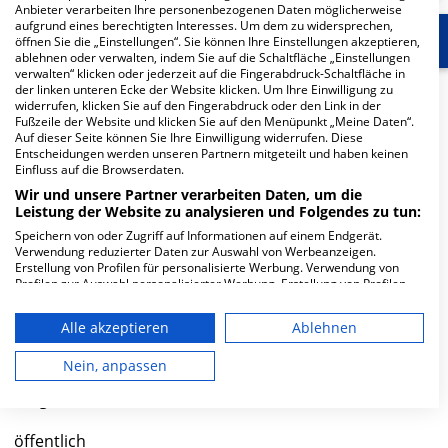
Anbieter verarbeiten Ihre personenbezogenen Daten möglicherweise
aufgrund eines berechtigten Interesses. Um dem zu widersprechen,
Start
Für die Klinik
Weitere Fachabteilungen
öffnen Sie die „Einstellungen“. Sie können Ihre Einstellungen akzeptieren,
ablehnen oder verwalten, indem Sie auf die Schaltfläche „Einstellungen
verwalten“ klicken oder jederzeit auf die Fingerabdruck-Schaltfläche in
der linken unteren Ecke der Website klicken. Um Ihre Einwilligung zu
Herzlich Willkommen
widerrufen, klicken Sie auf den Fingerabdruck oder den Link in der
Fußzeile der Website und klicken Sie auf den Menüpunkt „Meine Daten“.
Auf dieser Seite können Sie Ihre Einwilligung widerrufen. Diese
Klinik Neustadt an der Aisch in der Paracelsusstr. 30 ist
Entscheidungen werden unseren Partnern mitgeteilt und haben keinen
Einfluss auf die Browserdaten.
ein mittelgroßes Krankenhaus in Neustadt an der Aisch.
Wir und unsere Partner verarbeiten Daten, um die
Mit einer Kapazität von 181 Betten werden in den
Leistung der Website zu analysieren und Folgendes zu tun:
spezialisierten Fachabteilungen pro Jahr etwa 12.931
Speichern von oder Zugriff auf Informationen auf einem Endgerät.
medizinische Fälle behandelt und therapiert.
Verwendung reduzierter Daten zur Auswahl von Werbeanzeigen.
Erstellung von Profilen für personalisierte Werbung. Verwendung von
Weiterlesen
Profilen zur Auswahl personalisierter Werbung. Erstellung von Profilen
zur Personalisierung von Inhalten. Verwendung von Profilen zur Auswahl
personalisierter Inhalte. Messung der Werbeleistung. Messung der
Besuchszeiten
Alle akzeptieren
Ablehnen
Performance von Inhalten. Analyse von Zielgruppen durch Statistiken
oder Kombinationen von Daten aus verschiedenen Quellen. Entwicklung
0 bis 23 Uhr
und Verbesserung der Angebote. Verwendung reduzierter Daten zur
Nein, anpassen
Auswahl von Inhalten.
Daten können außerhalb der Europäischen Union weitergegeben und in
Trägerschaft
die USA gesendet werden.
Ihre Einwilligung und die cookie Richtlinie gelten ausschließlich für diese
öffentlich