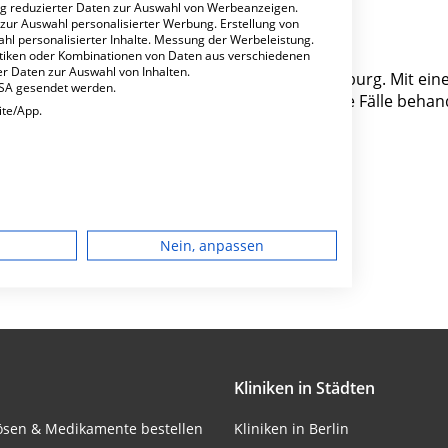
ng reduzierter Daten zur Auswahl von Werbeanzeigen.
 zur Auswahl personalisierter Werbung. Erstellung von
ahl personalisierter Inhalte. Messung der Werbeleistung.
stiken oder Kombinationen von Daten aus verschiedenen
r Daten zur Auswahl von Inhalten.
gasse 12 ist ein kleines Krankenhaus in Augsburg. Mit ein
USA gesendet werden.
chabteilungen pro Jahr etwa 9.271 medizinische Fälle behan
ite/App.
Besondere Merkmale
dgerät
Nein, anpassen
igen
rbung
Kliniken in Städten
lte
lösen & Medikamente bestellen
Kliniken in Berlin