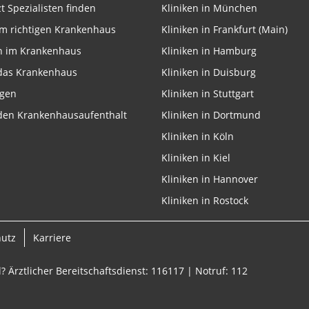
zt Spezialisten finden
Kliniken in München
m richtigen Krankenhaus
Kliniken in Frankfurt (Main)
n im Krankenhaus
Kliniken in Hamburg
onen von Daten aus
 das Krankenhaus
Kliniken in Duisburg
ngen
Kliniken in Stuttgart
 den Krankenhausaufenthalt
Kliniken in Dortmund
Kliniken in Köln
Kliniken in Kiel
Kliniken in Hannover
Kliniken in Rostock
ifizieren
hutz
Karriere
? Ärztlicher Bereitschaftsdienst: 116117 | Notruf: 112