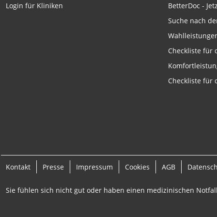
BetterDoc - Jet
Login für Kliniken
Messung der Werbeleistung
Suche nach de
Messung der Performance von Inhalten
Wahlleistunge
Analyse von Zielgruppen durch Statistiken oder Kombinati
Checkliste für
verschiedenen Quellen
Komfortleistu
Entwicklung und Verbesserung der Angebote
Checkliste für
Verwendung reduzierter Daten zur Auswahl von Inhalten
IAB-Besonderheiten:
Verwendung genauer Standortdaten
Geräte anhand von aktiv angeforderten Informationen ident
Nicht-IAB-Verarbeitungszwecke:
Kontakt
Presse
Impressum
Cookies
AGB
Datensc
Notwendig
Sie fühlen sich nicht gut oder haben einen medizinischen Notfall
Performance