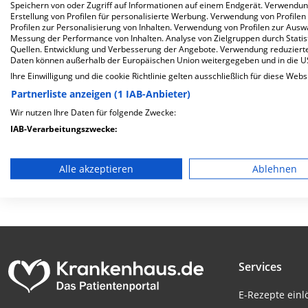
Speichern von oder Zugriff auf Informationen auf einem Endgerät. Verwendu
Herzlich Willkommen
Erstellung von Profilen für personalisierte Werbung. Verwendung von Profilen
Profilen zur Personalisierung von Inhalten. Verwendung von Profilen zur Ausw
Messung der Performance von Inhalten. Analyse von Zielgruppen durch Stati
Quellen. Entwicklung und Verbesserung der Angebote. Verwendung reduzierte
Klinik Vincentinum GmbH &amp; Co. KG in der Franziskaner
Daten können außerhalb der Europäischen Union weitergegeben und in die 
Kapazität von 248 Betten werden in den spezialisierten Fa
Ihre Einwilligung und die cookie Richtlinie gelten ausschließlich für diese Webs
und therapiert.
Partnerliste anzeigen (1 IAB-Anbieter)
Weiterlesen
Wir nutzen Ihre Daten für folgende Zwecke:
IAB-Verarbeitungszwecke:
Besuchszeiten
Trägerschaft
Speichern von oder Zugriff auf Informationen auf einem En
0 bis 23 Uhr
privat
Alle akzeptieren
Ablehnen
Verwendung reduzierter Daten zur Auswahl von Werbeanze
Erstellung von Profilen für personalisierte Werbung
Verwendung von Profilen zur Auswahl personalisierter We
Erstellung von Profilen zur Personalisierung von Inhalten
Services
Verwendung von Profilen zur Auswahl personalisierter Inha
E-Rezepte ein