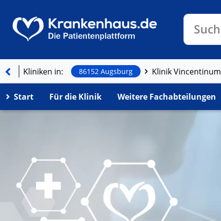
Klinike
Such
Kliniken in:
Klinik Vincentinu
86152 Augsburg
Start
Für die Klinik
Weitere Fachabteilungen