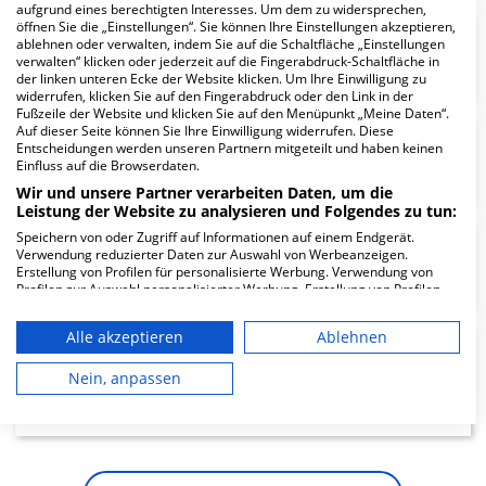
aufgrund eines berechtigten Interesses. Um dem zu widersprechen,
öffnen Sie die „Einstellungen“. Sie können Ihre Einstellungen akzeptieren,
Zentrum für Radiologie und
ablehnen oder verwalten, indem Sie auf die Schaltfläche „Einstellungen
verwalten“ klicken oder jederzeit auf die Fingerabdruck-Schaltfläche in
Nuklearmedizin
der linken unteren Ecke der Website klicken. Um Ihre Einwilligung zu
widerrufen, klicken Sie auf den Fingerabdruck oder den Link in der
Fußzeile der Website und klicken Sie auf den Menüpunkt „Meine Daten“.
Auf dieser Seite können Sie Ihre Einwilligung widerrufen. Diese
Entscheidungen werden unseren Partnern mitgeteilt und haben keinen
Zentrale Notaufnahme ZNA
Einfluss auf die Browserdaten.
Wir und unsere Partner verarbeiten Daten, um die
Leistung der Website zu analysieren und Folgendes zu tun:
Speichern von oder Zugriff auf Informationen auf einem Endgerät.
Verwendung reduzierter Daten zur Auswahl von Werbeanzeigen.
Urologische Tagesklinik
Erstellung von Profilen für personalisierte Werbung. Verwendung von
Profilen zur Auswahl personalisierter Werbung. Erstellung von Profilen
zur Personalisierung von Inhalten. Verwendung von Profilen zur Auswahl
personalisierter Inhalte. Messung der Werbeleistung. Messung der
Alle akzeptieren
Ablehnen
Performance von Inhalten. Analyse von Zielgruppen durch Statistiken
Urologische Klinik -
oder Kombinationen von Daten aus verschiedenen Quellen. Entwicklung
und Verbesserung der Angebote. Verwendung reduzierter Daten zur
Nein, anpassen
Transplantationszentrum -
Auswahl von Inhalten.
Prostatakrebszentrum
Daten können außerhalb der Europäischen Union weitergegeben und in
die USA gesendet werden.
Ihre Einwilligung und die cookie Richtlinie gelten ausschließlich für diese
Website/App.