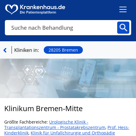
Suche nach Behandlung
Kliniken
Fachbereiche
Arztpraxen
Kliniken in:
28205 Bremen
Finden
Klinikum Bremen-Mitte
Größte Fachbereiche:
Urologische Klinik -
Transplantationszentrum - Prostatakrebszentrum
,
Prof. Hess-
Kinderklinik
,
Klinik für Unfallchirurgie und Orthopädie