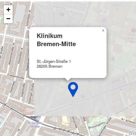
Performance
+
Funktional
−
Werbung
×
Klinikum
Bremen-Mitte
St.-Jürgen-Straße 1
28205 Bremen