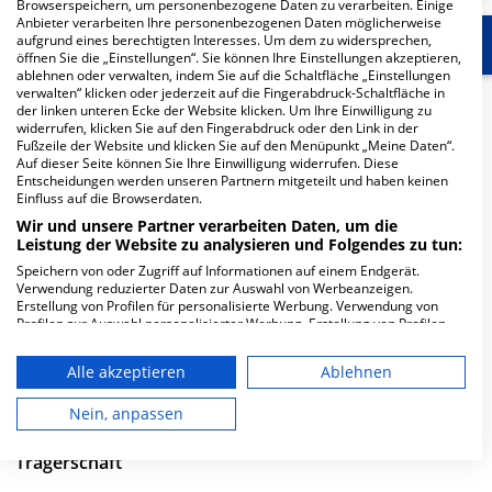
Browserspeichern, um personenbezogene Daten zu verarbeiten. Einige
Anbieter verarbeiten Ihre personenbezogenen Daten möglicherweise
aufgrund eines berechtigten Interesses. Um dem zu widersprechen,
Start
Für die Klinik
Weitere Fachabteilungen
öffnen Sie die „Einstellungen“. Sie können Ihre Einstellungen akzeptieren,
ablehnen oder verwalten, indem Sie auf die Schaltfläche „Einstellungen
verwalten“ klicken oder jederzeit auf die Fingerabdruck-Schaltfläche in
Herzlich Willkommen
der linken unteren Ecke der Website klicken. Um Ihre Einwilligung zu
widerrufen, klicken Sie auf den Fingerabdruck oder den Link in der
Fußzeile der Website und klicken Sie auf den Menüpunkt „Meine Daten“.
Auf dieser Seite können Sie Ihre Einwilligung widerrufen. Diese
Klinikum Forchheim Fränkische Schweiz gGmbH
Entscheidungen werden unseren Partnern mitgeteilt und haben keinen
Standort Forchheim in der Krankenhausstraße 10 ist ein
Einfluss auf die Browserdaten.
kleines Krankenhaus in Forchheim. Mit einer Kapazität
Wir und unsere Partner verarbeiten Daten, um die
von 225 Betten werden in den spezialisierten
Leistung der Website zu analysieren und Folgendes zu tun:
Fachabteilungen pro Jahr etwa 9.643 medizinische Fälle
Speichern von oder Zugriff auf Informationen auf einem Endgerät.
Verwendung reduzierter Daten zur Auswahl von Werbeanzeigen.
behandelt und therapiert.
Erstellung von Profilen für personalisierte Werbung. Verwendung von
Profilen zur Auswahl personalisierter Werbung. Erstellung von Profilen
Weiterlesen
zur Personalisierung von Inhalten. Verwendung von Profilen zur Auswahl
personalisierter Inhalte. Messung der Werbeleistung. Messung der
Alle akzeptieren
Ablehnen
Besuchszeiten
Performance von Inhalten. Analyse von Zielgruppen durch Statistiken
oder Kombinationen von Daten aus verschiedenen Quellen. Entwicklung
und Verbesserung der Angebote. Verwendung reduzierter Daten zur
Nein, anpassen
0 bis 23 Uhr
Auswahl von Inhalten.
Daten können außerhalb der Europäischen Union weitergegeben und in
Trägerschaft
die USA gesendet werden.
Ihre Einwilligung und die cookie Richtlinie gelten ausschließlich für diese