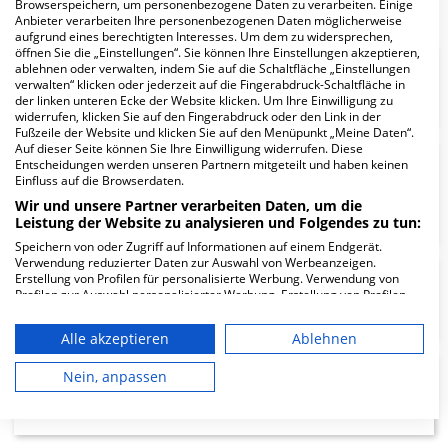
Browserspeichern, um personenbezogene Daten zu verarbeiten. Einige
Anbieter verarbeiten Ihre personenbezogenen Daten möglicherweise
aufgrund eines berechtigten Interesses. Um dem zu widersprechen,
öffnen Sie die „Einstellungen“. Sie können Ihre Einstellungen akzeptieren,
ablehnen oder verwalten, indem Sie auf die Schaltfläche „Einstellungen
Psychiatrische Tagesklinik
verwalten“ klicken oder jederzeit auf die Fingerabdruck-Schaltfläche in
der linken unteren Ecke der Website klicken. Um Ihre Einwilligung zu
widerrufen, klicken Sie auf den Fingerabdruck oder den Link in der
Fußzeile der Website und klicken Sie auf den Menüpunkt „Meine Daten“.
Auf dieser Seite können Sie Ihre Einwilligung widerrufen. Diese
Entscheidungen werden unseren Partnern mitgeteilt und haben keinen
Klinik für Psychiatrie,
Einfluss auf die Browserdaten.
Psychotherapie und
Wir und unsere Partner verarbeiten Daten, um die
Psychosomatik
Leistung der Website zu analysieren und Folgendes zu tun:
Speichern von oder Zugriff auf Informationen auf einem Endgerät.
Verwendung reduzierter Daten zur Auswahl von Werbeanzeigen.
Erstellung von Profilen für personalisierte Werbung. Verwendung von
Profilen zur Auswahl personalisierter Werbung. Erstellung von Profilen
Klinik für Neurologie
zur Personalisierung von Inhalten. Verwendung von Profilen zur Auswahl
personalisierter Inhalte. Messung der Werbeleistung. Messung der
Alle akzeptieren
Ablehnen
Performance von Inhalten. Analyse von Zielgruppen durch Statistiken
oder Kombinationen von Daten aus verschiedenen Quellen. Entwicklung
und Verbesserung der Angebote. Verwendung reduzierter Daten zur
Nein, anpassen
Klinik für Innere Medizin und
Auswahl von Inhalten.
Gastroenterologie
Daten können außerhalb der Europäischen Union weitergegeben und in
die USA gesendet werden.
Ihre Einwilligung und die cookie Richtlinie gelten ausschließlich für diese