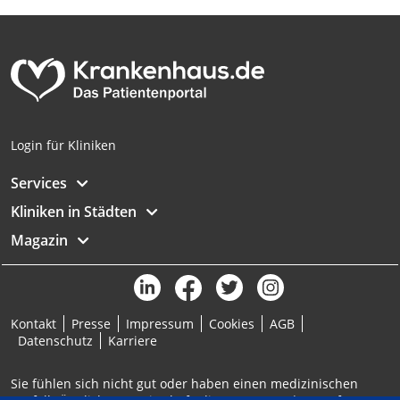
personalisierter Werbung
Erstellung von Profilen zur Personalisierung
von Inhalten
Verwendung von Profilen zur Auswahl
personalisierter Inhalte
Login für Kliniken
Messung der Werbeleistung
Services
Messung der Performance von Inhalten
Kliniken in Städten
Analyse von Zielgruppen durch Statistiken
oder Kombinationen von Daten aus
Magazin
verschiedenen Quellen
Entwicklung und Verbesserung der
Angebote
Kontakt
Presse
Impressum
Cookies
AGB
Verwendung reduzierter Daten zur Auswahl
Datenschutz
Karriere
von Inhalten
Sie fühlen sich nicht gut oder haben einen medizinischen
IAB-Besonderheiten: