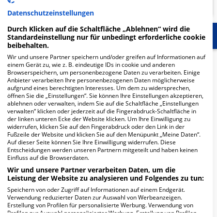
Datenschutzeinstellungen
Durch Klicken auf die Schaltfläche „Ablehnen“ wird die
Start
Für die Klinik
Weitere Fachabteilungen
Standardeinstellung nur für unbedingt erforderliche cookie
beibehalten.
Wir und unsere Partner speichern und/oder greifen auf Informationen auf
Herzlich Willkommen
einem Gerät zu, wie z. B. eindeutige IDs in cookie und anderen
Browserspeichern, um personenbezogene Daten zu verarbeiten. Einige
Anbieter verarbeiten Ihre personenbezogenen Daten möglicherweise
aufgrund eines berechtigten Interesses. Um dem zu widersprechen,
Klinikum Ingolstadt in der Krumenauerstraße 25 ist ein
öffnen Sie die „Einstellungen“. Sie können Ihre Einstellungen akzeptieren,
großes Krankenhaus in Ingolstadt. Mit einer Kapazität
ablehnen oder verwalten, indem Sie auf die Schaltfläche „Einstellungen
verwalten“ klicken oder jederzeit auf die Fingerabdruck-Schaltfläche in
von 1.073 Betten werden in den spezialisierten
der linken unteren Ecke der Website klicken. Um Ihre Einwilligung zu
Fachabteilungen pro Jahr etwa 34.106 medizinische
widerrufen, klicken Sie auf den Fingerabdruck oder den Link in der
Fälle behandelt und therapiert.
Fußzeile der Website und klicken Sie auf den Menüpunkt „Meine Daten“.
Auf dieser Seite können Sie Ihre Einwilligung widerrufen. Diese
Entscheidungen werden unseren Partnern mitgeteilt und haben keinen
Weiterlesen
Einfluss auf die Browserdaten.
Wir und unsere Partner verarbeiten Daten, um die
Besuchszeiten
Leistung der Website zu analysieren und Folgendes zu tun:
Speichern von oder Zugriff auf Informationen auf einem Endgerät.
07:00 bis 20:00 Uhr
Verwendung reduzierter Daten zur Auswahl von Werbeanzeigen.
Erstellung von Profilen für personalisierte Werbung. Verwendung von
Besondere Merkmale
Profilen zur Auswahl personalisierter Werbung. Erstellung von Profilen